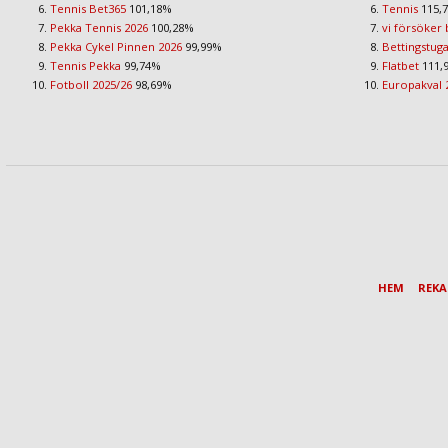
Tennis Bet365
101,18%
Tennis
115,
Pekka Tennis 2026
100,28%
vi försöker 
Pekka Cykel Pinnen 2026
99,99%
Bettingstug
Tennis Pekka
99,74%
Flatbet
111,
Fotboll 2025/26
98,69%
Europakval 
HEM
REK