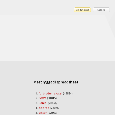
Mest ryggad i spreadsheet
forbidden_closet
(49884)
GOWI
(31015)
Daniel
(28696)
boored
(23076)
Victor
(22369)