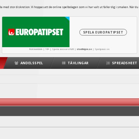
 med stor diskretion. Vi hoppas att de online spelbolagen som vi har valt ut faller dig i smaken. När du 
SPELA EUROPATIPSET
Reklamlänk | 18+ | Spela ansvarsfullt |
stodlinjen.se
|
Spelpaus.se
ANDELSSPEL
TÄVLINGAR
SPREADSHEET