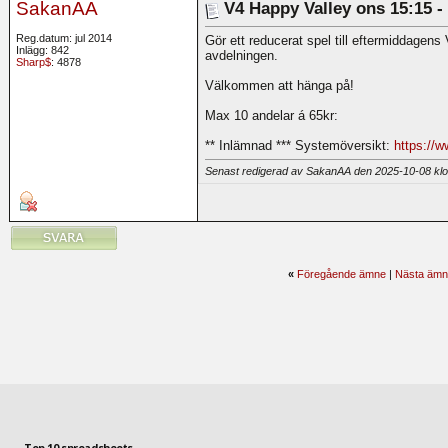
SakanAA
V4 Happy Valley ons 15:15 -
Reg.datum: jul 2014
Gör ett reducerat spel till eftermiddagen
Inlägg: 842
avdelningen.
Sharp$
: 4878
Välkommen att hänga på!
Max 10 andelar á 65kr:
** Inlämnad *** Systemöversikt:
https://
Senast redigerad av SakanAA den 2025-10-08 kl
«
Föregående ämne
|
Nästa ämn