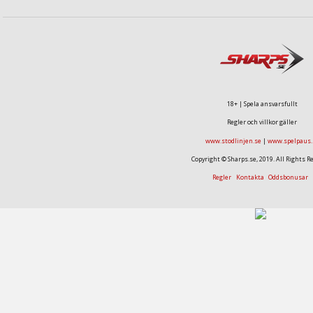
18+ | Spela ansvarsfullt
Regler och villkor gäller
www.stodlinjen.se
|
www.spelpaus.
Copyright © Sharps.se, 2019. All Rights R
Regler
Kontakta
Oddsbonusar