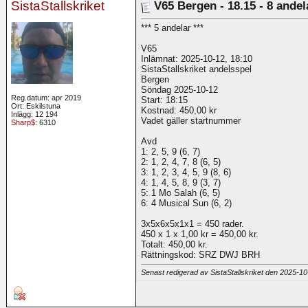
SistaStallskriket
V65 Bergen - 18.15 - 8 andela
*** 5 andelar ***
V65
Inlämnat: 2025-10-12, 18:10
SistaStallskriket andelsspel
Bergen
Söndag 2025-10-12
Reg.datum: apr 2019
Start: 18:15
Ort: Eskilstuna
Kostnad: 450,00 kr
Inlägg: 12 194
Vadet gäller startnummer
Sharp$
: 6310
Avd
1: 2, 5, 9 (6, 7)
2: 1, 2, 4, 7, 8 (6, 5)
3: 1, 2, 3, 4, 5, 9 (8, 6)
4: 1, 4, 5, 8, 9 (3, 7)
5: 1 Mo Salah (6, 5)
6: 4 Musical Sun (6, 2)
3x5x6x5x1x1 = 450 rader.
450 x 1 x 1,00 kr = 450,00 kr.
Totalt: 450,00 kr.
Rättningskod: SRZ DWJ BRH
Senast redigerad av SistaStallskriket den 2025-1