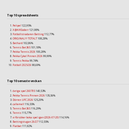
Top 10 spreadsheets
Pelipel
122,95%
X @AIKSoderr
121,98%
Fotbollstradaren Betting
112,77%
ORIGINAL!!! TOTALT
108,28%
Bethard
102,86%
Tennis Bet365
101,18%
Pekka Tennis 2026
100,28%
Pekka Cykel Pinnen 2026
99,99%
Tennis Pekka
99,74%
Fotboll 2025/26
98,69%
Top 10 senaste veckan
övriga spel 260705
140,53%
Pekka Tennis Pinnen 2026
135,56%
Dörren UFC 2026
125,20%
callemell
116,55%
Tennis Bet365
116,29%
Tennis
115,77%
vi försöker boka spel igen (2026-07-20)
114,16%
Bettingstugan 26/27
112,55%
Flatbet
111,92%