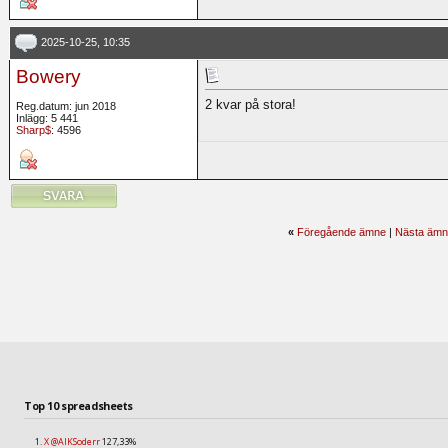
2025-10-25, 10:35
Bowery
2 kvar på stora!
Reg.datum: jun 2018
Inlägg: 5 441
Sharp$
: 4596
«
Föregående ämne
|
Nästa ämn
Top 10 spreadsheets
X @AIKSoderr
127,33%