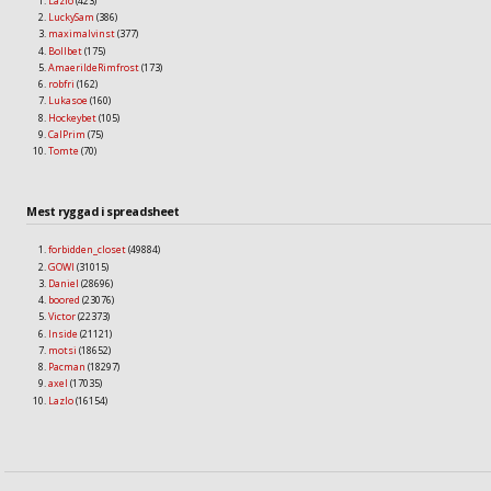
Lazlo
(423)
LuckySam
(386)
maximalvinst
(377)
Bollbet
(175)
AmaerildeRimfrost
(173)
robfri
(162)
Lukasoe
(160)
Hockeybet
(105)
CalPrim
(75)
Tomte
(70)
Mest ryggad i spreadsheet
forbidden_closet
(49884)
GOWI
(31015)
Daniel
(28696)
boored
(23076)
Victor
(22373)
Inside
(21121)
motsi
(18652)
Pacman
(18297)
axel
(17035)
Lazlo
(16154)