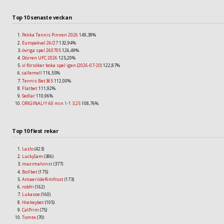
Top 10 senaste veckan
Pekka Tennis Pinnen 2026
149,39%
Europakval 26/27
132,94%
övriga spel 260705
126,49%
Dörren UFC 2026
125,20%
vi försöker boka spel igen (2026-07-20)
122,87%
callemell
116,55%
Tennis Bet365
112,00%
Flatbet
111,92%
Sedlar
110,96%
ORIGINAL!!! 60 min 1-1 3.25
108,76%
Top 10 flest rekar
Lazlo
(423)
LuckySam
(386)
maximalvinst
(377)
Bollbet
(175)
AmaerildeRimfrost
(173)
robfri
(162)
Lukasoe
(160)
Hockeybet
(105)
CalPrim
(75)
Tomte
(70)