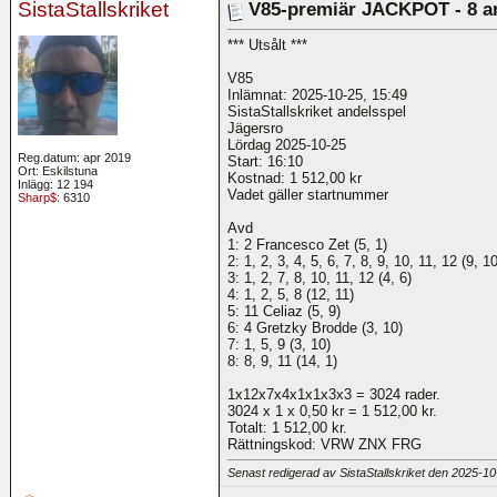
SistaStallskriket
V85-premiär JACKPOT - 8 an
*** Utsålt ***
V85
Inlämnat: 2025-10-25, 15:49
SistaStallskriket andelsspel
Jägersro
Lördag 2025-10-25
Reg.datum: apr 2019
Start: 16:10
Ort: Eskilstuna
Kostnad: 1 512,00 kr
Inlägg: 12 194
Vadet gäller startnummer
Sharp$
: 6310
Avd
1: 2 Francesco Zet (5, 1)
2: 1, 2, 3, 4, 5, 6, 7, 8, 9, 10, 11, 12 (9, 10
3: 1, 2, 7, 8, 10, 11, 12 (4, 6)
4: 1, 2, 5, 8 (12, 11)
5: 11 Celiaz (5, 9)
6: 4 Gretzky Brodde (3, 10)
7: 1, 5, 9 (3, 10)
8: 8, 9, 11 (14, 1)
1x12x7x4x1x1x3x3 = 3024 rader.
3024 x 1 x 0,50 kr = 1 512,00 kr.
Totalt: 1 512,00 kr.
Rättningskod: VRW ZNX FRG
Senast redigerad av SistaStallskriket den 2025-1