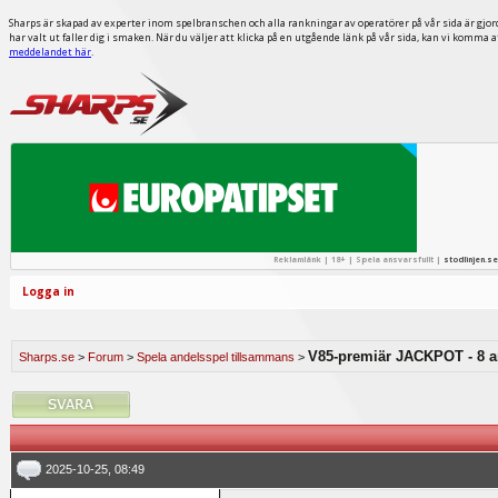
Sharps är skapad av experter inom spelbranschen och alla rankningar av operatörer på vår sida är gjor
har valt ut faller dig i smaken. När du väljer att klicka på en utgående länk på vår sida, kan vi komma 
meddelandet här
.
Reklamlänk | 18+ | Spela ansvarsfullt |
stodlinjen.se
Logga in
V85-premiär JACKPOT - 8 an
Sharps.se
>
Forum
>
Spela andelsspel tillsammans
>
2025-10-25, 08:49