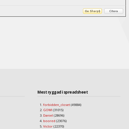
Mest ryggad i spreadsheet
forbidden_closet
(49884)
GOWI
(31015)
Daniel
(28696)
boored
(23076)
Victor
(22370)