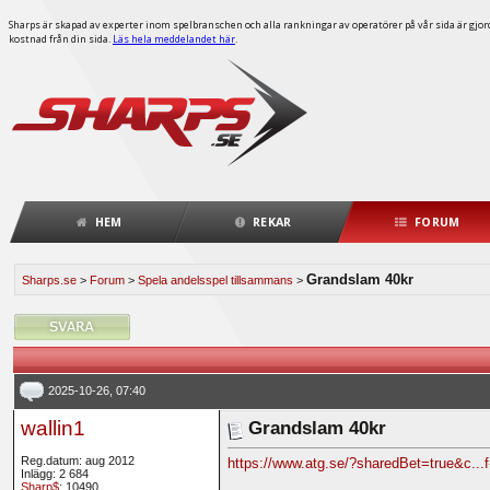
Sharps är skapad av experter inom spelbranschen och alla rankningar av operatörer på vår sida är gjorda
kostnad från din sida.
Läs hela meddelandet här
.
HEM
REKAR
FORUM
Grandslam 40kr
Sharps.se
>
Forum
>
Spela andelsspel tillsammans
>
2025-10-26, 07:40
wallin1
Grandslam 40kr
Reg.datum: aug 2012
https://www.atg.se/?sharedBet=true&c...
Inlägg: 2 684
Sharp$
: 10490