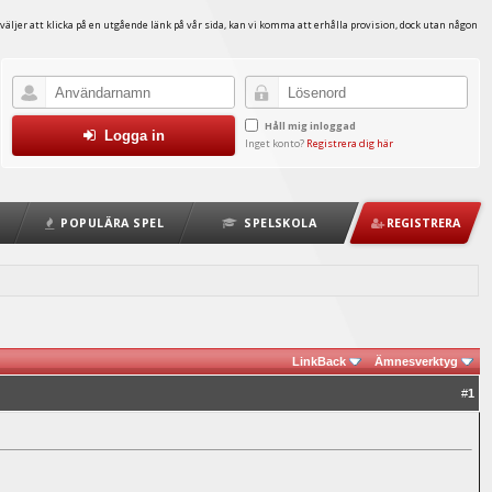
väljer att klicka på en utgående länk på vår sida, kan vi komma att erhålla provision, dock utan någon
Håll mig inloggad
Logga in
Inget konto?
Registrera dig här
POPULÄRA SPEL
SPELSKOLA
REGISTRERA
LinkBack
Ämnesverktyg
#
1