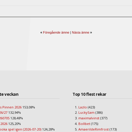
«
Föregående ämne
|
Nästa ämne
»
te veckan
Top 10 flest rekar
s Pinnen 2026
153,08%
Lazlo
(423)
26/27
132,94%
LuckySam
(386)
260705
128,48%
maximalvinst
(377)
 2026
125,20%
Bollbet
(175)
boka spel igen (2026-07-20)
124,28%
AmaerildeRimfrost
(173)