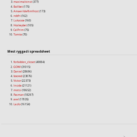
maximalvinst
(377)
Bollbet
(175)
AmaerildeRimfrost
(173)
robfri
(162)
Lukasoe
(160)
Hockeybet
(105)
CalPrim
(75)
Tomte
(70)
Mest ryggad i spreadsheet
forbidden_closet
(49884)
GOWI
(31015)
Daniel
(28696)
boored
(23076)
Victor
(22373)
Inside
(21121)
motsi
(18652)
Pacman
(18297)
axel
(17035)
Lazlo
(16154)