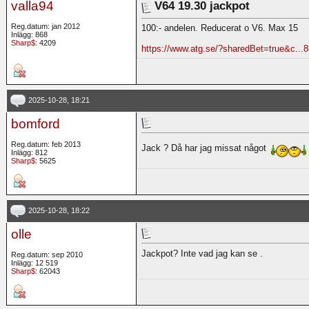
valla94
V64 19.30 jackpot
Reg.datum: jan 2012
100:- andelen. Reducerat o V6. Max 15
Inlägg: 868
Sharp$
: 4209
https://www.atg.se/?sharedBet=true&c...
2025-10-28, 18:21
bomford
Reg.datum: feb 2013
Jack ? Då har jag missat något
Inlägg: 812
Sharp$
: 5625
2025-10-28, 18:22
olle
Jackpot? Inte vad jag kan se .
Reg.datum: sep 2010
Inlägg: 12 519
Sharp$
: 62043