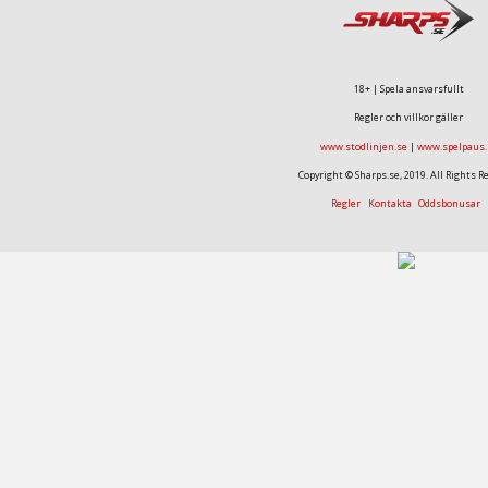
18+ | Spela ansvarsfullt
Regler och villkor gäller
www.stodlinjen.se
|
www.spelpaus.
Copyright © Sharps.se, 2019. All Rights R
Regler
Kontakta
Oddsbonusar