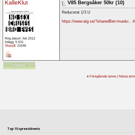
KalleKlut
V85 Bergsåker 50kr (10)
Reducerat 1/3 U
https://www.atg.se/?sharedBet=true&c...
Reg.datum: feb 2012
Inlägg: 5 631
Sharp$
: 21646
«
Föregående ämne
|
Nästa ämn
Top 10 spreadsheets