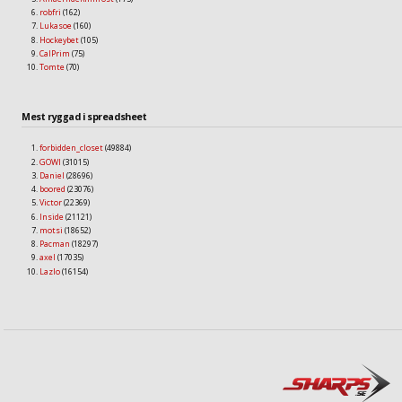
robfri
(162)
Lukasoe
(160)
Hockeybet
(105)
CalPrim
(75)
Tomte
(70)
Mest ryggad i spreadsheet
forbidden_closet
(49884)
GOWI
(31015)
Daniel
(28696)
boored
(23076)
Victor
(22369)
Inside
(21121)
motsi
(18652)
Pacman
(18297)
axel
(17035)
Lazlo
(16154)