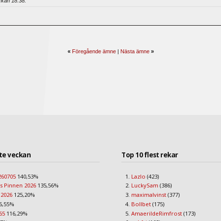
ockan
18:38
.
«
Föregående ämne
|
Nästa ämne
»
te veckan
Top 10 flest rekar
260705
140,53%
Lazlo
(423)
s Pinnen 2026
135,56%
LuckySam
(386)
 2026
125,20%
maximalvinst
(377)
6,55%
Bollbet
(175)
65
116,29%
AmaerildeRimfrost
(173)