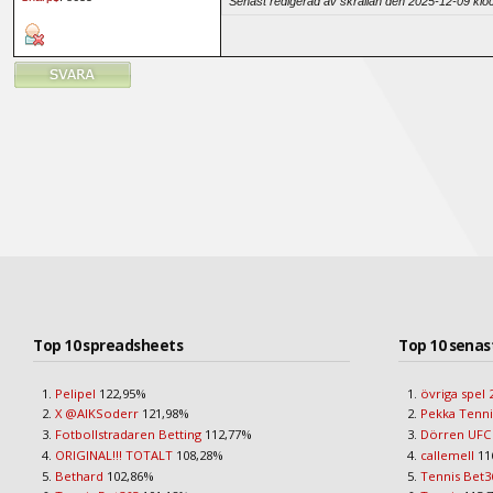
Senast redigerad av skrallan den 2025-12-09 kl
Top 10 spreadsheets
Top 10 senas
Pelipel
122,95%
övriga spel 
X @AIKSoderr
121,98%
Pekka Tenni
Fotbollstradaren Betting
112,77%
Dörren UFC
ORIGINAL!!! TOTALT
108,28%
callemell
11
Bethard
102,86%
Tennis Bet3