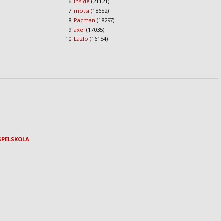
Inside
(21121)
motsi
(18652)
Pacman
(18297)
axel
(17035)
Lazlo
(16154)
SPELSKOLA