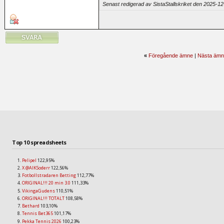
Senast redigerad av SistaStallskriket den 2025-1
«
Föregående ämne
|
Nästa ämn
Top 10 spreadsheets
Pelipel
122,95%
X @AIKSoderr
122,56%
Fotbollstradaren Betting
112,77%
ORIGINAL!!! 20 min 3.0
111,33%
VikingaGudens
110,51%
ORIGINAL!!! TOTALT
108,58%
Bethard
103,10%
Tennis Bet365
101,17%
Pekka Tennis 2026
100,23%