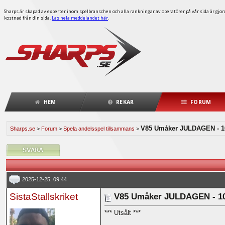
Sharps är skapad av experter inom spelbranschen och alla rankningar av operatörer på vår sida är gjorda
kostnad från din sida.
Läs hela meddelandet här
.
HEM
REKAR
FORUM
V85 Umåker JULDAGEN - 10 
Sharps.se
>
Forum
>
Spela andelsspel tillsammans
>
2025-12-25, 09:44
SistaStallskriket
V85 Umåker JULDAGEN - 10 
*** Utsålt ***