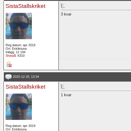
SistaStallskriket
3 kvar
Reg.datum: apr 2019
Ort: Eskilstuna
Inlägg: 12 194
Sharp$
: 6310
2025-12-25, 13:34
SistaStallskriket
1 kvar
Reg.datum: apr 2019
Ort: Eskilstuna