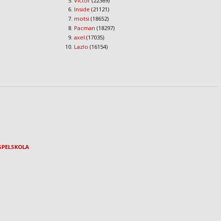
Victor
(22369)
Inside
(21121)
motsi
(18652)
Pacman
(18297)
axel
(17035)
Lazlo
(16154)
SPELSKOLA