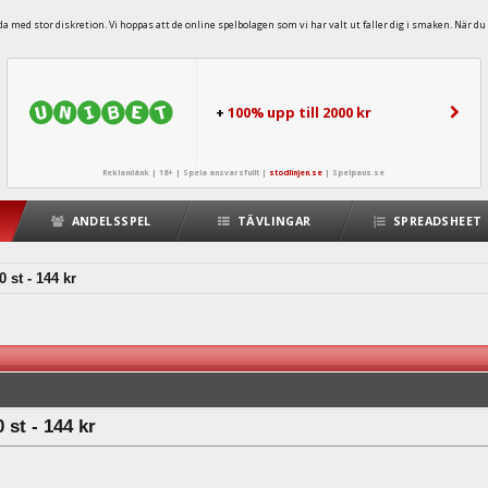
 med stor diskretion. Vi hoppas att de online spelbolagen som vi har valt ut faller dig i smaken. När du 
+
100% upp till 2000 kr
Reklamlänk | 18+ | Spela ansvarsfullt |
stodlinjen.se
|
Spelpaus.se
ANDELSSPEL
TÄVLINGAR
SPREADSHEET
st - 144 kr
st - 144 kr