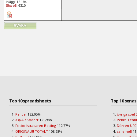
Inlägg: 12 194
Sharp$
: 6310
Top 10 spreadsheets
Top 10 senas
Pelipel
122,95%
övriga spel 
X @AIKSoderr
121,98%
Pekka Tenni
Fotbollstradaren Betting
112,77%
Dörren UFC
ORIGINAL!!! TOTALT
108,28%
callemell
11