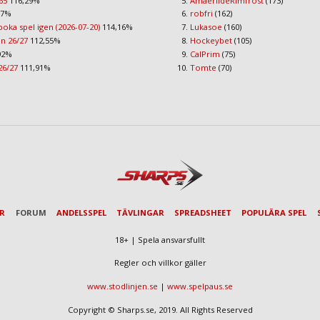
65
116,29%
AmaerildeRimfrost
(173)
77%
robfri
(162)
boka spel igen (2026-07-20)
114,16%
Lukasoe
(160)
an 26/27
112,55%
Hockeybet
(105)
92%
CalPrim
(75)
26/27
111,91%
Tomte
(70)
AR
FORUM
ANDELSSPEL
TÄVLINGAR
SPREADSHEET
POPULÄRA SPEL
18+ | Spela ansvarsfullt
Regler och villkor gäller
www.stodlinjen.se
|
www.spelpaus.se
Copyright © Sharps.se, 2019. All Rights Reserved