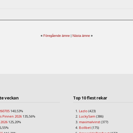
«
Föregående ämne
|
Nästa ämne
»
te veckan
Top 10 flest rekar
260705
140,53%
Lazlo
(423)
s Pinnen 2026
135,56%
LuckySam
(386)
 2026
125,20%
maximalvinst
(377)
6,55%
Bollbet
(175)