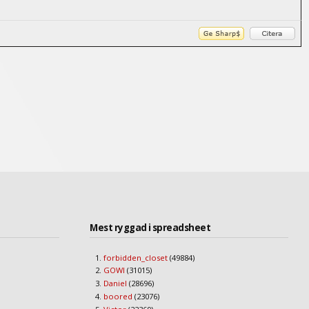
Mest ryggad i spreadsheet
forbidden_closet
(49884)
GOWI
(31015)
Daniel
(28696)
boored
(23076)