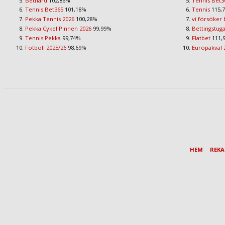
Bethard
102,86%
Tennis Bet3
Tennis Bet365
101,18%
Tennis
115,
Pekka Tennis 2026
100,28%
vi försöker 
Pekka Cykel Pinnen 2026
99,99%
Bettingstug
Tennis Pekka
99,74%
Flatbet
111,
Fotboll 2025/26
98,69%
Europakval 
HEM
REK