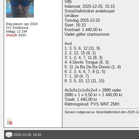
V85
Inlämnat: 2025-12-25, 15:15
SistaStallskriket andelsspel
Umåker
Torsdag 2025-12-25
Reg.datum: apr 2019
Start: 16:10
Ort: Eskilstuna
Kostnad: 1 440,00 kr
Inlägg: 12 194
Vadet gäller startnummer
Sharp$
: 6310
Avd
1: 3, 5, 6, 12 (11, 9)
2: 2, 12, 15 (9, 1)
3: 1, 2, 4, 7, 11 (8, 3)
4: 4 Devils Tongue (6, 3)
5: 11 Ja Ba Da Ba Doooo (1, 4)
6: 2, 3, 4, 6, 7, 8 (1, 5)
7: 1, 10 (4, 7)
8: 3, 5, 10, 12 (11, 15)
4x3x5x1x1x6x2x4 = 2880 rader.
2880 x 1 x 0,50 kr = 1 440,00 kr.
Totalt: 1 440,00 kr
Rättningskod: PVS WNT ZMH
Senast redigerad av SistaStallskriket den 2025-
2025-12-25, 10:33