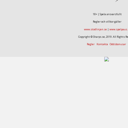
18+ | Spela ansvarsfullt
Regler och villkor gäller
www.stodlinjen.se
|
www.spelpaus.
Copyright © Sharps.se, 2019. All Rights R
Regler
Kontakta
Oddsbonusar