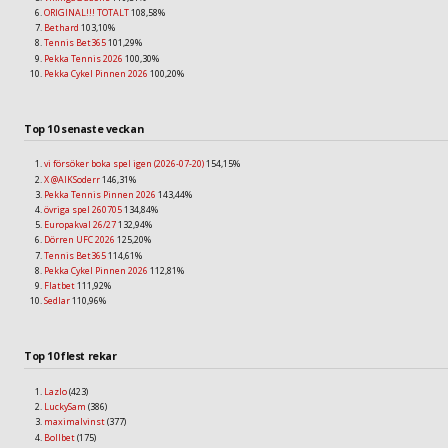
ORIGINAL!!! TOTALT
108,58%
Bethard
103,10%
Tennis Bet365
101,29%
Pekka Tennis 2026
100,30%
Pekka Cykel Pinnen 2026
100,20%
Top 10 senaste veckan
vi försöker boka spel igen (2026-07-20)
154,15%
X @AIKSoderr
146,31%
Pekka Tennis Pinnen 2026
143,44%
övriga spel 260705
134,84%
Europakval 26/27
132,94%
Dörren UFC 2026
125,20%
Tennis Bet365
114,61%
Pekka Cykel Pinnen 2026
112,81%
Flatbet
111,92%
Sedlar
110,96%
Top 10 flest rekar
Lazlo
(423)
LuckySam
(386)
maximalvinst
(377)
Bollbet
(175)