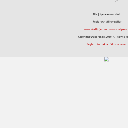
18+ | Spela ansvarsfullt
Regler och villkor gäller
www.stodlinjen.se
|
www.spelpaus.
Copyright © Sharps.se, 2019. All Rights R
Regler
Kontakta
Oddsbonusar