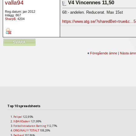
valla94
V4 Vincennes 11,50
Reg.datum: jan 2012
68:- andelen. Reducerat. Max 15st
Inlägg: 867
Sharp$
: 4204
https://www.atg.se/?sharedBet=true&c...
«
Föregående ämne
|
Nästa ämn
Top 10 spreadsheets
Pelipel
122,95%
X @AIKSoderr
121,98%
Fotbollstradaren Betting
112,77%
ORIGINAL!!! TOTALT
108,28%
Bethard
102,86%