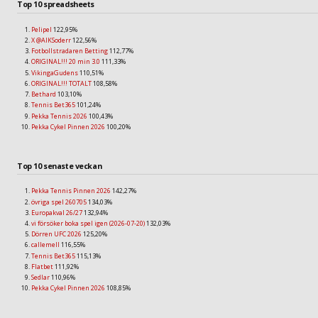
Top 10 spreadsheets
Pelipel
122,95%
X @AIKSoderr
122,56%
Fotbollstradaren Betting
112,77%
ORIGINAL!!! 20 min 3.0
111,33%
VikingaGudens
110,51%
ORIGINAL!!! TOTALT
108,58%
Bethard
103,10%
Tennis Bet365
101,24%
Pekka Tennis 2026
100,43%
Pekka Cykel Pinnen 2026
100,20%
Top 10 senaste veckan
Pekka Tennis Pinnen 2026
142,27%
övriga spel 260705
134,03%
Europakval 26/27
132,94%
vi försöker boka spel igen (2026-07-20)
132,03%
Dörren UFC 2026
125,20%
callemell
116,55%
Tennis Bet365
115,13%
Flatbet
111,92%
Sedlar
110,96%
Pekka Cykel Pinnen 2026
108,85%