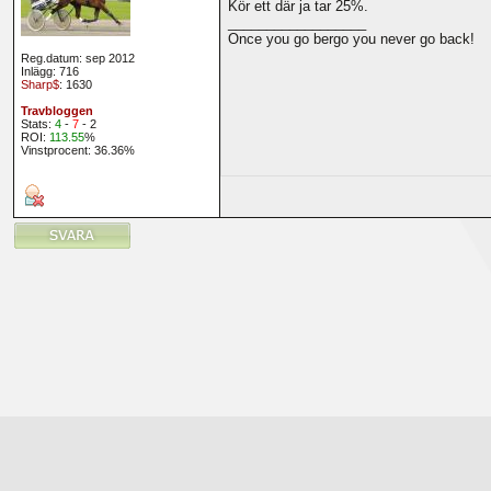
Kör ett där ja tar 25%.
__________________
Once you go bergo you never go back!
Reg.datum: sep 2012
Inlägg: 716
Sharp$
: 1630
Travbloggen
Stats:
4
-
7
- 2
ROI:
113.55
%
Vinstprocent: 36.36%