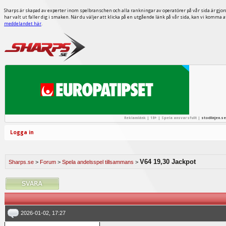
Sharps är skapad av experter inom spelbranschen och alla rankningar av operatörer på vår sida är gjor
har valt ut faller dig i smaken. När du väljer att klicka på en utgående länk på vår sida, kan vi komma 
meddelandet här
.
Reklamlänk | 18+ | Spela ansvarsfullt |
stodlinjen.se
Logga in
V64 19,30 Jackpot
Sharps.se
>
Forum
>
Spela andelsspel tillsammans
>
2026-01-02, 17:27