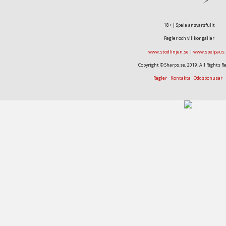
18+ | Spela ansvarsfullt
Regler och villkor gäller
www.stodlinjen.se
|
www.spelpaus.
Copyright © Sharps.se, 2019. All Rights R
Regler
Kontakta
Oddsbonusar