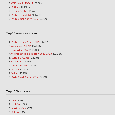
ORIGINAL!!! TOTALT
108,58%
Bethard
103,10%
Tennis Bet365
101,24%
Pekka Tennis 2026
100,43%
Pekka Cykel Pinnen 2026
100,20%
Top 10 senaste veckan
Pekka Tennis Pinnen 2026
142,27%
övriga spel 260705
134,03%
Europakval 26/27
132,94%
vi försöker boka spel igen (2026-07-20)
132,03%
Dörren UFC 2026
125,20%
callemell
116,55%
Tennis Bet365
115,13%
Flatbet
111,92%
Sedlar
110,96%
Pekka Cykel Pinnen 2026
108,85%
Top 10 flest rekar
Lazlo
(423)
LuckySam
(386)
maximalvinst
(377)
Bollbet
(175)