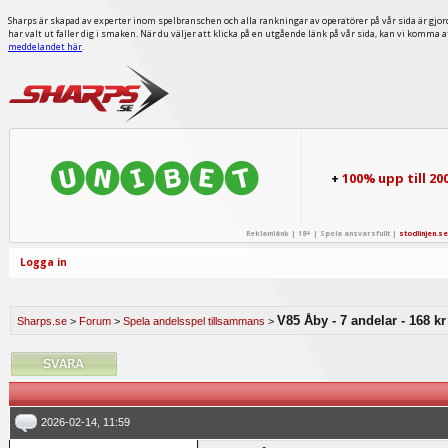
Sharps är skapad av experter inom spelbranschen och alla rankningar av operatörer på vår sida är gjor
har valt ut faller dig i smaken. När du väljer att klicka på en utgående länk på vår sida, kan vi komma 
meddelandet här
.
+
100% upp till 20
Reklamlänk | 18+ | Spela ansvarsfullt |
stodlinjen.se
Logga in
V85 Åby - 7 andelar - 168 kr
Sharps.se
>
Forum
>
Spela andelsspel tillsammans
>
2026-02-14, 11:59