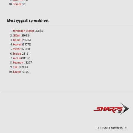
Tomte
(70)
Mest ryggad i spreadsheet
forbidden_closet
(49884)
GOWI
(31015)
Daniel
(28696)
boored
(23076)
Victor
(22369)
Inside
(21121)
motsi
(18652)
Pacman
(18297)
axel
(17035)
Lazlo
(16154)
18+ | Spela ansvarsfullt