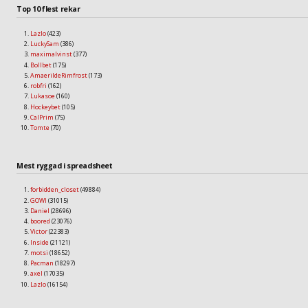
Top 10 flest rekar
Lazlo
(423)
LuckySam
(386)
maximalvinst
(377)
Bollbet
(175)
AmaerildeRimfrost
(173)
robfri
(162)
Lukasoe
(160)
Hockeybet
(105)
CalPrim
(75)
Tomte
(70)
Mest ryggad i spreadsheet
forbidden_closet
(49884)
GOWI
(31015)
Daniel
(28696)
boored
(23076)
Victor
(22383)
Inside
(21121)
motsi
(18652)
Pacman
(18297)
axel
(17035)
Lazlo
(16154)