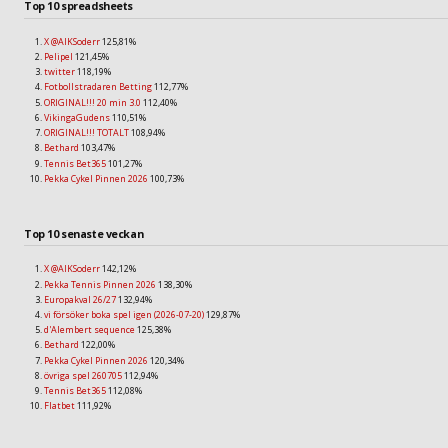
Top 10 spreadsheets
X @AIKSoderr
125,81%
Pelipel
121,45%
twitter
118,19%
Fotbollstradaren Betting
112,77%
ORIGINAL!!! 20 min 3.0
112,40%
VikingaGudens
110,51%
ORIGINAL!!! TOTALT
108,94%
Bethard
103,47%
Tennis Bet365
101,27%
Pekka Cykel Pinnen 2026
100,73%
Top 10 senaste veckan
X @AIKSoderr
142,12%
Pekka Tennis Pinnen 2026
138,30%
Europakval 26/27
132,94%
vi försöker boka spel igen (2026-07-20)
129,87%
d'Alembert sequence
125,38%
Bethard
122,00%
Pekka Cykel Pinnen 2026
120,34%
övriga spel 260705
112,94%
Tennis Bet365
112,08%
Flatbet
111,92%