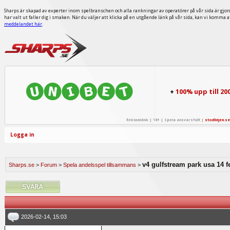
Sharps är skapad av experter inom spelbranschen och alla rankningar av operatörer på vår sida är gjor
har valt ut faller dig i smaken. När du väljer att klicka på en utgående länk på vår sida, kan vi komma 
meddelandet här
.
+
100% upp till 20
Reklamlänk | 18+ | Spela ansvarsfullt |
stodlinjen.se
Logga in
v4 gulfstream park usa 14 f
Sharps.se
>
Forum
>
Spela andelsspel tillsammans
>
2026-02-14, 15:03