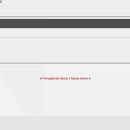
t
«
Föregående ämne
|
Nästa ämne
»