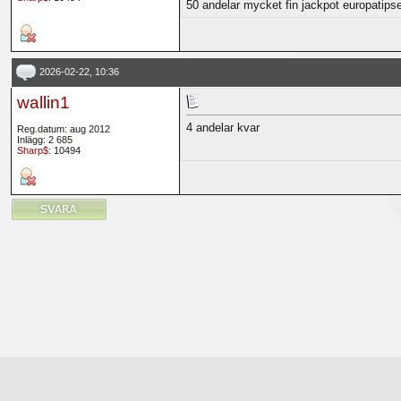
50 andelar mycket fin jackpot europatipse
2026-02-22, 10:36
wallin1
4 andelar kvar
Reg.datum: aug 2012
Inlägg: 2 685
Sharp$
: 10494