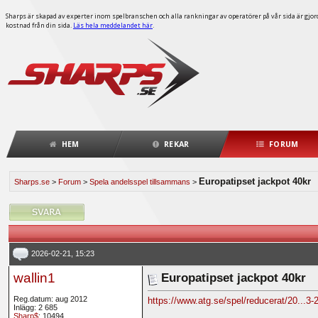
Sharps är skapad av experter inom spelbranschen och alla rankningar av operatörer på vår sida är gjorda
kostnad från din sida.
Läs hela meddelandet här
.
HEM
REKAR
FORUM
Europatipset jackpot 40kr
Sharps.se
>
Forum
>
Spela andelsspel tillsammans
>
2026-02-21, 15:23
wallin1
Europatipset jackpot 40kr
Reg.datum: aug 2012
https://www.atg.se/spel/reducerat/20...3
Inlägg: 2 685
Sharp$
: 10494