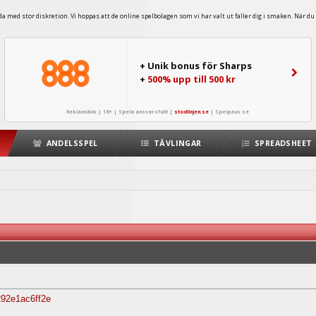
 med stor diskretion. Vi hoppas att de online spelbolagen som vi har valt ut faller dig i smaken. När du 
+ Unik bonus för Sharps
+
500% upp till 500 kr
Reklamlänk | 18+ | Spela ansvarsfullt |
stodlinjen.se
|
Spelpaus.se
ANDELSSPEL
TÄVLINGAR
SPREADSHEET
-292e1ac6ff2e