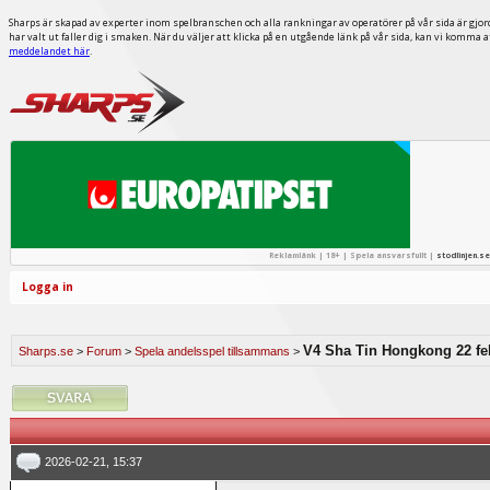
Sharps är skapad av experter inom spelbranschen och alla rankningar av operatörer på vår sida är gjor
har valt ut faller dig i smaken. När du väljer att klicka på en utgående länk på vår sida, kan vi komma 
meddelandet här
.
Reklamlänk | 18+ | Spela ansvarsfullt |
stodlinjen.se
Logga in
V4 Sha Tin Hongkong 22 fe
Sharps.se
>
Forum
>
Spela andelsspel tillsammans
>
2026-02-21, 15:37