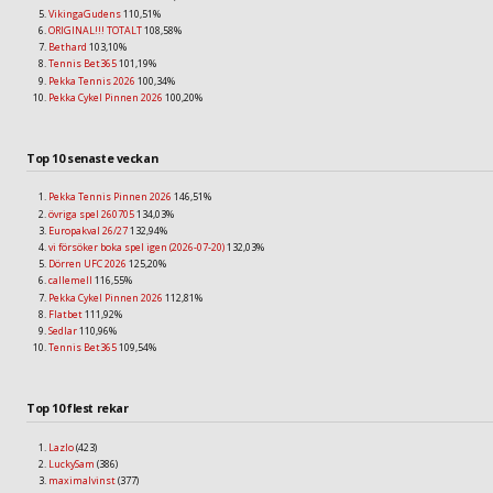
VikingaGudens
110,51%
ORIGINAL!!! TOTALT
108,58%
Bethard
103,10%
Tennis Bet365
101,19%
Pekka Tennis 2026
100,34%
Pekka Cykel Pinnen 2026
100,20%
Top 10 senaste veckan
Pekka Tennis Pinnen 2026
146,51%
övriga spel 260705
134,03%
Europakval 26/27
132,94%
vi försöker boka spel igen (2026-07-20)
132,03%
Dörren UFC 2026
125,20%
callemell
116,55%
Pekka Cykel Pinnen 2026
112,81%
Flatbet
111,92%
Sedlar
110,96%
Tennis Bet365
109,54%
Top 10 flest rekar
Lazlo
(423)
LuckySam
(386)
maximalvinst
(377)