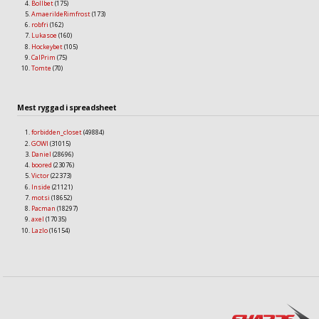
Bollbet
(175)
AmaerildeRimfrost
(173)
robfri
(162)
Lukasoe
(160)
Hockeybet
(105)
CalPrim
(75)
Tomte
(70)
Mest ryggad i spreadsheet
forbidden_closet
(49884)
GOWI
(31015)
Daniel
(28696)
boored
(23076)
Victor
(22373)
Inside
(21121)
motsi
(18652)
Pacman
(18297)
axel
(17035)
Lazlo
(16154)