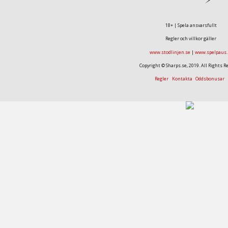
18+ | Spela ansvarsfullt
Regler och villkor gäller
www.stodlinjen.se
|
www.spelpaus.
Copyright © Sharps.se, 2019. All Rights R
Regler
Kontakta
Oddsbonusar