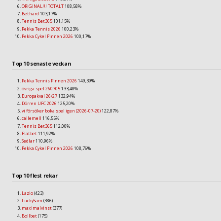
ORIGINAL!!! TOTALT
108,58%
Bethard
103,17%
Tennis Bet365
101,15%
Pekka Tennis 2026
100,23%
Pekka Cykel Pinnen 2026
100,17%
Top 10 senaste veckan
Pekka Tennis Pinnen 2026
149,39%
övriga spel 260705
133,48%
Europakval 26/27
132,94%
Dörren UFC 2026
125,20%
vi försöker boka spel igen (2026-07-20)
122,87%
callemell
116,55%
Tennis Bet365
112,00%
Flatbet
111,92%
Sedlar
110,96%
Pekka Cykel Pinnen 2026
108,76%
Top 10 flest rekar
Lazlo
(423)
LuckySam
(386)
maximalvinst
(377)
Bollbet
(175)