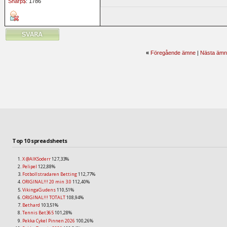
Sharp$
: 1786
«
Föregående ämne
|
Nästa ämn
Top 10 spreadsheets
X @AIKSoderr
127,33%
Pelipel
122,88%
Fotbollstradaren Betting
112,77%
ORIGINAL!!! 20 min 3.0
112,40%
VikingaGudens
110,51%
ORIGINAL!!! TOTALT
108,94%
Bethard
103,51%
Tennis Bet365
101,28%
Pekka Cykel Pinnen 2026
100,26%