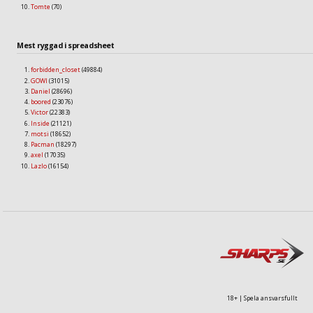
Tomte
(70)
Mest ryggad i spreadsheet
forbidden_closet
(49884)
GOWI
(31015)
Daniel
(28696)
boored
(23076)
Victor
(22383)
Inside
(21121)
motsi
(18652)
Pacman
(18297)
axel
(17035)
Lazlo
(16154)
18+ | Spela ansvarsfullt