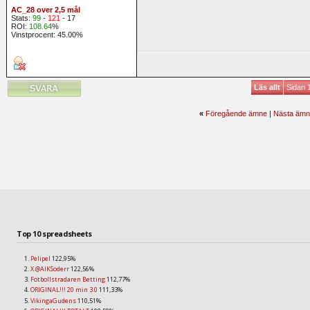
AC_28 over 2,5 mål
Stats:
99
-
121
- 17
ROI:
108.64
%
Vinstprocent: 45.00%
Läs allt
Sidan 
«
Föregående ämne
|
Nästa ämn
Top 10 spreadsheets
Pelipel
122,95%
X @AIKSoderr
122,56%
Fotbollstradaren Betting
112,77%
ORIGINAL!!! 20 min 3.0
111,33%
VikingaGudens
110,51%