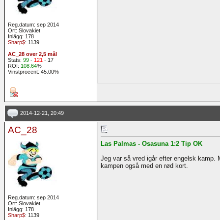
Reg.datum: sep 2014
Ort: Slovakiet
Inlägg: 178
Sharp$
: 1139
AC_28 over 2,5 mål
Stats:
99
-
121
- 17
ROI:
108.64
%
Vinstprocent: 45.00%
2014-12-21, 20:49
AC_28
Las Palmas - Osasuna 1:2 Tip OK
Jeg var så vred igår efter engelsk kamp. 
kampen også med en rød kort.
Reg.datum: sep 2014
Ort: Slovakiet
Inlägg: 178
Sharp$
: 1139