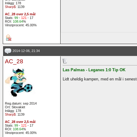
Inlägg: 178
Sharp$
: 1139
AC_28 over 2,5 mål
Stats:
99
-
121
- 17
ROI:
108.64
%
Vinstprocent: 45.00%
2014-12-06, 21:34
AC_28
Las Palmas - Leganes 1:0 Tip OK
Lidt uheldig kampen, med en mål i seneste
Reg.datum: sep 2014
Ort: Slovakiet
Inlägg: 178
Sharp$
: 1139
AC_28 over 2,5 mål
Stats:
99
-
121
- 17
ROI:
108.64
%
Vinstprocent: 45.00%