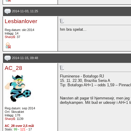
2014-11-03, 11:25
Lesbianlover
hm bra spelat...
Reg.datum: okt 2014
Inlägg: 14
Sharp$
: 37
2014-11-15, 09:48
AC_28
Fluminense - Botafogo RJ
15. 11. 22.30, Brazilia Seria A
Tip: Botafogo AH+1 – odds 1,59 – Pinnac
Næsten alt pagar til hjemmesejr, men jeg t
derbykampen. Mit bud er udesejr i AH+1 ti
Reg.datum: sep 2014
Ort: Slovakiet
Inlägg: 178
Sharp$
: 1139
AC_28 over 2,5 mål
Stats:
99
-
121
- 17