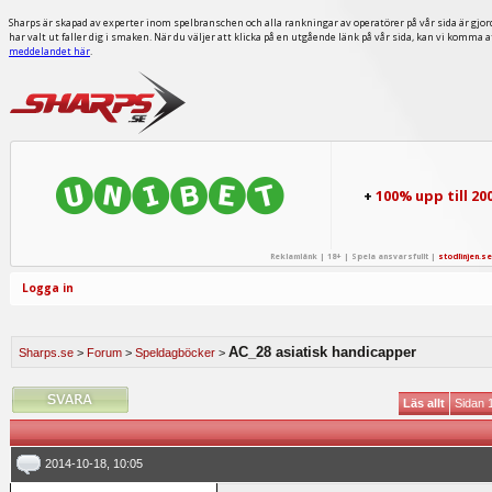
Sharps är skapad av experter inom spelbranschen och alla rankningar av operatörer på vår sida är gjor
har valt ut faller dig i smaken. När du väljer att klicka på en utgående länk på vår sida, kan vi komma 
meddelandet här
.
+
100% upp till 20
Reklamlänk | 18+ | Spela ansvarsfullt |
stodlinjen.se
Logga in
AC_28 asiatisk handicapper
Sharps.se
>
Forum
>
Speldagböcker
>
Läs allt
Sidan 
2014-10-18, 10:05