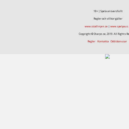
18+ | Spela ansvarsfullt
Regler och villkor gäller
www.stodlinjen.se
|
www.spelpaus.
Copyright © Sharps.se, 2019. All Rights R
Regler
Kontakta
Oddsbonusar