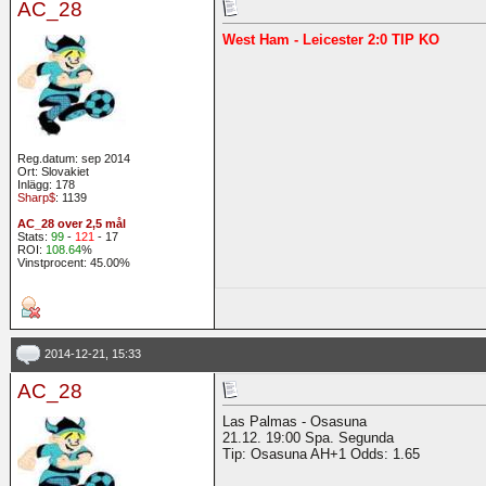
AC_28
West Ham - Leicester 2:0 TIP KO
Reg.datum: sep 2014
Ort: Slovakiet
Inlägg: 178
Sharp$
: 1139
AC_28 over 2,5 mål
Stats:
99
-
121
- 17
ROI:
108.64
%
Vinstprocent: 45.00%
2014-12-21, 15:33
AC_28
Las Palmas - Osasuna
21.12. 19:00 Spa. Segunda
Tip: Osasuna AH+1 Odds: 1.65