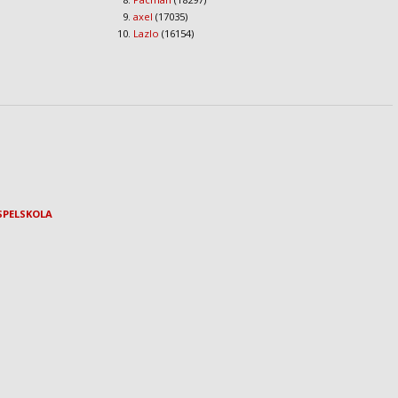
axel
(17035)
Lazlo
(16154)
SPELSKOLA