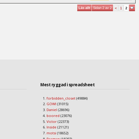
Läs allt
Sidan 2 av 2
<
1
2
Mest ryggad i spreadsheet
forbidden_closet
(49884)
GOWI
(31015)
Daniel
(28696)
boored
(23076)
Victor
(22373)
Inside
(21121)
motsi
(18652)
Pacman
(18297)