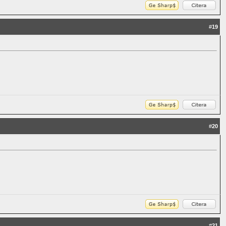
#
19
#
20
#
21