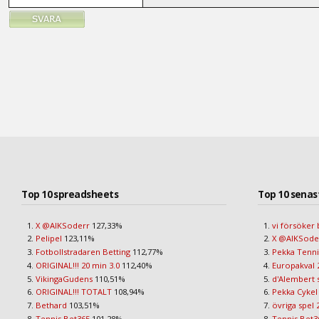
Top 10 spreadsheets
Top 10 senas
X @AIKSoderr
127,33%
vi försöker 
Pelipel
123,11%
X @AIKSod
Fotbollstradaren Betting
112,77%
Pekka Tenni
ORIGINAL!!! 20 min 3.0
112,40%
Europakval 
VikingaGudens
110,51%
d'Alembert
ORIGINAL!!! TOTALT
108,94%
Pekka Cykel
Bethard
103,51%
övriga spel 
Tennis Bet365
101,28%
Tennis Bet3