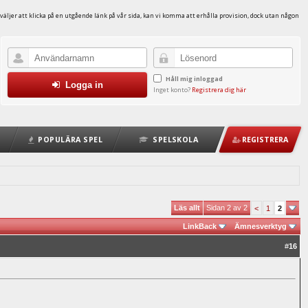
väljer att klicka på en utgående länk på vår sida, kan vi komma att erhålla provision, dock utan någon
Håll mig inloggad
Logga in
Inget konto?
Registrera dig här
POPULÄRA SPEL
SPELSKOLA
REGISTRERA
Läs allt
Sidan 2 av 2
<
1
2
LinkBack
Ämnesverktyg
#
16