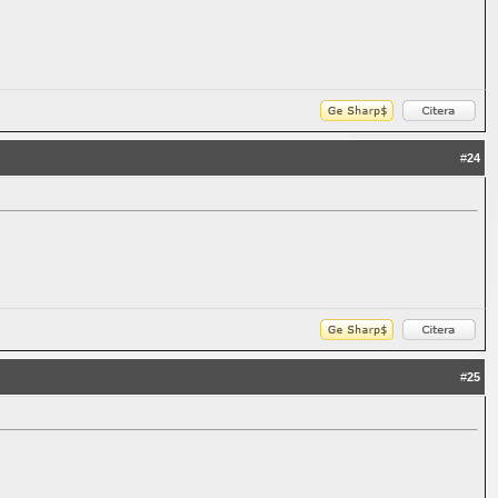
#
24
#
25