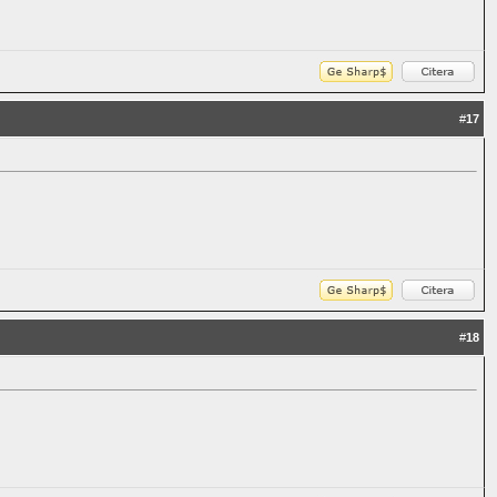
#
17
#
18