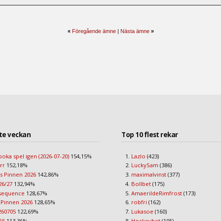
«
Föregående ämne
|
Nästa ämne
»
te veckan
Top 10 flest rekar
boka spel igen (2026-07-20)
154,15%
Lazlo
(423)
err
152,18%
LuckySam
(386)
s Pinnen 2026
142,86%
maximalvinst
(377)
26/27
132,94%
Bollbet
(175)
 sequence
128,67%
AmaerildeRimfrost
(173)
 Pinnen 2026
128,65%
robfri
(162)
260705
122,69%
Lukasoe
(160)
65
113,36%
Hockeybet
(105)