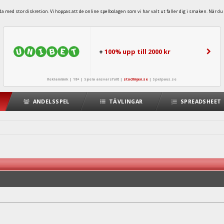
 med stor diskretion. Vi hoppas att de online spelbolagen som vi har valt ut faller dig i smaken. När du 
+
100% upp till 2000 kr
Reklamlänk | 18+ | Spela ansvarsfullt |
stodlinjen.se
|
Spelpaus.se
ANDELSSPEL
TÄVLINGAR
SPREADSHEET