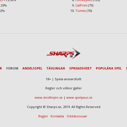
,33%
CalPrim
(75)
92%
Tomte
(70)
AR
FORUM
ANDELSSPEL
TÄVLINGAR
SPREADSHEET
POPULÄRA SPEL
18+ | Spela ansvarsfullt
Regler och villkor gäller
www.stodlinjen.se
|
www.spelpaus.se
Copyright © Sharps.se, 2019. All Rights Reserved
Regler
Kontakta
Oddsbonusar