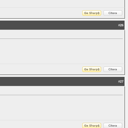
#
26
#
27