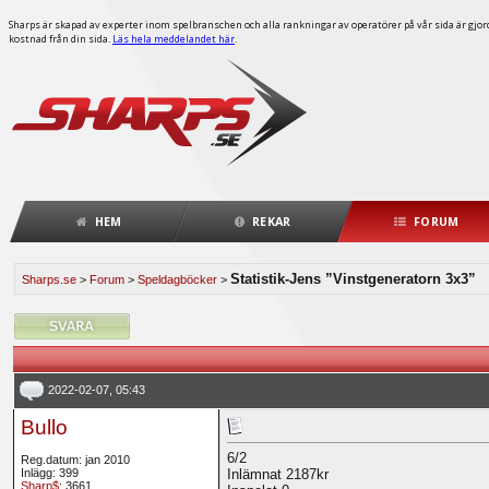
Sharps är skapad av experter inom spelbranschen och alla rankningar av operatörer på vår sida är gjorda
kostnad från din sida.
Läs hela meddelandet här
.
HEM
REKAR
FORUM
Statistik-Jens ”Vinstgeneratorn 3x3”
Sharps.se
>
Forum
>
Speldagböcker
>
2022-02-07, 05:43
Bullo
6/2
Reg.datum: jan 2010
Inlägg: 399
Inlämnat 2187kr
Sharp$
: 3661