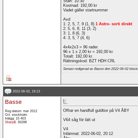
Start: 10:30
Kostnad: 192,00 kr
Vadet gäller startnummer
Avd
1: 2, 5, 7, 9 (1, 8)
1 Astro- sorti direkt
2: 5, 6, 8, 11 (3, 2)
3: 1, 8 (6, 3)
4: 3, 5, 7 (4, 6)
4x4x2x3 = 96 rader.
96 x 1 x 2,00 kr = 192,00 kr.
Totalt: 192,00 kr.
Rättningskod: BZT HDH CRL
Senast redigerad av Basse den 2022-06-02 kloc
2022-06-02, 19:13
Basse
Offrar en handfull guldtior på V4 ÅBY
Reg.datum: mar 2012
Ort: stockholm
Inlägg: 15 403
V64 såg för lätt ut
Sharp$
: 30288
V4
Inlämnat: 2022-06-02, 20:12