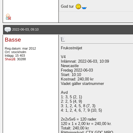
God tur
2022-06-03, 09:10
Basse
Frukostnöjet
Reg.datum: mar 2012
Ort: stockholm
Inlägg: 15 403
V4
Sharp$
: 30288
Inlämnat: 2022-06-03, 10:09
Newcastle
Fredag 2022-06-03
Start: 10:10
Kostnad: 240,00 kr
Vadet gäller startnummer
Avd
1: 3, 5 (2, 1)
2: 2, 5 (4, 9)
3: 1, 2, 4, 5, 8 (7, 3)
4: 1, 2, 4, 6, 7, 9 (10, 5)
2x2x5x6 = 120 rader.
120 x 1 x 2,00 kr = 240,00 kr.
Totalt: 240,00 kr.
Rättningskod: CTX GDC MRQ