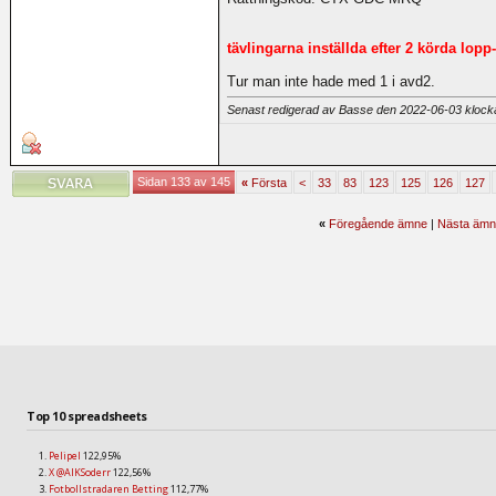
tävlingarna inställda efter 2 körda lopp
Tur man inte hade med 1 i avd2.
Senast redigerad av Basse den 2022-06-03 kloc
Sidan 133 av 145
«
Första
<
33
83
123
125
126
127
«
Föregående ämne
|
Nästa ämn
Top 10 spreadsheets
Pelipel
122,95%
X @AIKSoderr
122,56%
Fotbollstradaren Betting
112,77%