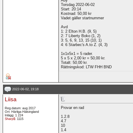
Åby
Torsdag 2022-06-02
Start: 20:14
Kostnad: 50,00 kr
Vadet gäller startnummer
Avd
1: 2 Elton H.B. (9, 5)
2: 7 Liberty Boko (1, 2)
3: 5, 6, 9, 13, 15 (10, 1)
4: 6 Starbec's A.to Z. (4, 3)
1x1x5x1 = 5 rader.
5 x 5 x 2,00 kr = 50,00 kr.
Totalt: 50,00 kr.
Rättningskod: LTW FHH BND
2022-06-02, 19:18
Liisa
Provar en rad
Reg.datum: aug 2017
Ort: Härliga Hälsingland
Inlägg: 1 224
1.2.8
Sharp$
: 1115
4.7
10
1.4