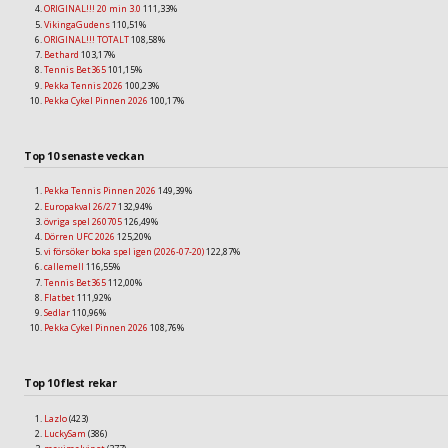
ORIGINAL!!! 20 min 3.0
111,33%
VikingaGudens
110,51%
ORIGINAL!!! TOTALT
108,58%
Bethard
103,17%
Tennis Bet365
101,15%
Pekka Tennis 2026
100,23%
Pekka Cykel Pinnen 2026
100,17%
Top 10 senaste veckan
Pekka Tennis Pinnen 2026
149,39%
Europakval 26/27
132,94%
övriga spel 260705
126,49%
Dörren UFC 2026
125,20%
vi försöker boka spel igen (2026-07-20)
122,87%
callemell
116,55%
Tennis Bet365
112,00%
Flatbet
111,92%
Sedlar
110,96%
Pekka Cykel Pinnen 2026
108,76%
Top 10 flest rekar
Lazlo
(423)
LuckySam
(386)