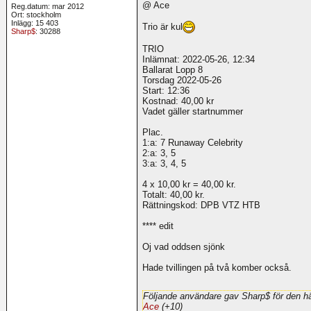
@ Ace
Reg.datum: mar 2012
Ort: stockholm
Inlägg: 15 403
Trio är kul
Sharp$
: 30288
TRIO
Inlämnat: 2022-05-26, 12:34
Ballarat Lopp 8
Torsdag 2022-05-26
Start: 12:36
Kostnad: 40,00 kr
Vadet gäller startnummer
Plac.
1:a: 7 Runaway Celebrity
2:a: 3, 5
3:a: 3, 4, 5
4 x 10,00 kr = 40,00 kr.
Totalt: 40,00 kr.
Rättningskod: DPB VTZ HTB
**** edit
Oj vad oddsen sjönk
Hade tvillingen på två komber också.
Följande användare gav Sharp$ för den hä
Ace
(+10)