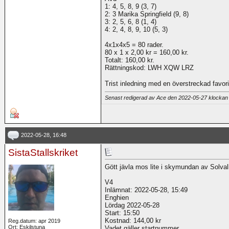
1: 4, 5, 8, 9 (3, 7)
2: 3 Marika Springfield (9, 8)
3: 2, 5, 6, 8 (1, 4)
4: 2, 4, 8, 9, 10 (5, 3)
4x1x4x5 = 80 rader.
80 x 1 x 2,00 kr = 160,00 kr.
Totalt: 160,00 kr.
Rättningskod: LWH XQW LRZ
Trist inledning med en överstreckad favori
Senast redigerad av Ace den 2022-05-27 klocka
2022-05-28, 16:48
SistaStallskriket
Gött jävla mos lite i skymundan av Solvall
V4
Inlämnat: 2022-05-28, 15:49
Enghien
Lördag 2022-05-28
Start: 15:50
Kostnad: 144,00 kr
Reg.datum: apr 2019
Ort: Eskilstuna
Vadet gäller startnummer