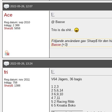
2022-05-26, 12:07
Ace
@ Basse
Reg.datum: sep 2010
Inlägg: 2 388
Sharp$
: 5858
Trio is da shit..
Följande användare gav Sharp$ för den hä
Basse
(+3)
2022-05-26, 13:24
fri
V64 Jägers, 36 bagis
Reg.datum: nov 2011
Inlägg: 758
Sharp$
: 1388
1 2,3
2 5,6,14
3 6,9,10
4 7,11
5 2 Racing Ribb
6 5 Kroatia Boko
__________________