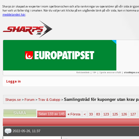
Sharps är skapad av experter inom spelbranschen och alla rankningar av operatörer på vår sida är gjor
har valt ut faller dig i smaken. När du väljer att klicka på en utgående länk på vår sida, kan vi komma 
meddelandet här
.
Reklamlänk | 18+ | Spela ansvarsfullt |
stodlinjen.se
Logga in
Samlingstråd för kuponger utan krav p
Sharps.se
>
Forum
>
Trav & Galopp
>
Sidan 133 av 145
«
Första
<
33
83
123
125
126
127
2022-05-26, 11:37