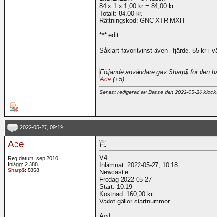
84 x 1 x 1,00 kr = 84,00 kr.
Totalt: 84,00 kr.
Rättningskod: GNC XTR MXH
*** edit
Såklart favoritvinst även i fjärde. 55 kr i 
Följande användare gav Sharp$ för den hä
Ace
(+5)
Senast redigerad av Basse den 2022-05-26 kloc
2022-05-27, 09:19
Ace
V4
Reg.datum: sep 2010
Inlägg: 2 388
Inlämnat: 2022-05-27, 10:18
Sharp$
: 5858
Newcastle
Fredag 2022-05-27
Start: 10:19
Kostnad: 160,00 kr
Vadet gäller startnummer
Avd