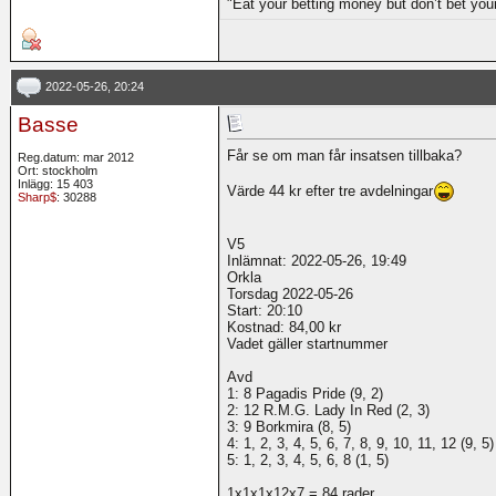
"Eat your betting money but don’t bet you
2022-05-26, 20:24
Basse
Får se om man får insatsen tillbaka?
Reg.datum: mar 2012
Ort: stockholm
Inlägg: 15 403
Värde 44 kr efter tre avdelningar
Sharp$
: 30288
V5
Inlämnat: 2022-05-26, 19:49
Orkla
Torsdag 2022-05-26
Start: 20:10
Kostnad: 84,00 kr
Vadet gäller startnummer
Avd
1: 8 Pagadis Pride (9, 2)
2: 12 R.M.G. Lady In Red (2, 3)
3: 9 Borkmira (8, 5)
4: 1, 2, 3, 4, 5, 6, 7, 8, 9, 10, 11, 12 (9, 5)
5: 1, 2, 3, 4, 5, 6, 8 (1, 5)
1x1x1x12x7 = 84 rader.