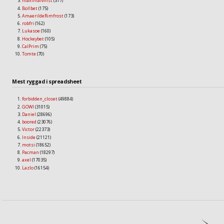
maximalvinst
(377)
Bollbet
(175)
AmaerildeRimfrost
(173)
robfri
(162)
Lukasoe
(160)
Hockeybet
(105)
CalPrim
(75)
Tomte
(70)
Mest ryggad i spreadsheet
forbidden_closet
(49884)
GOWI
(31015)
Daniel
(28696)
boored
(23076)
Victor
(22373)
Inside
(21121)
motsi
(18652)
Pacman
(18297)
axel
(17035)
Lazlo
(16154)