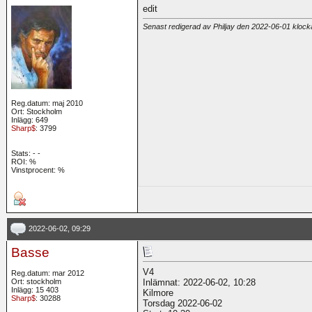
edit
Senast redigerad av Philjay den 2022-06-01 kloc
Reg.datum: maj 2010
Ort: Stockholm
Inlägg: 649
Sharp$
: 3799
Stats:
-
-
ROI:
%
Vinstprocent: %
2022-06-02, 09:29
Basse
V4
Reg.datum: mar 2012
Ort: stockholm
Inlämnat: 2022-06-02, 10:28
Inlägg: 15 403
Kilmore
Sharp$
: 30288
Torsdag 2022-06-02