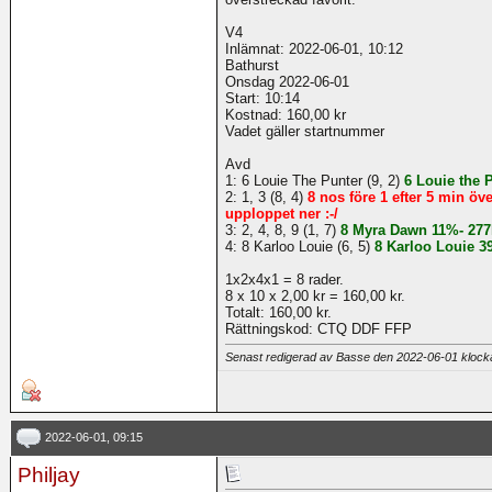
V4
Inlämnat: 2022-06-01, 10:12
Bathurst
Onsdag 2022-06-01
Start: 10:14
Kostnad: 160,00 kr
Vadet gäller startnummer
Avd
1: 6 Louie The Punter (9, 2)
6 Louie the 
2: 1, 3 (8, 4)
8 nos före 1 efter 5 min ö
upploppet ner :-/
3: 2, 4, 8, 9 (1, 7)
8 Myra Dawn 11%- 277
4: 8 Karloo Louie (6, 5)
8 Karloo Louie 3
1x2x4x1 = 8 rader.
8 x 10 x 2,00 kr = 160,00 kr.
Totalt: 160,00 kr.
Rättningskod: CTQ DDF FFP
Senast redigerad av Basse den 2022-06-01 kloc
2022-06-01, 09:15
Philjay