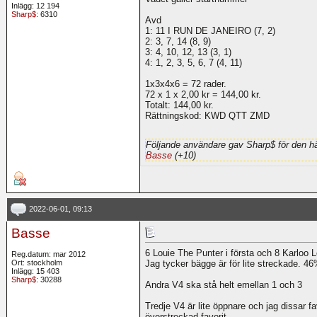
Inlägg: 12 194
Sharp$
: 6310
Avd
1: 11 I RUN DE JANEIRO (7, 2)
2: 3, 7, 14 (8, 9)
3: 4, 10, 12, 13 (3, 1)
4: 1, 2, 3, 5, 6, 7 (4, 11)
1x3x4x6 = 72 rader.
72 x 1 x 2,00 kr = 144,00 kr.
Totalt: 144,00 kr.
Rättningskod: KWD QTT ZMD
Följande användare gav Sharp$ för den hä
Basse
(+10)
2022-06-01, 09:13
Basse
6 Louie The Punter i första och 8 Karloo Lo
Reg.datum: mar 2012
Ort: stockholm
Jag tycker bägge är för lite streckade. 
Inlägg: 15 403
Sharp$
: 30288
Andra V4 ska stå helt emellan 1 och 3
Tredje V4 är lite öppnare och jag dissar f
överstreckad favorit.