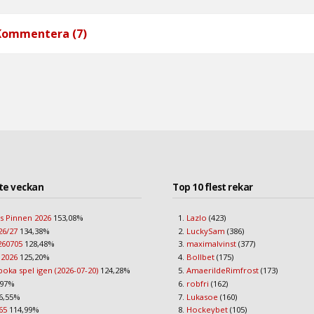
Kommentera (7)
te veckan
Top 10 flest rekar
s Pinnen 2026
153,08%
Lazlo
(423)
26/27
134,38%
LuckySam
(386)
260705
128,48%
maximalvinst
(377)
 2026
125,20%
Bollbet
(175)
boka spel igen (2026-07-20)
124,28%
AmaerildeRimfrost
(173)
,97%
robfri
(162)
6,55%
Lukasoe
(160)
65
114,99%
Hockeybet
(105)