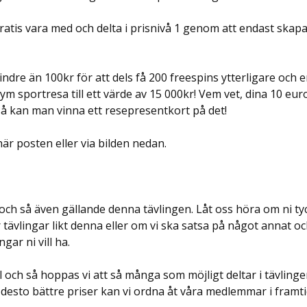
 gratis vara med och delta i prisnivå 1 genom att endast skapa
indre än 100kr för att dels få 200 freespins ytterligare och 
 sportresa till ett värde av 15 000kr! Vem vet, dina 10 eur
så kan man vinna ett resepresentkort på det!
här posten eller via bilden nedan.
k och så även gällande denna tävlingen. Låt oss höra om ni ty
er tävlingar likt denna eller om vi ska satsa på något annat o
gar ni vill ha.
l och så hoppas vi att så många som möjligt deltar i tävling
ar desto bättre priser kan vi ordna åt våra medlemmar i framt