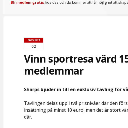
Bli medlem gratis
hos oss och du kommer att få möjlighet att skapa 
NOV 2017
02
Vinn sportresa värd 15
medlemmar
Sharps bjuder in till en exklusiv tävling f
Tävlingen delas upp i två prisnivåer där den först
insättning på minst 10 euro, men det är stort vä
där.