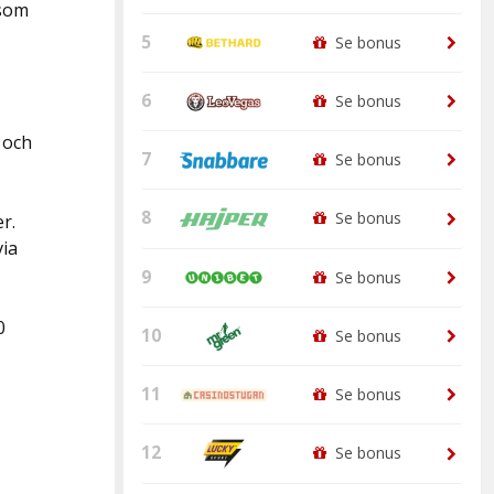
 som
5
Se bonus
6
Se bonus
 och
7
Se bonus
8
Se bonus
r.
via
9
Se bonus
0
10
Se bonus
11
Se bonus
12
Se bonus