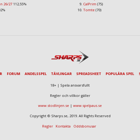
an 26/27
112,55%
CalPrim
(75)
92%
Tomte
(70)
AR
FORUM
ANDELSSPEL
TÄVLINGAR
SPREADSHEET
POPULÄRA SPEL
18+ | Spela ansvarsfullt
Regler och villkor gäller
www.stodlinjen.se
|
www.spelpaus.se
Copyright © Sharps.se, 2019. All Rights Reserved
Regler
Kontakta
Oddsbonusar