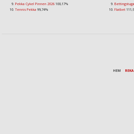
Pekka Cykel Pinnen 2026
100,17%
Bettingstug
Tennis Pekka
99,74%
Flatbet
111,
HEM
REK