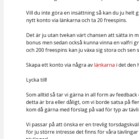
Vill du inte göra en insättning så kan du ju helt
nytt konto via länkarna och ta 20 freespins.
Det är ju utan tvekan värt chansen att sätta in m
bonus men sedan också kunna vinna en valfri grym
och 200 freespins kan ju växa sig stora och sen 
Skapa ett konto via några av
länkarna
i det den 
Lycka till!
Som alltid så tar vi gärna in all form av feedbac
detta är bra eller dåligt, om vi borde satsa på fl
kom då gärna med förslag på vad för typ av tävlin
Vi passar på att önska er en trevlig torsdagskväl
för ju större intresse det finns för våra tävling