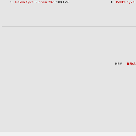
Pekka Cykel Pinnen 2026
100,17%
Pekka Cykel
HEM
REK