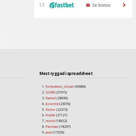
13
Se bonus
Mest ryggad i spreadsheet
forbidden_closet
(49884)
GOWI
(31015)
Daniel
(28696)
boored
(23076)
Victor
(22373)
Inside
(21121)
motsi
(18652)
Pacman
(18297)
axel
(17035)