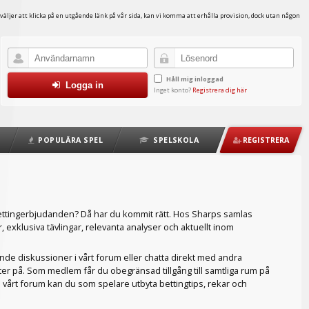
väljer att klicka på en utgående länk på vår sida, kan vi komma att erhålla provision, dock utan någon
Håll mig inloggad
Logga in
Inget konto?
Registrera dig här
POPULÄRA SPEL
SPELSKOLA
REGISTRERA
bettingerbjudanden? Då har du kommit rätt. Hos Sharps samlas
, exklusiva tävlingar, relevanta analyser och aktuellt inom
ende diskussioner i vårt forum eller chatta direkt med andra
ter på. Som medlem får du obegränsad tillgång till samtliga rum på
 vårt forum kan du som spelare utbyta bettingtips, rekar och