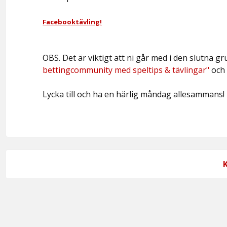
Facebooktävling!
OBS. Det är viktigt att ni går med i den slutna 
bettingcommunity med speltips & tävlingar"
och 
Lycka till och ha en härlig måndag allesammans!