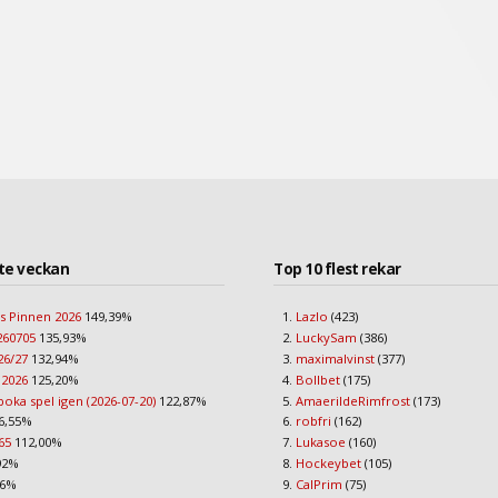
te veckan
Top 10 flest rekar
s Pinnen 2026
149,39%
Lazlo
(423)
260705
135,93%
LuckySam
(386)
26/27
132,94%
maximalvinst
(377)
 2026
125,20%
Bollbet
(175)
boka spel igen (2026-07-20)
122,87%
AmaerildeRimfrost
(173)
6,55%
robfri
(162)
65
112,00%
Lukasoe
(160)
92%
Hockeybet
(105)
96%
CalPrim
(75)