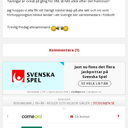
Tävlingar är också på gång för VM, så håll utkik efter det framöver!
Jag hoppas vi alla får ett härligt mästerskap på alla sätt och vis som
förhoppningsvis tillslut landar i att Sverige blir världsmästare i fotboll!
Trevlig fredag allesammans!
Kommentera (1)
Just nu finns det flera
jackpottar på
Svenska Spel
SE HELA LISTAN
Reklamlänk | 18+ | Spela ansvarsfullt |
stodlinjen.se
|
Spelpaus.se
BONUSAR
REKLAMLÄNK | 18+ ÅR - REGLER OCH VILLKOR GÄLLER |
STÖDLINJEN.SE
1
Se bonus