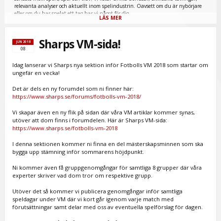
relevanta analyser och aktuellt inom spelindustrin. Oavsett om du är nybörjare
eller om du har spelat ett tag har vi något för dig.
LÄS MER
Varför inte skapa ett spreadsheet? Analysera och utveckla ditt spelande genom
att bokföra och samla alla dina spel på ett ställe. Ta del av pågående
diskussioner i vårt forum eller chatta direkt med andra medlemmar. Vi erbjuder
Sharps VM-sida!
JUN 2018
dessutom en spelskola för nya spelare eftersom vi anser att betting är något du
08
kan bli bättre på ju mer kunskap du sitter på. Som medlem får du obegränsad
tillgång till samtliga rum på vårt forum. Bland underkategorierna finner du
Idag lanserar vi Sharps nya sektion inför Fotbolls VM 2018 som startar om
bland annat fantasy sports, e-sport och service plays, men även våra senaste
ungefär en vecka!
rekar och nyheter. I vårt forum kan du som spelare utbyta bettingtips, rekar och
information och diskutera allt inom spel på nätet. Ta del av andras oddstips eller
Det är dels en ny forumdel som ni finner här:
dela med dig av dina egna.
https://www.sharps.se/forums/fotbolls-vm-2018/
Bli medlem gratis
hos oss och du kommer att få möjlighet att skapa trådar,
skriva inlägg, ta del av spel från "procappers" och mycket annat.
Vi skapar även en ny flik på sidan där våra VM artiklar kommer synas,
utöver att dom finns i forumdelen. Här är Sharps VM-sida:
https://www.sharps.se/fotbolls-vm-2018
I denna sektionen kommer ni finna en del mästerskapsminnen som ska
bygga upp stämning inför sommarens höjdpunkt.
Ni kommer även få gruppgenomgångar för samtliga 8 grupper där våra
experter skriver vad dom tror om respektive grupp.
Utöver det så kommer vi publicera genomgångar inför samtliga
speldagar under VM där vi kort går igenom varje match med
förutsättningar samt delar med oss av eventuella spelförslag för dagen.