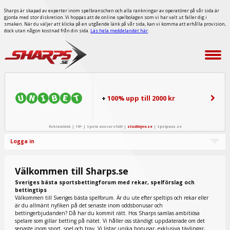
Sharps är skapad av experter inom spelbranschen och alla rankningar av operatörer på vår sida är
gjorda med stor diskretion. Vi hoppas att de online spelbolagen som vi har valt ut faller dig i
smaken. När du väljer att klicka på en utgående länk på vår sida, kan vi komma att erhålla provision,
dock utan någon kostnad från din sida.
Läs hela meddelandet här
.
+
100% upp till 2000 kr
Reklamlänk | 18+ | Spela ansvarsfullt |
stodlinjen.se
|
Spelpaus.se
Logga in
Välkommen till Sharps.se
Sveriges bästa sportsbettingforum med rekar, spelförslag och
bettingtips
Välkommen till Sveriges bästa spelforum. Är du ute efter speltips och rekar eller
är du allmänt nyfiken på det senaste inom oddsbonusar och
bettingerbjudanden? Då har du kommit rätt. Hos Sharps samlas ambitiösa
spelare som gillar betting på nätet. Vi håller oss ständigt uppdaterade om det
senaste inom sport, spel och trav. Vi listar unika bonusar, exklusiva tävlingar,