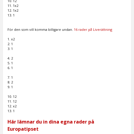
10. 12
11. 1x2
12. 1x2
13. 1
För den som vill komma billigare undan.
16 rader på Liverättning
1. x2
2. 1
3. 1
4. 2
5. 1
6. 1
7. 1
8. 2
9. 1
10. 12
11. 12
12. x2
13. 1
Här lämnar du in dina egna rader på
Europatipset