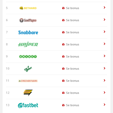
5
Se bonus
6
Se bonus
7
Se bonus
8
Se bonus
9
Se bonus
10
Se bonus
11
Se bonus
12
Se bonus
13
Se bonus