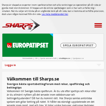
Sharps är skapad av experter inom spelbranschen och alla rankningar av operatörer på vår sida är
gjorda med stor diskretion. Vi hoppas att de online spelbolagen som vi har valt ut faller dig i
smaken. När du väljer att klicka på en utgående länk på vår sida, kan vi komma att erhålla provision,
dock utan någon kostnad från din sida.
Läs hela meddelandet här
.
SPELA EUROPATIPSET
Reklamlänk | 18+ | Spela ansvarsfullt |
stodlinjen.se
|
Spelpaus.se
Logga in
Välkommen till Sharps.se
Sveriges bästa sportsbettingforum med rekar, spelförslag och
bettingtips
Välkommen till Sveriges bästa spelforum. Är du ute efter speltips och rekar eller
är du allmänt nyfiken på det senaste inom oddsbonusar och
bettingerbjudanden? Då har du kommit rätt. Hos Sharps samlas ambitiösa
spelare som gillar betting på nätet. Vi håller oss ständigt uppdaterade om det
senaste inom sport, spel och trav. Vi listar unika bonusar, exklusiva tävlingar,