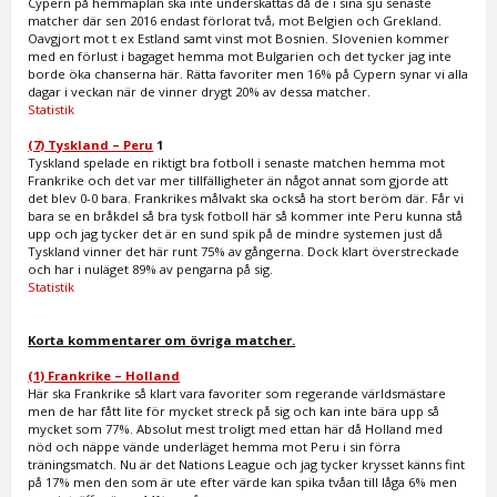
Cypern på hemmaplan ska inte underskattas då de i sina sju senaste
matcher där sen 2016 endast förlorat två, mot Belgien och Grekland.
Oavgjort mot t ex Estland samt vinst mot Bosnien. Slovenien kommer
med en förlust i bagaget hemma mot Bulgarien och det tycker jag inte
borde öka chanserna här. Rätta favoriter men 16% på Cypern synar vi alla
dagar i veckan när de vinner drygt 20% av dessa matcher.
Statistik
(7) Tyskland – Peru
1
Tyskland spelade en riktigt bra fotboll i senaste matchen hemma mot
Frankrike och det var mer tillfälligheter än något annat som gjorde att
det blev 0-0 bara. Frankrikes målvakt ska också ha stort beröm där. Får vi
bara se en bråkdel så bra tysk fotboll här så kommer inte Peru kunna stå
upp och jag tycker det är en sund spik på de mindre systemen just då
Tyskland vinner det här runt 75% av gångerna. Dock klart överstreckade
och har i nuläget 89% av pengarna på sig.
Statistik
Korta kommentarer om övriga matcher.
(1) Frankrike – Holland
Här ska Frankrike så klart vara favoriter som regerande världsmästare
men de har fått lite för mycket streck på sig och kan inte bära upp så
mycket som 77%. Absolut mest troligt med ettan här då Holland med
nöd och näppe vände underläget hemma mot Peru i sin förra
träningsmatch. Nu är det Nations League och jag tycker krysset känns fint
på 17% men den som är ute efter värde kan spika tvåan till låga 6% men