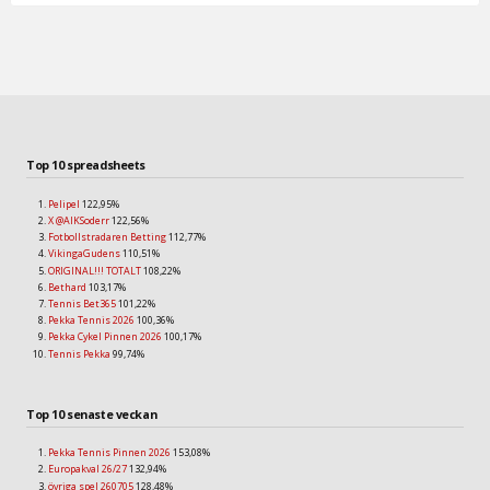
Top 10 spreadsheets
Pelipel
122,95%
X @AIKSoderr
122,56%
Fotbollstradaren Betting
112,77%
VikingaGudens
110,51%
ORIGINAL!!! TOTALT
108,22%
Bethard
103,17%
Tennis Bet365
101,22%
Pekka Tennis 2026
100,36%
Pekka Cykel Pinnen 2026
100,17%
Tennis Pekka
99,74%
Top 10 senaste veckan
Pekka Tennis Pinnen 2026
153,08%
Europakval 26/27
132,94%
övriga spel 260705
128,48%