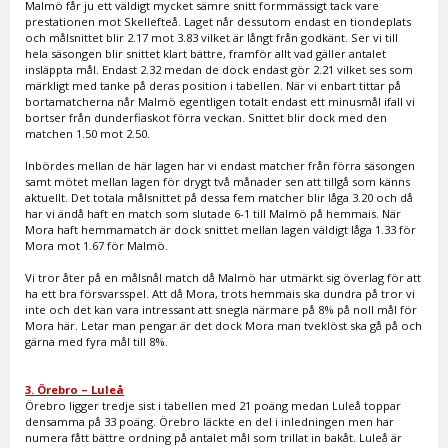
Malmö får ju ett väldigt mycket sämre snitt formmässigt tack vare
prestationen mot Skellefteå. Laget når dessutom endast en tiondeplats
och målsnittet blir 2.17 mot 3.83 vilket är långt från godkänt. Ser vi till
hela säsongen blir snittet klart bättre, framför allt vad gäller antalet
insläppta mål. Endast 2.32 medan de dock endast gör 2.21 vilket ses som
märkligt med tanke på deras position i tabellen. När vi enbart tittar på
bortamatcherna når Malmö egentligen totalt endast ett minusmål ifall vi
bortser från dunderfiaskot förra veckan. Snittet blir dock med den
matchen 1.50 mot 2.50.
Inbördes mellan de här lagen har vi endast matcher från förra säsongen
samt mötet mellan lagen för drygt två månader sen att tillgå som känns
aktuellt. Det totala målsnittet på dessa fem matcher blir låga 3.20 och då
har vi ändå haft en match som slutade 6-1 till Malmö på hemmais. När
Mora haft hemmamatch är dock snittet mellan lagen väldigt låga 1.33 för
Mora mot 1.67 för Malmö.
Vi tror åter på en målsnål match då Malmö har utmärkt sig överlag för att
ha ett bra försvarsspel. Att då Mora, trots hemmais ska dundra på tror vi
inte och det kan vara intressant att snegla närmare på 8% på noll mål för
Mora här. Letar man pengar är det dock Mora man tveklöst ska gå på och
gärna med fyra mål till 8%.
3. Örebro – Luleå
Örebro ligger tredje sist i tabellen med 21 poäng medan Luleå toppar
densamma på 33 poäng. Örebro läckte en del i inledningen men har
numera fått bättre ordning på antalet mål som trillat in bakåt. Luleå är