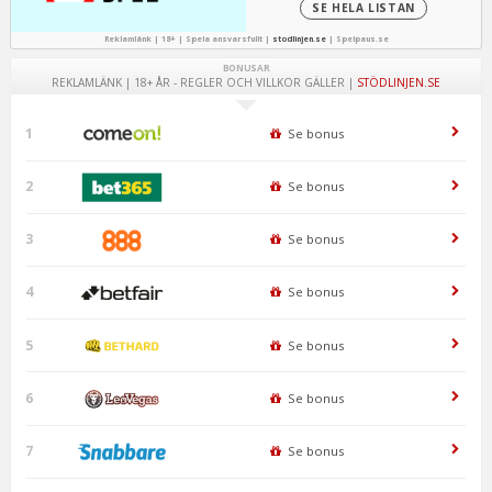
SE HELA LISTAN
Reklamlänk | 18+ | Spela ansvarsfullt |
stodlinjen.se
|
Spelpaus.se
BONUSAR
REKLAMLÄNK | 18+ ÅR - REGLER OCH VILLKOR GÄLLER |
STÖDLINJEN.SE
1
Se bonus
2
Se bonus
3
Se bonus
4
Se bonus
5
Se bonus
6
Se bonus
7
Se bonus