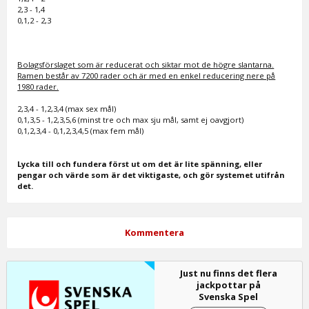
2,3 - 1,4
0,1,2 - 2,3
Bolagsförslaget som är reducerat och siktar mot de högre slantarna.
Ramen består av 7200 rader och är med en enkel reducering nere på
1980 rader.
2,3,4 - 1,2,3,4 (max sex mål)
0,1,3,5 - 1,2,3,5,6 (minst tre och max sju mål, samt ej oavgjort)
0,1,2,3,4 - 0,1,2,3,4,5 (max fem mål)
Lycka till och fundera först ut om det är lite spänning, eller
pengar och värde som är det viktigaste, och gör systemet utifrån
det.
Kommentera
Just nu finns det flera
jackpottar på
Svenska Spel