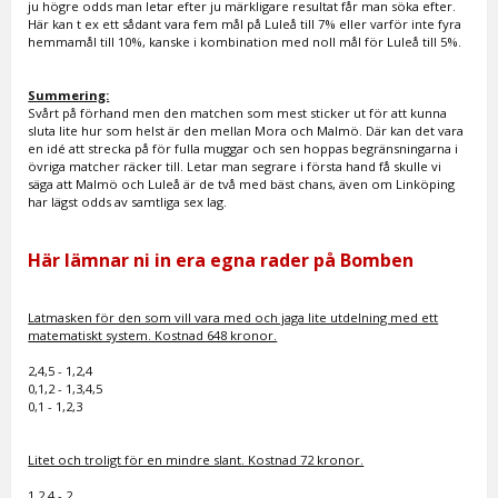
ju högre odds man letar efter ju märkligare resultat får man söka efter.
Här kan t ex ett sådant vara fem mål på Luleå till 7% eller varför inte fyra
hemmamål till 10%, kanske i kombination med noll mål för Luleå till 5%.
Summering:
Svårt på förhand men den matchen som mest sticker ut för att kunna
sluta lite hur som helst är den mellan Mora och Malmö. Där kan det vara
en idé att strecka på för fulla muggar och sen hoppas begränsningarna i
övriga matcher räcker till. Letar man segrare i första hand få skulle vi
säga att Malmö och Luleå är de två med bäst chans, även om Linköping
har lägst odds av samtliga sex lag.
Här lämnar ni in era egna rader på Bomben
Latmasken för den som vill vara med och jaga lite utdelning med ett
matematiskt system. Kostnad 648 kronor.
2,4,5 - 1,2,4
0,1,2 - 1,3,4,5
0,1 - 1,2,3
Litet och troligt för en mindre slant. Kostnad 72 kronor.
1,2,4 - 2