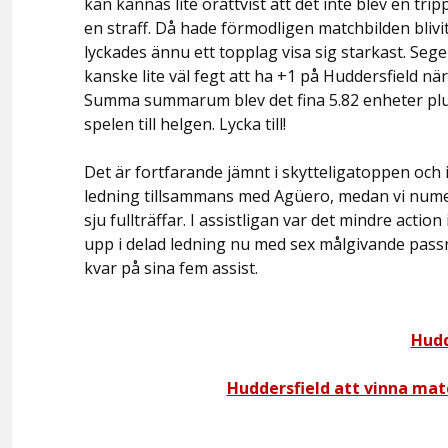
kan kännas lite orättvist att det inte blev en tri
en straff. Då hade förmodligen matchbilden blivi
lyckades ännu ett topplag visa sig starkast. Segern
kanske lite väl fegt att ha +1 på Huddersfield n
Summa summarum blev det fina 5.82 enheter plus.
spelen till helgen. Lycka till!
Det är fortfarande jämnt i skytteligatoppen oc
ledning tillsammans med Agüero, medan vi nume
sju fullträffar. I assistligan var det mindre acti
upp i delad ledning nu med sex målgivande pas
kvar på sina fem assist.
Hudd
Huddersfield att vinna matc