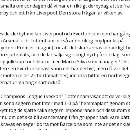
dsmälta om söndagen då vi har en riktigt derbydag att se fr
by och ett från Liverpool. Den stora frågan är vilken av
rseyside-derbyt mellan Liverpool och Everton som den här gå
an Arsenal och Tottenham också är en riktig höjdpunkt på
ycken i Premier League) för att det ska kännas tillräckligt he
in sjätteplats, och de lär sälja sig riktigt dyrt på söndag, so
idig julklapp för lillebror med Marco Silva som manager? Det
öten sen Everton senast vann det här derbyt, men då var det
42 möten (eller 22 bortamatcher) innan vi hittar en bortaseg
ernaturliga ting snart också.
 Champions League i veckan? Tottenham visar att de verkli
 den sena segern mot Inter med 1-0 på ”hemmaplan” genom et
ytt tog de sjätte raka segern. Imponerande och dessutom s
er nu om det ska bli avancemang från gruppen tack vare bätt
krävas en seger borta mot Barcelona som inte är det enklas