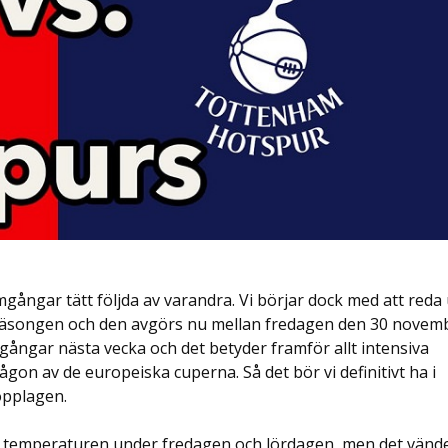
gångar tätt följda av varandra. Vi börjar dock med att reda 
säsongen och den avgörs nu mellan fredagen den 30 novem
ångar nästa vecka och det betyder framför allt intensiva
on av de europeiska cuperna. Så det bör vi definitivt ha i
opplagen.
ter temperaturen under fredagen och lördagen, men det vänd