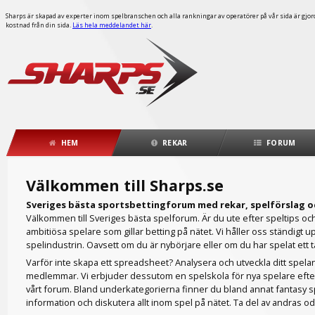
Sharps är skapad av experter inom spelbranschen och alla rankningar av operatörer på vår sida är gjorda
kostnad från din sida.
Läs hela meddelandet här
.
HEM
REKAR
FORUM
Välkommen till Sharps.se
Sveriges bästa sportsbettingforum med rekar, spelförslag o
Välkommen till Sveriges bästa spelforum. Är du ute efter speltips o
ambitiösa spelare som gillar betting på nätet. Vi håller oss ständigt 
spelindustrin. Oavsett om du är nybörjare eller om du har spelat ett ta
Varför inte skapa ett spreadsheet? Analysera och utveckla ditt spelan
medlemmar. Vi erbjuder dessutom en spelskola för nya spelare efterso
vårt forum. Bland underkategorierna finner du bland annat fantasy sp
information och diskutera allt inom spel på nätet. Ta del av andras od