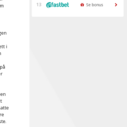
13
Se bonus
am
ngen
tt i
m
 på
er
gen
t
atte
re
te.