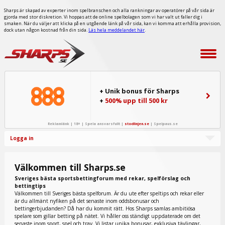
Sharps är skapad av experter inom spelbranschen och alla rankningar av operatörer på vår sida är
gjorda med stor diskretion. Vi hoppas att de online spelbolagen som vi har valt ut faller dig i
smaken. När du väljer att klicka på en utgående länk på vår sida, kan vi komma att erhålla provision,
dock utan någon kostnad från din sida.
Läs hela meddelandet här
.
+ Unik bonus för Sharps
+
500% upp till 500 kr
Reklamlänk | 18+ | Spela ansvarsfullt |
stodlinjen.se
|
Spelpaus.se
Logga in
Välkommen till Sharps.se
Sveriges bästa sportsbettingforum med rekar, spelförslag och
bettingtips
Välkommen till Sveriges bästa spelforum. Är du ute efter speltips och rekar eller
är du allmänt nyfiken på det senaste inom oddsbonusar och
bettingerbjudanden? Då har du kommit rätt. Hos Sharps samlas ambitiösa
spelare som gillar betting på nätet. Vi håller oss ständigt uppdaterade om det
senaste inom sport, spel och trav. Vi listar unika bonusar, exklusiva tävlingar,