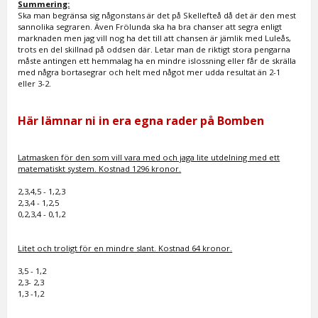
Summering:
Ska man begränsa sig någonstans är det på Skellefteå då det är den mest
sannolika segraren. Även Frölunda ska ha bra chanser att segra enligt
marknaden men jag vill nog ha det till att chansen är jämlik med Luleås,
trots en del skillnad på oddsen där. Letar man de riktigt stora pengarna
måste antingen ett hemmalag ha en mindre islossning eller får de skrälla
med några bortasegrar och helt med något mer udda resultat än 2-1
eller 3-2.
Här lämnar ni in era egna rader på Bomben
Latmasken för den som vill vara med och jaga lite utdelning med ett
matematiskt system. Kostnad 1296 kronor.
2,3,4,5 - 1,2,3
2,3,4 - 1,2,5
0,2,3,4 - 0,1,2
Litet och troligt för en mindre slant. Kostnad 64 kronor.
3,5 - 1,2
2,3- 2,3
1,3 -1,2