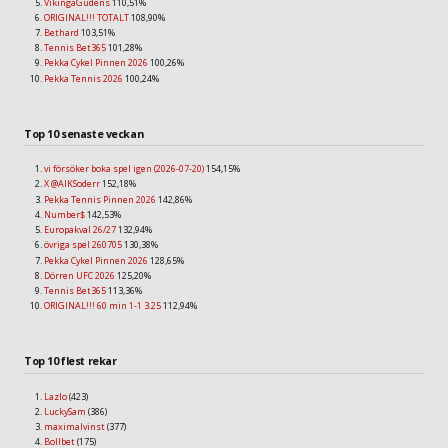
VikingaGudens
110,51%
ORIGINAL!!! TOTALT
108,90%
Bethard
103,51%
Tennis Bet365
101,28%
Pekka Cykel Pinnen 2026
100,26%
Pekka Tennis 2026
100,24%
Top 10 senaste veckan
vi försöker boka spel igen (2026-07-20)
154,15%
X @AIKSoderr
152,18%
Pekka Tennis Pinnen 2026
142,86%
Number$
142,53%
Europakval 26/27
132,94%
övriga spel 260705
130,38%
Pekka Cykel Pinnen 2026
128,65%
Dörren UFC 2026
125,20%
Tennis Bet365
113,36%
ORIGINAL!!! 60 min 1-1 3.25
112,94%
Top 10 flest rekar
Lazlo
(423)
LuckySam
(386)
maximalvinst
(377)
Bollbet
(175)