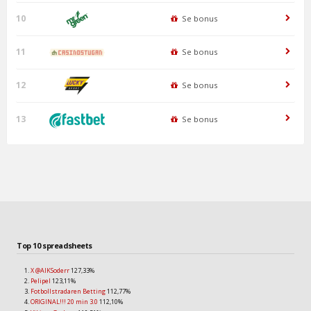
10
Se bonus
11
Se bonus
12
Se bonus
13
Se bonus
Top 10 spreadsheets
X @AIKSoderr
127,33%
Pelipel
123,11%
Fotbollstradaren Betting
112,77%
ORIGINAL!!! 20 min 3.0
112,10%