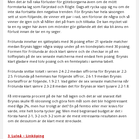
Men det är två raka förluster för göteborgarna även om de mött
formstarka lag som Färjestad och Rögle. Dags att rycka upp sig nu om de
inte ska fortsätta den negativa trenden. För Brynäs har hela säsongen
sett ut som följande, de vinner ett par i rad, sen förlorar de några och så
vinner de igen och så håller det på fram och tillbaka. De kan mycket väl
ta en ny seger här även om mönster gör gällande att det ska bli ännu en
förlust innan de tar en ny seger.
Frölunda innehar en sjätteplats med 36 poäng efter 21 spelade matcher
medan Brynäs ligger några snäpp under på en tiondeplats med 30 poäng.
Formen för Frölunda är dock klart sämre och de checkar in på en
tolfteplats på de sex senaste matcherna med endast fem poäng. Brynäs
klart gladare med tolv poäng och en femteplats i samma tabell.
Frölunda snittar totalt i serien 2.4-2.2 medan siffrorna för Brynäs är 2.2-
2.5. Frölunda på hemmais har följande siffror, 2.6-1.9 medan Brynäs
bortasiffror är följande, 1.9-2.1. Vad gäller de sex senaste matcherna når
Frölunda klart sämre 2.3-2.8 medan det för Brynäs är klart ljusare 2.2-1.8.
Få intressanta procent på de här två lagen och det är väl snarast ifall
Brynäs skulle få islossning och göra fem mål som det blir högintressant
med låga 2%, men hur troligt är det? En på femtio eller mer krävs för
värde, inte helt borta tycker jag. Men med begränsad budget är det i
första hand 2-1, 3-2 och 3-2 som är de mest intressanta resultaten även
om de dessutom är de klart mest streckade.
3. Luleå – Linköping