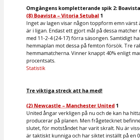
Omgångens kompletterande spik 2: Boavista 
(8) Boavista – Vitoria Setubal
1
Inget av lagen visar någon toppform emn värst är
är i ligan. Endast ett gjort mål på dessa matcher
med 11-2-4 (24-17) förra säsongen. Samtidigt har
hemmaplan mot dessa på femton försök. Tre raka
hemmamatcherna. Vinner knappt 40% enligt markn
procentsats.
Statistik
Tre viktiga streck att ha med!
(2) Newcastle – Manchester United
1
United ångar verkligen på nu och de kan ha hitt
producerar på planen. Men frågetecknet befinner s
slutet, för motståndet har varit skralt. Nu är vi
är taktiskt kunniga och har siktet inställt på e