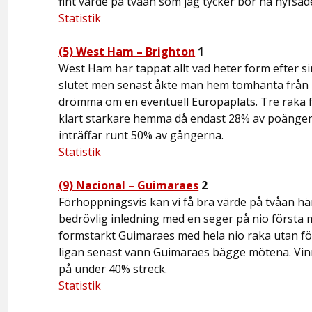
fint värde på tvåan som jag tycker bör ha hyfs
Statistik
(5) West Ham – Brighton
1
West Ham har tappat allt vad heter form efter sina
slutet men senast åkte man hem tomhänta från 
drömma om en eventuell Europaplats. Tre raka f
klart starkare hemma då endast 28% av poängen 
inträffar runt 50% av gångerna.
Statistik
(9) Nacional – Guimaraes
2
Förhoppningsvis kan vi få bra värde på tvåan h
bedrövlig inledning med en seger på nio första 
formstarkt Guimaraes med hela nio raka utan för
ligan senast vann Guimaraes bägge mötena. Vinn
på under 40% streck.
Statistik