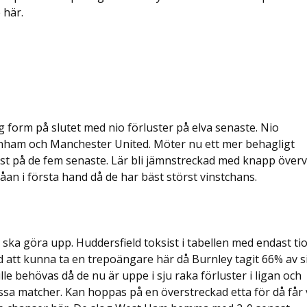
 här.
 form på slutet med nio förluster på elva senaste. Nio
enham och Manchester United. Möter nu ett mer behagligt
t på de fem senaste. Lär bli jämnstreckad med knapp överv
an i första hand då de har bäst störst vinstchans.
 ska göra upp. Huddersfield toksist i tabellen med endast ti
d att kunna ta en trepoängare här då Burnley tagit 66% av s
 behövas då de nu är uppe i sju raka förluster i ligan och
sa matcher. Kan hoppas på en överstreckad etta för då får 