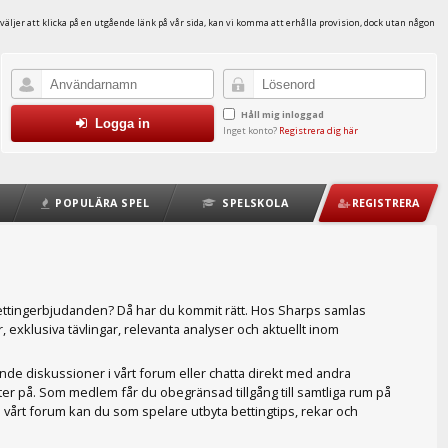
väljer att klicka på en utgående länk på vår sida, kan vi komma att erhålla provision, dock utan någon
Håll mig inloggad
Logga in
Inget konto?
Registrera dig här
POPULÄRA SPEL
SPELSKOLA
REGISTRERA
bettingerbjudanden? Då har du kommit rätt. Hos Sharps samlas
, exklusiva tävlingar, relevanta analyser och aktuellt inom
ende diskussioner i vårt forum eller chatta direkt med andra
ter på. Som medlem får du obegränsad tillgång till samtliga rum på
 vårt forum kan du som spelare utbyta bettingtips, rekar och