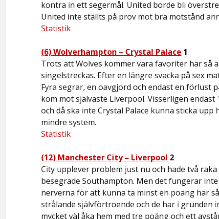
kontra in ett segermål. United borde bli överstre
United inte ställts på prov mot bra motstånd än
Statistik
(6) Wolverhampton – Crystal Palace
1
Trots att Wolves kommer vara favoriter här så är 
singelstreckas. Efter en längre svacka på sex mat
Fyra segrar, en oavgjord och endast en förlust 
kom mot självaste Liverpool. Visserligen enda
och då ska inte Crystal Palace kunna sticka upp 
mindre system.
Statistik
(12) Manchester City – Liverpool
2
City upplever problem just nu och hade två raka
besegrade Southampton. Men det fungerar inte fu
nerverna för att kunna ta minst en poäng här så 
strålande självförtroende och de har i grunden in
mycket väl åka hem med tre poäng och ett avstån