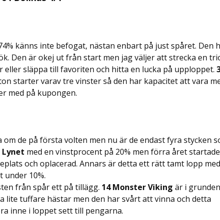
% känns inte befogat, nästan enbart på just spåret. Den 
ök. Den är okej ut från start men jag väljer att strecka en tri
ller släppa till favoriten och hitta en lucka på upploppet.
arton starter varav tre vinster så den har kapacitet att vara m
er med på kupongen.
la om de på första volten men nu är de endast fyra stycken 
u Lynet
med en vinstprocent på 20% men förra året startad
eplats och oplacerad. Annars är detta ett rätt tamt lopp me
t under 10%.
en från spår ett på tillägg.
14 Monster Viking
är i grunde
a lite tuffare hästar men den har svårt att vinna och detta
a inne i loppet sett till pengarna.