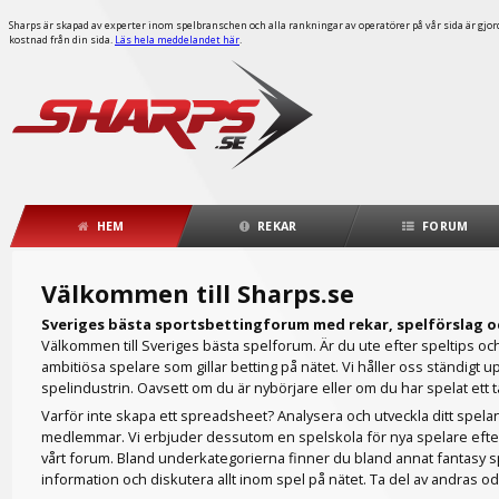
Sharps är skapad av experter inom spelbranschen och alla rankningar av operatörer på vår sida är gjorda
kostnad från din sida.
Läs hela meddelandet här
.
HEM
REKAR
FORUM
Välkommen till Sharps.se
Sveriges bästa sportsbettingforum med rekar, spelförslag o
Välkommen till Sveriges bästa spelforum. Är du ute efter speltips o
ambitiösa spelare som gillar betting på nätet. Vi håller oss ständigt 
spelindustrin. Oavsett om du är nybörjare eller om du har spelat ett ta
Varför inte skapa ett spreadsheet? Analysera och utveckla ditt spelan
medlemmar. Vi erbjuder dessutom en spelskola för nya spelare efterso
vårt forum. Bland underkategorierna finner du bland annat fantasy sp
information och diskutera allt inom spel på nätet. Ta del av andras od