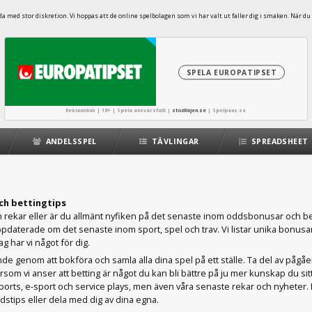
 med stor diskretion. Vi hoppas att de online spelbolagen som vi har valt ut faller dig i smaken. När du 
SPELA EUROPATIPSET
Reklamlänk | 18+ | Spela ansvarsfullt |
stodlinjen.se
|
Spelpaus.se
ANDELSSPEL
TÄVLINGAR
SPREADSHEET
ch bettingtips
ch rekar eller är du allmänt nyfiken på det senaste inom oddsbonusar och 
uppdaterade om det senaste inom sport, spel och trav. Vi listar unika bonusar
g har vi något för dig.
de genom att bokföra och samla alla dina spel på ett ställe. Ta del av pågå
m vi anser att betting är något du kan bli bättre på ju mer kunskap du sit
orts, e-sport och service plays, men även våra senaste rekar och nyheter. I
dstips eller dela med dig av dina egna.