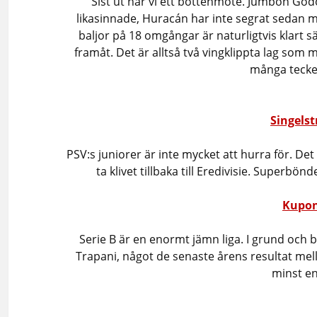
Sist ut har vi ett bottenmöte. Jumbon God
likasinnade, Huracán har inte segrat sedan m
baljor på 18 omgångar är naturligtvis klart s
framåt. Det är alltså två vingklippta lag som 
många tecke
Singelst
PSV:s juniorer är inte mycket att hurra för. D
ta klivet tillbaka till Eredivisie. Superb
Kupon
Serie B är en enormt jämn liga. I grund och b
Trapani, något de senaste årens resultat mellan
minst en