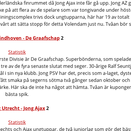
derländska finrummet då Jong Ajax inte får gå upp. Jong AZ 
anke på att flera av de spelare som var tongivande under hös
ainingscomplex trivs dock ungtupparna, här har 19 av totalt
vårt att sätta stopp för detta Volendam just nu. Tvåan bör s
Eindhoven - De Graafschap
2
Statistik
rste Divisie är De Graafschap. Superbönderna, som spelade
är tre av de fyra senaste slutat med seger. 30-årige Ralf Seunt
ål i sin nya klubb. Jong PSV har det, precis som a-laget, dyste
fått smaka på segerns sötma två gånger sedan oktober och
ärke. Här ska de inte ha något att hämta. Tvåan är kuponge
bästa spik.
g Utrecht - Jong Ajax
2
Statistik
echts och Ajax ungtuppar, de två juniorlag som gör det bäst