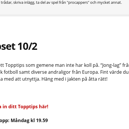
rådar, skriva inlägg, ta del av spel från "procappers" och mycket annat.
set 10/2
ett Topptips som gemene man inte har koll på. “Jong-lag” frå
 fotboll samt diverse andraligor från Europa. Fint värde d
a med att utnyttja. Häng med i jakten på åtta rätt!
in ditt Topptips här!
opp: Måndag kl 19.59