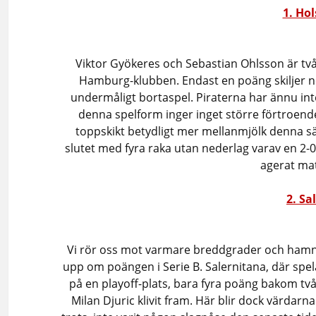
1. Hol
Viktor Gyökeres och Sebastian Ohlsson är två v
Hamburg-klubben. Endast en poäng skiljer ner 
undermåligt bortaspel. Piraterna har ännu int
denna spelform inger inget större förtroende.
toppskikt betydligt mer mellanmjölk denna sä
slutet med fyra raka utan nederlag varav en 2-
agerat mat
2. Sa
Vi rör oss mot varmare breddgrader och hamna
upp om poängen i Serie B. Salernitana, där spe
på en playoff-plats, bara fyra poäng bakom två
Milan Djuric klivit fram. Här blir dock värdarna