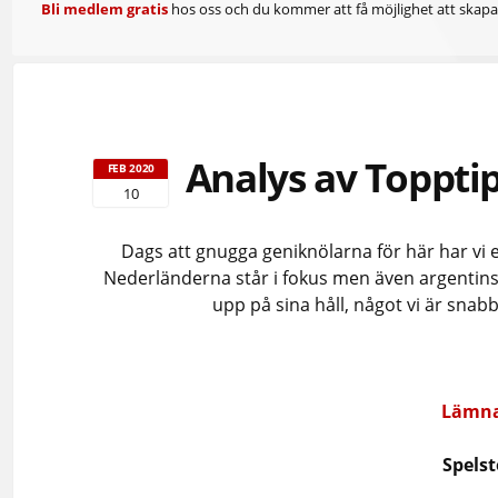
Bli medlem gratis
hos oss och du kommer att få möjlighet att skapa t
Analys av Topptip
FEB 2020
10
Dags att gnugga geniknölarna för här har vi 
Nederländerna står i fokus men även argentinsk
upp på sina håll, något vi är snabb
Lämna 
Spelst