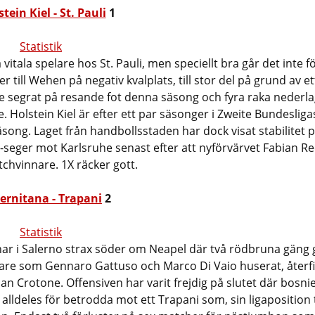
stein Kiel - St. Pauli
1
Statistik
itala spelare hos St. Pauli, men speciellt bra går det inte f
till Wehen på negativ kvalplats, till stor del på grund av et
e segrat på resande fot denna säsong och fyra raka nederla
 Holstein Kiel är efter ett par säsonger i Zweite Bundesliga
song. Laget från handbollsstaden har dock visat stabilitet 
0-seger mot Karlsruhe senast efter att nyförvärvet Fabian R
chvinnare. 1X räcker gott.
lernitana - Trapani
2
Statistik
r i Salerno strax söder om Neapel där två rödbruna gäng 
lare som Gennaro Gattuso och Marco Di Vaio huserat, återf
an Crotone. Offensiven har varit frejdig på slutet där bosni
 alldeles för betrodda mot ett Trapani som, sin ligaposition t