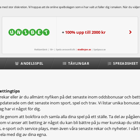
ed stor diskretion. Vi hoppas att de online spelbolagen som vi har valt ut faller dig i smaken. När du välje
+
100% upp till 2000 kr
Reklamlänk | 18+ | Spela ansvarsfullt |
stodlinjen.se
|
Spelpaus.se
ANDELSSPEL
TÄVLINGAR
SPREADSHEET
ettingtips
ch rekar eller är du allmänt nyfiken på det senaste inom oddsbonusar och b
uppdaterade om det senaste inom sport, spel och trav. Vi listar unika bonusar,
g har vi något för dig.
de genom att bokföra och samla alla dina spel på ett ställe. Ta del av pågåen
m vi anser att betting är något du kan bli bättre på ju mer kunskap du sitte
 e-sport och service plays, men även våra senaste rekar och nyheter. I vårt
dela med dig av dina egna.