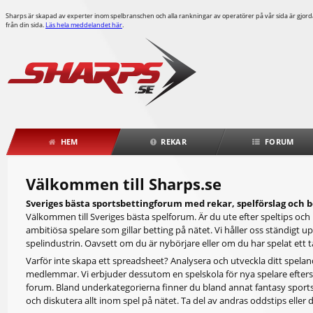
Sharps är skapad av experter inom spelbranschen och alla rankningar av operatörer på vår sida är gjorda m
från din sida.
Läs hela meddelandet här
.
HEM
REKAR
FORUM
Välkommen till Sharps.se
Sveriges bästa sportsbettingforum med rekar, spelförslag och b
Välkommen till Sveriges bästa spelforum. Är du ute efter speltips o
ambitiösa spelare som gillar betting på nätet. Vi håller oss ständigt 
spelindustrin. Oavsett om du är nybörjare eller om du har spelat ett ta
Varför inte skapa ett spreadsheet? Analysera och utveckla ditt spelan
medlemmar. Vi erbjuder dessutom en spelskola för nya spelare efterso
forum. Bland underkategorierna finner du bland annat fantasy sports,
och diskutera allt inom spel på nätet. Ta del av andras oddstips eller 