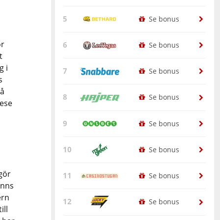
5
Se bonus
ör
6
Se bonus
t
g i
7
Se bonus
s
på
8
Se bonus
eese
9
Se bonus
10
Se bonus
gör
11
Se bonus
inns
ern
12
Se bonus
ill