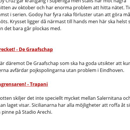
oy Cruz går kräftgång i Superliga men ställs här mot några
itten av oktober och har enorma problem att hitta nätet. T
ämst i serien. Godoy har fyra raka förluster utan att göra må
möts. Krysset ligger då närmast till hands men här ska helst 
n det bara går plockas med.
recket! - De Graafschap
et är däremot De Graafschap som ska ha goda utsikter att ku
önderna avfärdar pojkspolingarna utan problem i Eindhoven.
grensaren! - Trapani
otten skiljer det inte speciellt mycket mellan Salernitana oc
 laget visar. Sicilianarna har alla möjligheter att roffa åt s
 pinne på Stadio Arechi.