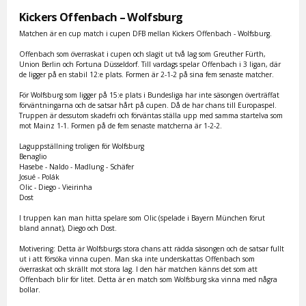
Kickers Offenbach – Wolfsburg
Matchen är en cup match i cupen DFB mellan Kickers Offenbach - Wolfsburg.
Offenbach som överraskat i cupen och slagit ut två lag som Greuther Fürth,
Union Berlin och Fortuna Düsseldorf. Till vardags spelar Offenbach i 3 ligan, där
de ligger på en stabil 12:e plats. Formen är 2-1-2 på sina fem senaste matcher.
För Wolfsburg som ligger på 15:e plats i Bundesliga har inte säsongen överträffat
förväntningarna och de satsar hårt på cupen. Då de har chans till Europaspel.
Truppen är dessutom skadefri och förväntas ställa upp med samma startelva som
mot Mainz 1-1. Formen på de fem senaste matcherna är 1-2-2.
Laguppställning troligen för Wolfsburg
Benaglio
Hasebe - Naldo - Madlung - Schäfer
Josué - Polák
Olic - Diego - Vieirinha
Dost
I truppen kan man hitta spelare som Olic (spelade i Bayern München förut
bland annat), Diego och Dost.
Motivering: Detta är Wolfsburgs stora chans att rädda säsongen och de satsar fullt
ut i att försöka vinna cupen. Man ska inte underskattas Offenbach som
överraskat och skrällt mot stora lag. I den här matchen känns det som att
Offenbach blir för litet. Detta är en match som Wolfsburg ska vinna med några
bollar.