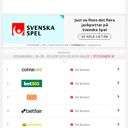
Just nu finns det flera
jackpottar på
Svenska Spel
SE HELA LISTAN
Reklamlänk | 18+ | Spela ansvarsfullt |
stodlinjen.se
|
Spelpaus.se
BONUSAR
REKLAMLÄNK | 18+ ÅR - REGLER OCH VILLKOR GÄLLER |
STÖDLINJEN.SE
1
Se bonus
2
Se bonus
3
Se bonus
4
Se bonus
5
Se bonus