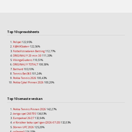
Top 10 spreadsheets
Pelipel
122,95%
X @AIKSoderr
122,56%
Fotbollstradaren Betting
112,77%
ORIGINAL!!! 20 min 3.0
111,33%
VikingaGudens
110,51%
ORIGINAL!!! TOTALT
108,58%
Bethard
103,10%
Tennis Bet365
101,24%
Pekka Tennis 2026
100,43%
Pekka Cykel Pinnen 2026
100,20%
Top 10 senaste veckan
Pekka Tennis Pinnen 2026
142,27%
övriga spel 260705
134,03%
Europakval 26/27
132,94%
vi försöker boka spel igen (2026-07-20)
132,03%
Dörren UFC 2026
125,20%
callemell
116,55%