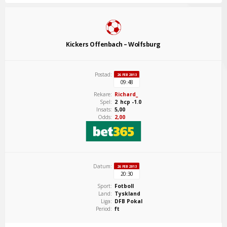
Kickers Offenbach – Wolfsburg
Postad:
26 FEB 2013
09:48
Rekare:
Richard_
Spel:
2 hcp -1.0
Insats:
5,00
Odds:
2,00
Datum:
26 FEB 2013
20:30
Sport:
Fotboll
Land:
Tyskland
Liga:
DFB Pokal
Period:
ft