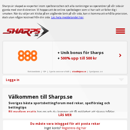
Sharps är skapad av experter inom spelbranschen och alla rankningar av operatörer på vår sida är
gjorda med stor diskretion. Vi hoppas att de online spelbolagen som vi har valt ut faller dig i
smaken. När du väljer att klicka på en utgående länk på vår sida, kan vi komma att erhålla provision,
dock utan någon kostnad från din sida.
Läs hela meddelandet här
.
+ Unik bonus för Sharps
+
500% upp till 500 kr
Reklamlänk | 18+ | Spela ansvarsfullt |
stodlinjen.se
|
Spelpaus.se
Logga in
Välkommen till Sharps.se
Sveriges bästa sportsbettingforum med rekar, spelförslag och
bettingtips
Bli medlem gratis
hos oss och du kommer att få möjlighet att skapa trådar,
LÄS MER
skriva inlägg, ta del av spel från "procappers" och mycket annat.
Du måste vara inloggad för att posta rekar
Inget konto?
Registrera dig här