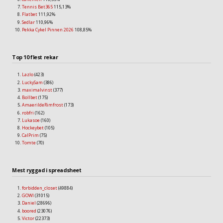
Tennis Bet365
115,13%
Flatbet
111,92%
Sedlar
110,96%
Pekka Cykel Pinnen 2026
108,85%
Top 10 flest rekar
Lazlo
(423)
LuckySam
(386)
maximalvinst
(377)
Bollbet
(175)
AmaerildeRimfrost
(173)
robfri
(162)
Lukasoe
(160)
Hockeybet
(105)
CalPrim
(75)
Tomte
(70)
Mest ryggad i spreadsheet
forbidden_closet
(49884)
GOWI
(31015)
Daniel
(28696)
boored
(23076)
Victor
(22373)