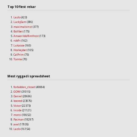
Top 10 flest rekar
Lazlo
(423)
LuckySam
(386)
maximalvinst
(377)
Bollbet
(175)
AmaerildeRimfrost
(173)
robfri
(162)
Lukasoe
(160)
Hockeybet
(105)
CalPrim
(75)
Tomte
(70)
Mest ryggad i spreadsheet
forbidden_closet
(49884)
GOWI
(31015)
Daniel
(28696)
boored
(23076)
Victor
(22373)
Inside
(21121)
motsi
(18652)
Pacman
(18297)
axel
(17035)
Lazlo
(16154)