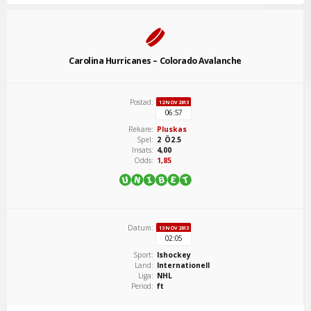
Carolina Hurricanes – Colorado Avalanche
Postad:
12 NOV 2013
06:57
Rekare:
Pluskas
Spel:
2 Ö2.5
Insats:
4,00
Odds:
1,85
Datum:
13 NOV 2013
02:05
Sport:
Ishockey
Land:
Internationell
Liga:
NHL
Period:
ft