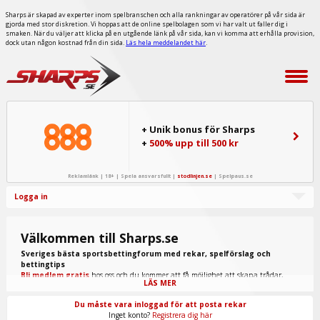
Sharps är skapad av experter inom spelbranschen och alla rankningar av operatörer på vår sida är
gjorda med stor diskretion. Vi hoppas att de online spelbolagen som vi har valt ut faller dig i
smaken. När du väljer att klicka på en utgående länk på vår sida, kan vi komma att erhålla provision,
dock utan någon kostnad från din sida.
Läs hela meddelandet här
.
+ Unik bonus för Sharps
+
500% upp till 500 kr
Reklamlänk | 18+ | Spela ansvarsfullt |
stodlinjen.se
|
Spelpaus.se
Logga in
Välkommen till Sharps.se
Sveriges bästa sportsbettingforum med rekar, spelförslag och
bettingtips
Bli medlem gratis
hos oss och du kommer att få möjlighet att skapa trådar,
LÄS MER
skriva inlägg, ta del av spel från "procappers" och mycket annat.
Du måste vara inloggad för att posta rekar
Inget konto?
Registrera dig här