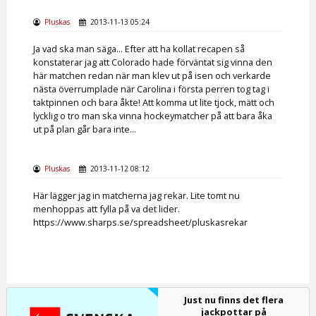
Pluskas
2013-11-13 05:24
Ja vad ska man säga... Efter att ha kollat recapen så
konstaterar jag att Colorado hade förväntat sig vinna den
här matchen redan när man klev ut på isen och verkarde
nästa överrumplade när Carolina i första perren tog tag i
taktpinnen och bara åkte! Att komma ut lite tjock, mätt och
lycklig o tro man ska vinna hockeymatcher på att bara åka
ut på plan går bara inte...
Pluskas
2013-11-12 08:12
Här lägger jag in matcherna jag rekar. Lite tomt nu
menhoppas att fylla på va det lider.
https://www.sharps.se/spreadsheet/pluskasrekar
Just nu finns det flera
jackpottar på