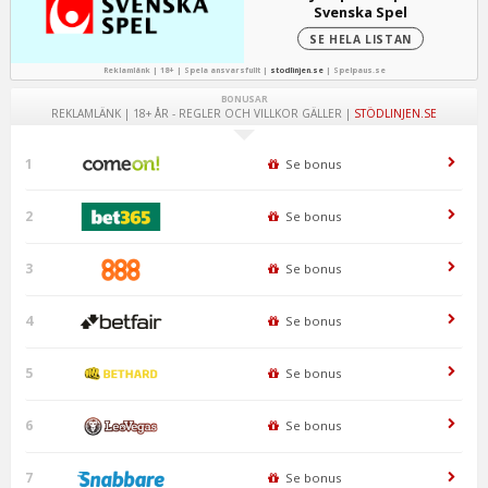
Svenska Spel
SE HELA LISTAN
Reklamlänk | 18+ | Spela ansvarsfullt |
stodlinjen.se
|
Spelpaus.se
BONUSAR
REKLAMLÄNK | 18+ ÅR - REGLER OCH VILLKOR GÄLLER |
STÖDLINJEN.SE
1
Se bonus
2
Se bonus
3
Se bonus
4
Se bonus
5
Se bonus
6
Se bonus
7
Se bonus