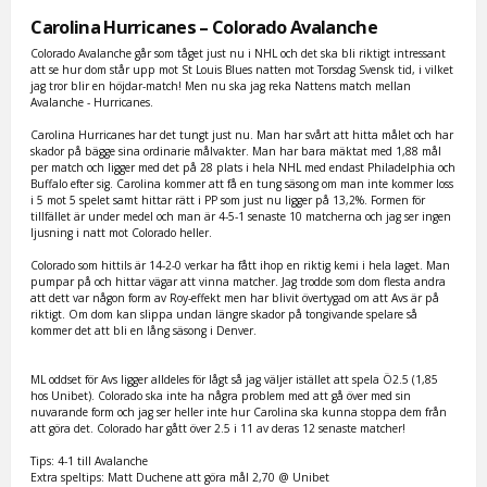
Carolina Hurricanes – Colorado Avalanche
Colorado Avalanche går som tåget just nu i NHL och det ska bli riktigt intressant
att se hur dom står upp mot St Louis Blues natten mot Torsdag Svensk tid, i vilket
jag tror blir en höjdar-match! Men nu ska jag reka Nattens match mellan
Avalanche - Hurricanes.
Carolina Hurricanes har det tungt just nu. Man har svårt att hitta målet och har
skador på bägge sina ordinarie målvakter. Man har bara mäktat med 1,88 mål
per match och ligger med det på 28 plats i hela NHL med endast Philadelphia och
Buffalo efter sig. Carolina kommer att få en tung säsong om man inte kommer loss
i 5 mot 5 spelet samt hittar rätt i PP som just nu ligger på 13,2%. Formen för
tillfället är under medel och man är 4-5-1 senaste 10 matcherna och jag ser ingen
ljusning i natt mot Colorado heller.
Colorado som hittils är 14-2-0 verkar ha fått ihop en riktig kemi i hela laget. Man
pumpar på och hittar vägar att vinna matcher. Jag trodde som dom flesta andra
att dett var någon form av Roy-effekt men har blivit övertygad om att Avs är på
riktigt. Om dom kan slippa undan längre skador på tongivande spelare så
kommer det att bli en lång säsong i Denver.
ML oddset för Avs ligger alldeles för lågt så jag väljer istället att spela Ö2.5 (1,85
hos Unibet). Colorado ska inte ha några problem med att gå över med sin
nuvarande form och jag ser heller inte hur Carolina ska kunna stoppa dem från
att göra det. Colorado har gått över 2.5 i 11 av deras 12 senaste matcher!
Tips: 4-1 till Avalanche
Extra speltips: Matt Duchene att göra mål 2,70 @ Unibet