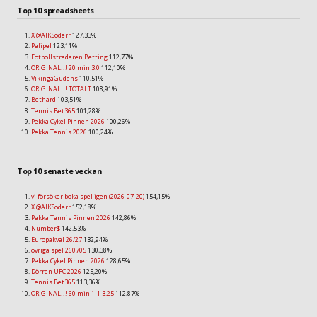
Top 10 spreadsheets
X @AIKSoderr
127,33%
Pelipel
123,11%
Fotbollstradaren Betting
112,77%
ORIGINAL!!! 20 min 3.0
112,10%
VikingaGudens
110,51%
ORIGINAL!!! TOTALT
108,91%
Bethard
103,51%
Tennis Bet365
101,28%
Pekka Cykel Pinnen 2026
100,26%
Pekka Tennis 2026
100,24%
Top 10 senaste veckan
vi försöker boka spel igen (2026-07-20)
154,15%
X @AIKSoderr
152,18%
Pekka Tennis Pinnen 2026
142,86%
Number$
142,53%
Europakval 26/27
132,94%
övriga spel 260705
130,38%
Pekka Cykel Pinnen 2026
128,65%
Dörren UFC 2026
125,20%
Tennis Bet365
113,36%
ORIGINAL!!! 60 min 1-1 3.25
112,87%