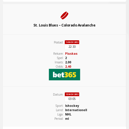
St. Louis Blues – Colorado Avalanche
Postad:
14 NOV 2013
22:33
Rekare:
Pluskas
Spel:
2
Insats:
2,00
Odds:
2,40
Datum:
15 NOV 2013
03:05
Sport:
Ishockey
Land:
Internationell
Liga:
NHL
Period:
ml