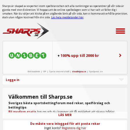
Sharps är skapad av experter inom spelbranschen och alla rankningar av operatörer på vår sida är
gjorda med stor diskretion. Vi hoppas att de online spelbolagen som vi har valt ut faller dig i
smaken. När du väljer att klicka på en utgående länk på vår sida, kan vi komma att erhålla provision,
dock utan någon kostnad från din sida.
Läs hela meddelandet här
.
+
100% upp till 2000 kr
Reklamlänk | 18+ | Spela ansvarsfullt |
stodlinjen.se
|
Spelpaus.se
Logga in
Välkommen till Sharps.se
Sveriges bästa sportsbettingforum med rekar, spelförslag och
bettingtips
Bli medlem gratis
hos oss och du kommer att få möjlighet att skapa trådar,
LÄS MER
skriva inlägg, ta del av spel från "procappers" och mycket annat.
Du måste vara inloggad för att posta rekar
Inget konto?
Registrera dig här