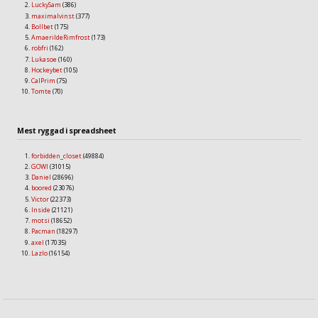
LuckySam
(386)
maximalvinst
(377)
Bollbet
(175)
AmaerildeRimfrost
(173)
robfri
(162)
Lukasoe
(160)
Hockeybet
(105)
CalPrim
(75)
Tomte
(70)
Mest ryggad i spreadsheet
forbidden_closet
(49884)
GOWI
(31015)
Daniel
(28696)
boored
(23076)
Victor
(22373)
Inside
(21121)
motsi
(18652)
Pacman
(18297)
axel
(17035)
Lazlo
(16154)