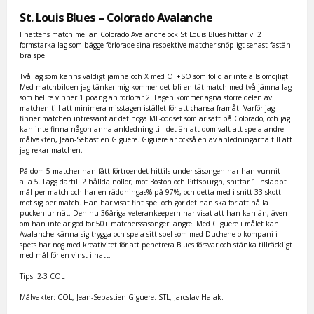
St. Louis Blues – Colorado Avalanche
I nattens match mellan Colorado Avalanche ock St Louis Blues hittar vi 2
formstarka lag som bägge förlorade sina respektive matcher snöpligt senast fastän
bra spel.
Två lag som känns väldigt jämna och X med OT+SO som följd är inte alls omöjligt.
Med matchbilden jag tänker mig kommer det bli en tät match med två jämna lag
som hellre vinner 1 poäng än förlorar 2. Lagen kommer ägna större delen av
matchen till att minimera misstagen istället för att chansa framåt. Varför jag
finner matchen intressant är det höga ML-oddset som är satt på Colorado, och jag
kan inte finna någon anna anldedning till det än att dom valt att spela andre
målvakten, Jean-Sebastien Giguere. Giguere är också en av anledningarna till att
jag rekar matchen.
På dom 5 matcher han fått förtroendet hittils under säsongen har han vunnit
alla 5. Lägg därtill 2 hållda nollor, mot Boston och Pittsburgh, snittar 1 insläppt
mål per match och har en räddningas% på 97%, och detta med i snitt 33 skott
mot sig per match. Han har visat fint spel och gör det han ska för att hålla
pucken ur nät. Den nu 36åriga veterankeepern har visat att han kan än, även
om han inte är god för 50+ matcherssäsonger längre. Med Giguere i målet kan
Avalanche känna sig trygga och spela sitt spel som med Duchene o kompani i
spets har nog med kreativitet för att penetrera Blues försvar och stänka tillräckligt
med mål för en vinst i natt.
Tips: 2-3 COL
Målvakter: COL, Jean-Sebastien Giguere. STL, Jaroslav Halak.