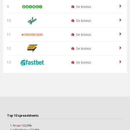
9
Se bonus
10
Se bonus
11
Se bonus
12
Se bonus
13
Se bonus
Top 10 spreadsheets
Pelipel
122,95%
X @AIKSoderr
122,56%