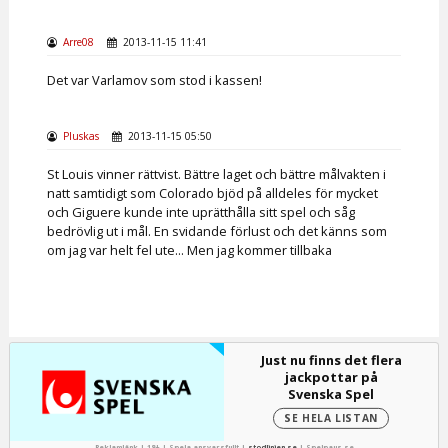
Arre08
2013-11-15 11:41
Det var Varlamov som stod i kassen!
Pluskas
2013-11-15 05:50
St Louis vinner rättvist. Bättre laget och bättre målvakten i
natt samtidigt som Colorado bjöd på alldeles för mycket
och Giguere kunde inte uprätthålla sitt spel och såg
bedrövlig ut i mål. En svidande förlust och det känns som
om jag var helt fel ute... Men jag kommer tillbaka
Just nu finns det flera
jackpottar på
Svenska Spel
SE HELA LISTAN
Reklamlänk | 18+ | Spela ansvarsfullt |
stodlinjen.se
|
Spelpaus.se