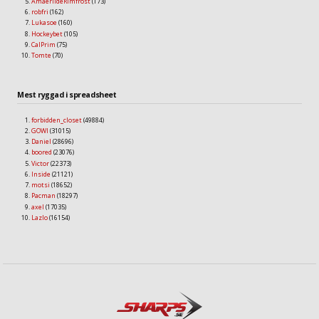
AmaerildeRimfrost
(173)
robfri
(162)
Lukasoe
(160)
Hockeybet
(105)
CalPrim
(75)
Tomte
(70)
Mest ryggad i spreadsheet
forbidden_closet
(49884)
GOWI
(31015)
Daniel
(28696)
boored
(23076)
Victor
(22373)
Inside
(21121)
motsi
(18652)
Pacman
(18297)
axel
(17035)
Lazlo
(16154)