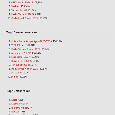
ORIGINAL!!! TOTALT
108,58%
Bethard
103,10%
Tennis Bet365
101,29%
Pekka Tennis 2026
100,30%
Pekka Cykel Pinnen 2026
100,20%
Top 10 senaste veckan
vi försöker boka spel igen (2026-07-20)
154,15%
X @AIKSoderr
146,31%
Pekka Tennis Pinnen 2026
143,44%
övriga spel 260705
134,84%
Europakval 26/27
132,94%
Dörren UFC 2026
125,20%
Tennis Bet365
114,61%
Pekka Cykel Pinnen 2026
112,81%
Flatbet
111,92%
Sedlar
110,96%
Top 10 flest rekar
Lazlo
(423)
LuckySam
(386)
maximalvinst
(377)
Bollbet
(175)