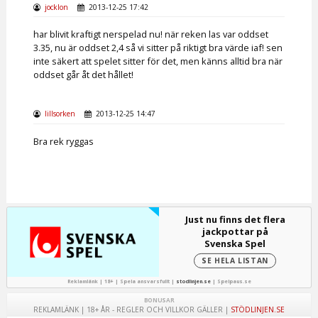
jocklon
2013-12-25 17:42
har blivit kraftigt nerspelad nu! när reken las var oddset
3.35, nu är oddset 2,4 så vi sitter på riktigt bra värde iaf! sen
inte säkert att spelet sitter för det, men känns alltid bra när
oddset går åt det hållet!
lillsorken
2013-12-25 14:47
Bra rek ryggas
Just nu finns det flera
jackpottar på
Svenska Spel
SE HELA LISTAN
Reklamlänk | 18+ | Spela ansvarsfullt |
stodlinjen.se
|
Spelpaus.se
BONUSAR
REKLAMLÄNK | 18+ ÅR - REGLER OCH VILLKOR GÄLLER |
STÖDLINJEN.SE