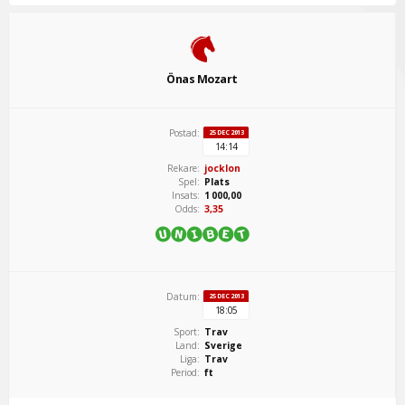
Önas Mozart
Postad:
25 DEC 2013
14:14
Rekare:
jocklon
Spel:
Plats
Insats:
1 000,00
Odds:
3,35
Datum:
25 DEC 2013
18:05
Sport:
Trav
Land:
Sverige
Liga:
Trav
Period:
ft