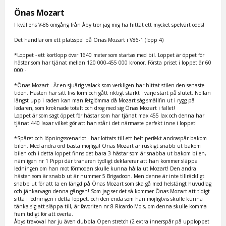
Önas Mozart
I kvällens V-86 omgång från Åby tror jag mig ha hittat ett mycket spelvärt odds!
Det handlar om ett platsspel på Önas Mozart i V86-1 (lopp 4)
*Loppet - ett kortlopp över 1640 meter som startas med bil. Loppet är öppet för
hästar som har tjänat mellan 120 000-455 000 kronor. Första priset i loppet är 60
000:-
*Önas Mozart - Är en sjuårig valack som verkligen har hittat stilen den senaste
tiden. Hästen har sitt livs form och gått riktigt starkt i varje start på slutet. Nollan
längst upp i raden kan man fetglömma då Mozart såg smällfin ut i rygg på
ledaren, som kroknade totalt och drog med sig Önas Mozart i fallet!
Loppet är som sagt öppet för hästar som har tjänat max 455 lax och denna har
tjänat 440 laxar vilket gör att han står i det närmaste perfekt inne i loppet!
*Spåret och löpningsscenariot - har lottats till ett helt perfekt andraspår bakom
bilen. Med andra ord bästa möjliga! Önas Mozart är ruskigt snabb ut bakom
bilen och i detta loppet finns det bara 3 hästar som är snabba ut bakom bilen,
nämligen nr 1 Pippi där tränaren tydligt deklarerar att han kommer släppa
ledningen om han mot förmodan skulle kunna hålla ut Mozart! Den andra
hästen som är snabb ut är nummer 5 Brigadoon. Men denne är inte tillräckligt
snabb ut för att ta en längd på Önas Mozart som ska gå med helstängt huvudlag
och jänkarvagn denna gången! Som jag ser det så kommer Önas Mozart att tidigt
sitta i ledningen i detta loppet, och den enda som han möjligtvis skulle kunna
tänka sig att släppa till, är favoriten nr 8 Ricardo Mols, om denna skulle komma
fram tidigt för att överta.
Åbys travoval har ju även dubbla Open stretch (2 extra innerspår på upploppet