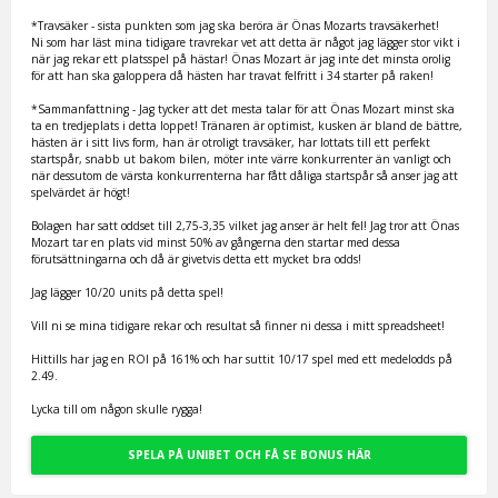
*Travsäker - sista punkten som jag ska beröra är Önas Mozarts travsäkerhet!
Ni som har läst mina tidigare travrekar vet att detta är något jag lägger stor vikt i
när jag rekar ett platsspel på hästar! Önas Mozart är jag inte det minsta orolig
för att han ska galoppera då hästen har travat felfritt i 34 starter på raken!
*Sammanfattning - Jag tycker att det mesta talar för att Önas Mozart minst ska
ta en tredjeplats i detta loppet! Tränaren är optimist, kusken är bland de bättre,
hästen är i sitt livs form, han är otroligt travsäker, har lottats till ett perfekt
startspår, snabb ut bakom bilen, möter inte värre konkurrenter än vanligt och
när dessutom de värsta konkurrenterna har fått dåliga startspår så anser jag att
spelvärdet är högt!
Bolagen har satt oddset till 2,75-3,35 vilket jag anser är helt fel! Jag tror att Önas
Mozart tar en plats vid minst 50% av gångerna den startar med dessa
förutsättningarna och då är givetvis detta ett mycket bra odds!
Jag lägger 10/20 units på detta spel!
Vill ni se mina tidigare rekar och resultat så finner ni dessa i mitt spreadsheet!
Hittills har jag en ROI på 161% och har suttit 10/17 spel med ett medelodds på
2.49.
Lycka till om någon skulle rygga!
SPELA PÅ UNIBET OCH FÅ SE BONUS HÄR