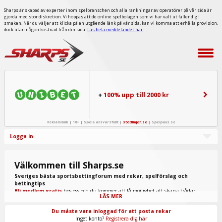
Sharps är skapad av experter inom spelbranschen och alla rankningar av operatörer på vår sida är
gjorda med stor diskretion. Vi hoppas att de online spelbolagen som vi har valt ut faller dig i
smaken. När du väljer att klicka på en utgående länk på vår sida, kan vi komma att erhålla provision,
dock utan någon kostnad från din sida.
Läs hela meddelandet här
.
+
100% upp till 2000 kr
Reklamlänk | 18+ | Spela ansvarsfullt |
stodlinjen.se
|
Spelpaus.se
Logga in
Välkommen till Sharps.se
Sveriges bästa sportsbettingforum med rekar, spelförslag och
bettingtips
Bli medlem gratis
hos oss och du kommer att få möjlighet att skapa trådar,
LÄS MER
skriva inlägg, ta del av spel från "procappers" och mycket annat.
Du måste vara inloggad för att posta rekar
Inget konto?
Registrera dig här