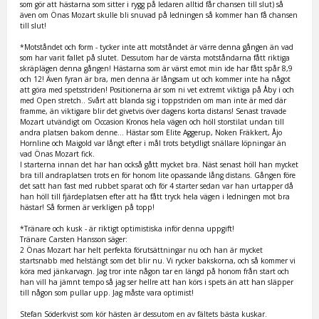
som gör att hästarna som sitter i rygg på ledaren alltid får chansen till slut) så
även om Önas Mozart skulle bli snuvad på ledningen så kommer han få chansen
till slut!
*Motståndet och form - tycker inte att motståndet är värre denna gången än vad
som har varit fallet på slutet. Dessutom har de värsta motståndarna fått riktiga
skräplägen denna gången! Hästarna som är värst emot min ide har fått spår 8,9
och 12! Även fyran är bra, men denna är långsam ut och kommer inte ha något
att göra med spetsstriden! Positionerna är som ni vet extremt viktiga på Åby i och
med Open stretch.. Svårt att blanda sig i toppstriden om man inte är med där
framme, än viktigare blir det givetvis över dagens korta distans! Senast travade
Mozart utvändigt om Occasion Kronos hela vägen och höll storstilat undan till
andra platsen bakom denne... Hästar som Elite Aggerup, Noken Fräkkert, Åjo
Hornline och Maigold var långt efter i mål trots betydligt snällare löpningar än
vad Önas Mozart fick.
I starterna innan det har han också gått mycket bra. Näst senast höll han mycket
bra till andraplatsen trots en för honom lite opassande lång distans. Gången före
det satt han fast med rubbet sparat och för 4 starter sedan var han urtapper då
han höll till fjärdeplatsen efter att ha fått tryck hela vägen i ledningen mot bra
hästar! Så formen är verkligen på topp!
*Tränare och kusk - är riktigt optimistiska inför denna uppgift!
Tränare Carsten Hansson säger:
2 Önas Mozart har helt perfekta förutsättningar nu och han är mycket
startsnabb med helstängt som det blir nu. Vi rycker bakskorna, och så kommer vi
köra med jänkarvagn. Jag tror inte någon tar en längd på honom från start och
han vill ha jämnt tempo så jag ser hellre att han körs i spets än att han släpper
till någon som pullar upp. Jag måste vara optimist!
Stefan Söderkvist som kör hästen är dessutom en av fältets bästa kuskar.