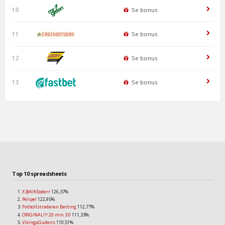
10
Se bonus
11
Se bonus
12
Se bonus
13
Se bonus
Top 10 spreadsheets
X @AIKSoderr
126,37%
Pelipel
122,95%
Fotbollstradaren Betting
112,77%
ORIGINAL!!! 20 min 3.0
111,33%
VikingaGudens
110,51%