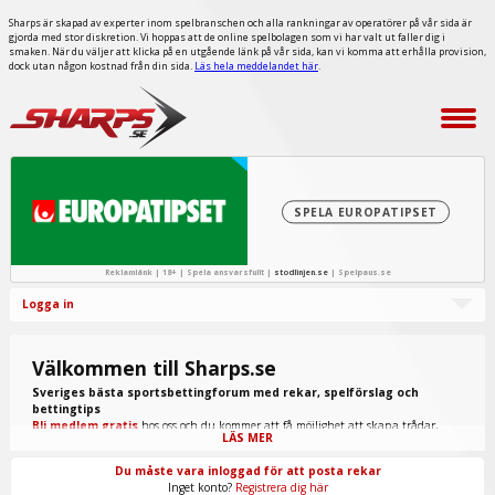
Sharps är skapad av experter inom spelbranschen och alla rankningar av operatörer på vår sida är
gjorda med stor diskretion. Vi hoppas att de online spelbolagen som vi har valt ut faller dig i
smaken. När du väljer att klicka på en utgående länk på vår sida, kan vi komma att erhålla provision,
dock utan någon kostnad från din sida.
Läs hela meddelandet här
.
SPELA EUROPATIPSET
Reklamlänk | 18+ | Spela ansvarsfullt |
stodlinjen.se
|
Spelpaus.se
Logga in
Välkommen till Sharps.se
Sveriges bästa sportsbettingforum med rekar, spelförslag och
bettingtips
Bli medlem gratis
hos oss och du kommer att få möjlighet att skapa trådar,
LÄS MER
skriva inlägg, ta del av spel från "procappers" och mycket annat.
Du måste vara inloggad för att posta rekar
Inget konto?
Registrera dig här