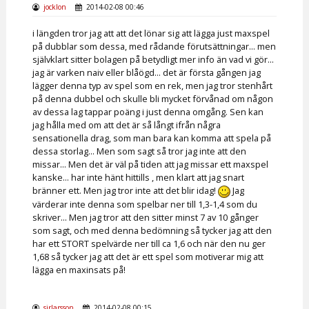
jocklon
2014-02-08 00:46
i längden tror jag att att det lönar sig att lägga just maxspel
på dubblar som dessa, med rådande förutsättningar... men
självklart sitter bolagen på betydligt mer info än vad vi gör...
jag är varken naiv eller blåögd... det är första gången jag
lägger denna typ av spel som en rek, men jag tror stenhårt
på denna dubbel och skulle bli mycket förvånad om någon
av dessa lag tappar poäng i just denna omgång. Sen kan
jag hålla med om att det är så långt ifrån några
sensationella drag, som man bara kan komma att spela på
dessa storlag... Men som sagt så tror jag inte att den
missar... Men det är väl på tiden att jag missar ett maxspel
kanske... har inte hänt hittills , men klart att jag snart
bränner ett. Men jag tror inte att det blir idag!
Jag
värderar inte denna som spelbar ner till 1,3-1,4 som du
skriver... Men jag tror att den sitter minst 7 av 10 gånger
som sagt, och med denna bedömning så tycker jag att den
har ett STORT spelvärde ner till ca 1,6 och när den nu ger
1,68 så tycker jag att det är ett spel som motiverar mig att
lägga en maxinsats på!
sirlarsson
2014-02-08 00:15