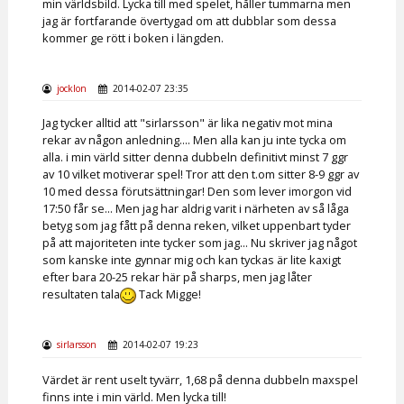
min världsbild. Lycka till med spelet, håller tummarna men
jag är fortfarande övertygad om att dubblar som dessa
kommer ge rött i boken i längden.
jocklon
2014-02-07 23:35
Jag tycker alltid att "sirlarsson" är lika negativ mot mina
rekar av någon anledning.... Men alla kan ju inte tycka om
alla. i min värld sitter denna dubbeln definitivt minst 7 ggr
av 10 vilket motiverar spel! Tror att den t.om sitter 8-9 ggr av
10 med dessa förutsättningar! Den som lever imorgon vid
17:50 får se... Men jag har aldrig varit i närheten av så låga
betyg som jag fått på denna reken, vilket uppenbart tyder
på att majoriteten inte tycker som jag... Nu skriver jag något
som kanske inte gynnar mig och kan tyckas är lite kaxigt
efter bara 20-25 rekar här på sharps, men jag låter
resultaten tala
Tack Migge!
sirlarsson
2014-02-07 19:23
Värdet är rent uselt tyvärr, 1,68 på denna dubbeln maxspel
finns inte i min värld. Men lycka till!