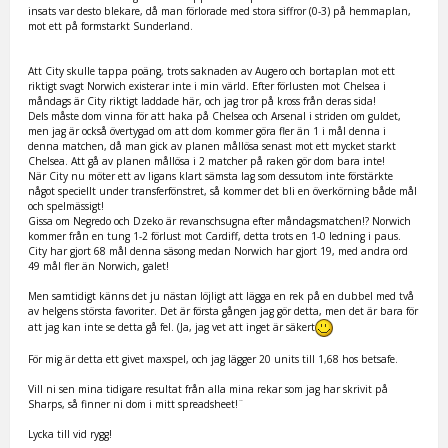
insats var desto blekare, då man förlorade med stora siffror (0-3) på hemmaplan,
mot ett på formstarkt Sunderland.
Att City skulle tappa poäng, trots saknaden av Augero och bortaplan mot ett
riktigt svagt Norwich existerar inte i min värld. Efter förlusten mot Chelsea i
måndags är City riktigt laddade här, och jag tror på kross från deras sida!
Dels måste dom vinna för att haka på Chelsea och Arsenal i striden om guldet,
men jag är också övertygad om att dom kommer göra fler än 1 i mål denna i
denna matchen, då man gick av planen mållösa senast mot ett mycket starkt
Chelsea. Att gå av planen mållösa i 2 matcher på raken gör dom bara inte!
När City nu möter ett av ligans klart sämsta lag som dessutom inte förstärkte
något speciellt under transferfönstret, så kommer det bli en överkörning både mål
och spelmässigt!
Gissa om Negredo och Dzeko är revanschsugna efter måndagsmatchen!? Norwich
kommer från en tung 1-2 förlust mot Cardiff, detta trots en 1-0 ledning i paus.
City har gjort 68 mål denna säsong medan Norwich har gjort 19, med andra ord
49 mål fler än Norwich, galet!
Men samtidigt känns det ju nästan löjligt att lägga en rek på en dubbel med två
av helgens största favoriter. Det är första gången jag gör detta, men det är bara för
att jag kan inte se detta gå fel. (Ja, jag vet att inget är säkert
För mig är detta ett givet maxspel, och jag lägger 20 units till 1,68 hos betsafe.
Vill ni sen mina tidigare resultat från alla mina rekar som jag har skrivit på
Sharps, så finner ni dom i mitt spreadsheet!¨
Lycka till vid rygg!