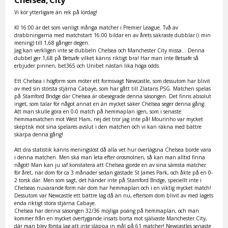
Vi kör ytterligare än rek på lördag!
Kl 16:00 är det som vanligt många matcher i Premier League. Två av
drabbningarna med matchstart 16:00 bildar en av årets säkraste dubblar (i min
mening) till 1,68 gånger degen.
Jag kan verkligen inte se dubbeln Chelsea och Manchester City missa... Denna
dubbel ger 1,68 på Betsafe vilket känns riktigt bra! Har man inte Betsafe så
erbjuder pinnen, bet365 och Unibet nästan lika höga odds.
Ett Chelsea i högform som möter ett formsvagt Newcastle, som dessutom har blivit
av med sin största stjärna Cabaye, som har gått till Zlatans PSG. Matchen spelas
på Stamford Bridge där Chelsea är obesegrade denna säsongen. Det finns absolut
inget, som talar för något annat en än mycket säker Chelsea seger denna gång.
Att man skulle göra en 0-0 match på hemmaplan igen, som i senaste
hemmamatchen mot West Ham, nej det tror jag inte på! Mourinho var mycket
skeptisk mot sina spelares avslut i den matchen och vi kan räkna med bättre
skärpa denna gång!
Att dra statistik känns meningslöst då alla vet hur överlägsna Chelsea borde vara
i denna matchen. Men ska man leta efter orosmolnen, så kan man alltid finna
något! Man kan ju iaf konstatera att Chelsea gjorde en av sina sämsta matcher
för året, när dom för ca 3 månader sedan gästade St James Park, och åkte på en 0-
2 torsk där. Men som sagt, det händer inte på Stamford Bridge, speciellt inte i
Chelseas nuvarande form när dom har hemmaplan och i en viktig mycket match!
Dessutom var Newcastle ett bättre lag då än nu, eftersom dom blivit av med lagets
enda riktigt stora stjärna Cabaye.
Chelsea har denna säsongen 32/36 möjliga poäng på hemmaplan, och man
kommer från en mycket övertygande insats borta mot självaste Manchester City,
där man blev första lag att inte släppa in mål på 61 matcher! Newcastles senaste