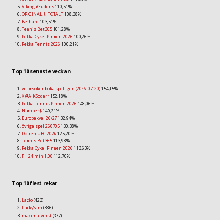
VikingaGudens
110,51%
ORIGINAL!!! TOTALT
108,38%
Bethard
103,51%
Tennis Bet365
101,28%
Pekka Cykel Pinnen 2026
100,26%
Pekka Tennis 2026
100,21%
Top 10 senaste veckan
vi försöker boka spel igen (2026-07-20)
154,15%
X @AIKSoderr
152,18%
Pekka Tennis Pinnen 2026
148,06%
Number$
140,21%
Europakval 26/27
132,94%
övriga spel 260705
130,38%
Dörren UFC 2026
125,20%
Tennis Bet365
113,98%
Pekka Cykel Pinnen 2026
113,63%
FH 24 min 1.00
112,70%
Top 10 flest rekar
Lazlo
(423)
LuckySam
(386)
maximalvinst
(377)