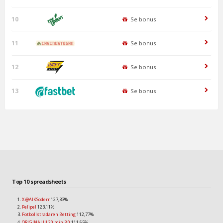
10
Se bonus
11
Se bonus
12
Se bonus
13
Se bonus
Top 10 spreadsheets
X @AIKSoderr
127,33%
Pelipel
123,11%
Fotbollstradaren Betting
112,77%
ORIGINAL!!! 20 min 3.0
111,65%