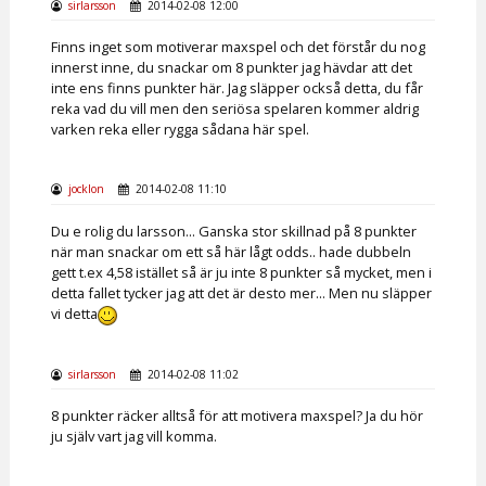
sirlarsson
2014-02-08 12:00
Finns inget som motiverar maxspel och det förstår du nog
innerst inne, du snackar om 8 punkter jag hävdar att det
inte ens finns punkter här. Jag släpper också detta, du får
reka vad du vill men den seriösa spelaren kommer aldrig
varken reka eller rygga sådana här spel.
jocklon
2014-02-08 11:10
Du e rolig du larsson... Ganska stor skillnad på 8 punkter
när man snackar om ett så här lågt odds.. hade dubbeln
gett t.ex 4,58 istället så är ju inte 8 punkter så mycket, men i
detta fallet tycker jag att det är desto mer... Men nu släpper
vi detta
sirlarsson
2014-02-08 11:02
8 punkter räcker alltså för att motivera maxspel? Ja du hör
ju själv vart jag vill komma.