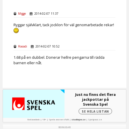
Migge
2014-02-07 11:37
Ryggar självklart, tack jocklon för väl genomarbetade rekar!
Rooodi
2014-02-07 10:52
1.68 på en dubbel. Donerar hellre pengarna till rädda
barnen eller nåt.
Just nu finns det flera
jackpottar på
Svenska Spel
SE HELA LISTAN
Reklamlänk | 18+ | Spela ansvarsfullt |
stodlinjen.se
|
Spelpaus.se
BONUSAR