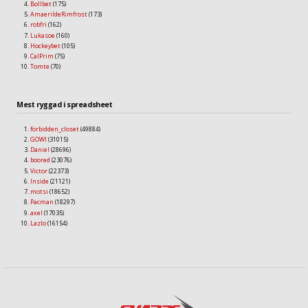
Bollbet
(175)
AmaerildeRimfrost
(173)
robfri
(162)
Lukasoe
(160)
Hockeybet
(105)
CalPrim
(75)
Tomte
(70)
Mest ryggad i spreadsheet
forbidden_closet
(49884)
GOWI
(31015)
Daniel
(28696)
boored
(23076)
Victor
(22373)
Inside
(21121)
motsi
(18652)
Pacman
(18297)
axel
(17035)
Lazlo
(16154)