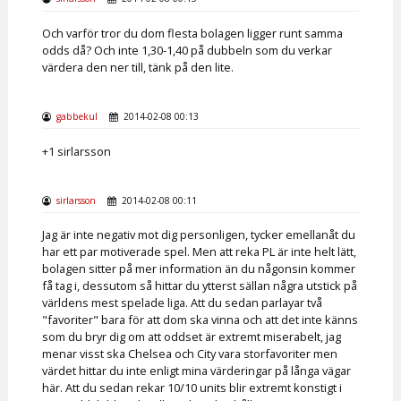
Och varför tror du dom flesta bolagen ligger runt samma
odds då? Och inte 1,30-1,40 på dubbeln som du verkar
värdera den ner till, tänk på den lite.
gabbekul
2014-02-08 00:13
+1 sirlarsson
sirlarsson
2014-02-08 00:11
Jag är inte negativ mot dig personligen, tycker emellanåt du
har ett par motiverade spel. Men att reka PL är inte helt lätt,
bolagen sitter på mer information än du någonsin kommer
få tag i, dessutom så hittar du ytterst sällan några utstick på
världens mest spelade liga. Att du sedan parlayar två
"favoriter" bara för att dom ska vinna och att det inte känns
som du bryr dig om att oddset är extremt miserabelt, jag
menar visst ska Chelsea och City vara storfavoriter men
värdet hittar du inte enligt mina värderingar på långa vägar
här. Att du sedan rekar 10/10 units blir extremt konstigt i