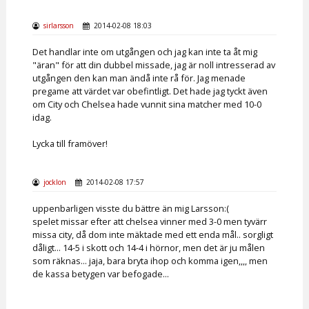
sirlarsson
2014-02-08 18:03
Det handlar inte om utgången och jag kan inte ta åt mig
"äran" för att din dubbel missade, jag är noll intresserad av
utgången den kan man ändå inte rå för. Jag menade
pregame att värdet var obefintligt. Det hade jag tyckt även
om City och Chelsea hade vunnit sina matcher med 10-0
idag.
Lycka till framöver!
jocklon
2014-02-08 17:57
uppenbarligen visste du bättre än mig Larsson:(
spelet missar efter att chelsea vinner med 3-0 men tyvärr
missa city, då dom inte mäktade med ett enda mål.. sorgligt
dåligt... 14-5 i skott och 14-4 i hörnor, men det är ju målen
som räknas... jaja, bara bryta ihop och komma igen,,,, men
de kassa betygen var befogade...