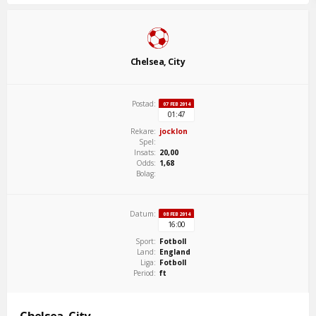
Chelsea, City
Postad:
07 FEB 2014
01:47
Rekare:
jocklon
Spel:
Insats:
20,00
Odds:
1,68
Bolag:
Datum:
08 FEB 2014
16:00
Sport:
Fotboll
Land:
England
Liga:
Fotboll
Period:
ft
Chelsea, City