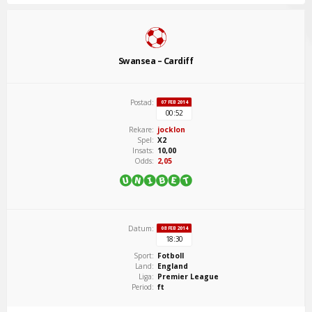
Swansea – Cardiff
Postad:
07 FEB 2014
00:52
Rekare:
jocklon
Spel:
X2
Insats:
10,00
Odds:
2,05
Datum:
08 FEB 2014
18:30
Sport:
Fotboll
Land:
England
Liga:
Premier League
Period:
ft