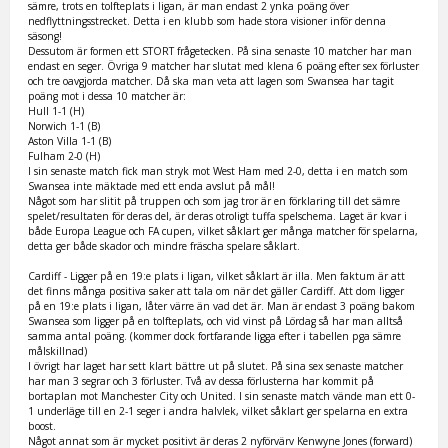
sämre, trots en tolfteplats i ligan, är man endast 2 ynka poäng över
nedflyttningsstrecket. Detta i en klubb som hade stora visioner inför denna
säsong!
Dessutom är formen ett STORT frågetecken. På sina senaste 10 matcher har man
endast en seger. Övriga 9 matcher har slutat med klena 6 poäng efter sex förluster
och tre oavgjorda matcher. Då ska man veta att lagen som Swansea har tagit
poäng mot i dessa 10 matcher är:
Hull 1-1 (H)
Norwich 1-1 (B)
Aston Villa 1-1 (B)
Fulham 2-0 (H)
I sin senaste match fick man stryk mot West Ham med 2-0, detta i en match som
Swansea inte mäktade med ett enda avslut på mål!
Något som har slitit på truppen och som jag tror är en förklaring till det sämre
spelet/resultaten för deras del, är deras otroligt tuffa spelschema. Laget är kvar i
både Europa League och FA cupen, vilket såklart ger många matcher för spelarna,
detta ger både skador och mindre fräscha spelare såklart.
Cardiff - Ligger på en 19:e plats i ligan, vilket såklart är illa. Men faktum är att
det finns många positiva saker att tala om när det gäller Cardiff. Att dom ligger
på en 19:e plats i ligan, låter värre än vad det är. Man är endast 3 poäng bakom
Swansea som ligger på en tolfteplats, och vid vinst på Lördag så har man alltså
samma antal poäng. (kommer dock fortfarande ligga efter i tabellen pga sämre
målskillnad)
I övrigt har laget har sett klart bättre ut på slutet. På sina sex senaste matcher
har man 3 segrar och 3 förluster. Två av dessa förlusterna har kommit på
bortaplan mot Manchester City och United. I sin senaste match vände man ett 0-
1 underläge till en 2-1 seger i andra halvlek, vilket såklart ger spelarna en extra
boost.
Något annat som är mycket positivt är deras 2 nyförvärv Kenwyne Jones (forward)