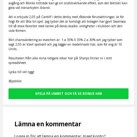
avgång och Monks tillträde kan ge en snabbverkande effekt, som det faktiskt kan
göra vid tränarbyten ibland.
Att vi erbjuds 2,05 på Cardiff i detta derby med rådande förutsättningar, är för
högt för att låta bli spel. Jag tycker det är konstigt att bolagen har gjort Swansea
till så stora favoriter med tanke på deras skador, oroligheter i klubben och den
usla formen.
Min chansvärdering av matchen är: 1:a 35% X 35% 2:a 30% och jag tycker som
sagt 2,05 är klart spelvärt och jag lägger en medelinsats här, som för mig är 10
Units.
Resultaten från alla mina tidigare rekar här på Sharps finner ni i mitt
spreadsheet.
Lycka till vid rygg!
@jocklon
SPELA PÅ UNIBET OCH FÅ SE BONUS HÄR
Lämna en kommentar
Logga in för att lämna en kommentar. Inget konto?