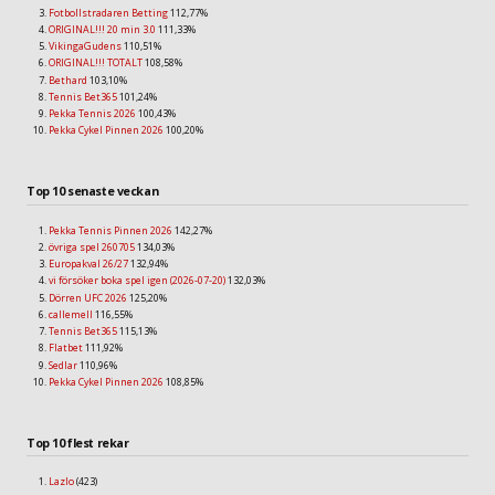
Fotbollstradaren Betting
112,77%
ORIGINAL!!! 20 min 3.0
111,33%
VikingaGudens
110,51%
ORIGINAL!!! TOTALT
108,58%
Bethard
103,10%
Tennis Bet365
101,24%
Pekka Tennis 2026
100,43%
Pekka Cykel Pinnen 2026
100,20%
Top 10 senaste veckan
Pekka Tennis Pinnen 2026
142,27%
övriga spel 260705
134,03%
Europakval 26/27
132,94%
vi försöker boka spel igen (2026-07-20)
132,03%
Dörren UFC 2026
125,20%
callemell
116,55%
Tennis Bet365
115,13%
Flatbet
111,92%
Sedlar
110,96%
Pekka Cykel Pinnen 2026
108,85%
Top 10 flest rekar
Lazlo
(423)