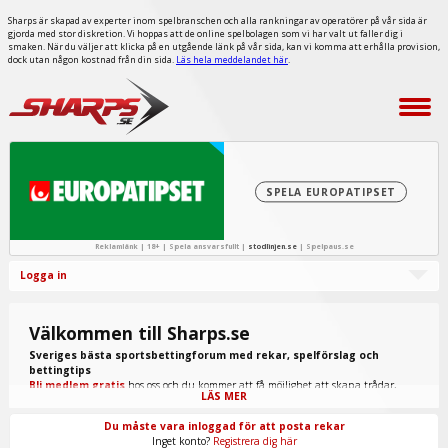
Sharps är skapad av experter inom spelbranschen och alla rankningar av operatörer på vår sida är
gjorda med stor diskretion. Vi hoppas att de online spelbolagen som vi har valt ut faller dig i
smaken. När du väljer att klicka på en utgående länk på vår sida, kan vi komma att erhålla provision,
dock utan någon kostnad från din sida.
Läs hela meddelandet här
.
SPELA EUROPATIPSET
Reklamlänk | 18+ | Spela ansvarsfullt |
stodlinjen.se
|
Spelpaus.se
Logga in
Välkommen till Sharps.se
Sveriges bästa sportsbettingforum med rekar, spelförslag och
bettingtips
Bli medlem gratis
hos oss och du kommer att få möjlighet att skapa trådar,
LÄS MER
skriva inlägg, ta del av spel från "procappers" och mycket annat.
Du måste vara inloggad för att posta rekar
Inget konto?
Registrera dig här