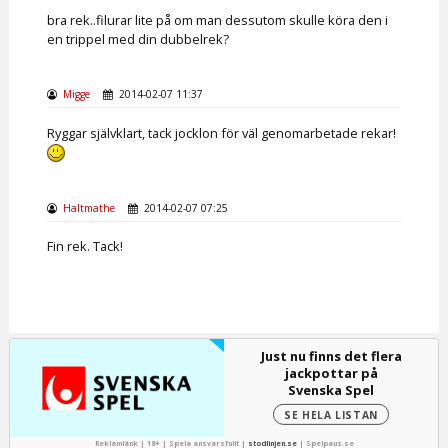
bra rek..filurar lite på om man dessutom skulle köra den i
en trippel med din dubbelrek?
Migge
2014-02-07 11:37
Ryggar självklart, tack jocklon för väl genomarbetade rekar!
Haltmathe
2014-02-07 07:25
Fin rek. Tack!
Just nu finns det flera
jackpottar på
Svenska Spel
SE HELA LISTAN
Reklamlänk | 18+ | Spela ansvarsfullt |
stodlinjen.se
|
Spelpaus.se