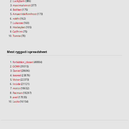
LuckySam
(386)
maximalvinst
(377)
Bollbet
(175)
AmaerildeRimfrost
(173)
robfri
(162)
Lukasoe
(160)
Hockeybet
(105)
CalPrim
(75)
Tomte
(70)
Mest ryggad i spreadsheet
forbidden_closet
(49884)
GOWI
(31015)
Daniel
(28696)
boored
(23076)
Victor
(22373)
Inside
(21121)
motsi
(18652)
Pacman
(18297)
axel
(17035)
Lazlo
(16154)