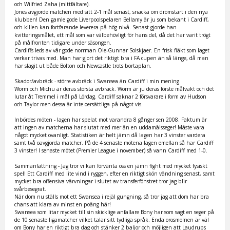
och Wilfried Zaha (mittfältare).
Jones avgjorde matchen med sitt 2-1 mål senast, snacka om drömstart i den nya
klubben! Den gamle gode Liverpoolspelaren Bellamy är ju som bekant i Cardiff,
och killen kan fortfarande leverera på hög nivå. Senast gjorde han
kvitteringsmålet, ett mål som var välbehövligt för hans del, då det har varit trögt
på målfronten tidigare under säsongen.
Cardiffs leds av vår gode norrman Ole-Gunnar Solskjaer. En frisk fläkt som laget
verkar trivas med. Man har gjort det riktigt bra i FA cupen än så länge, då man
har slagit ut både Bolton och Newcastle trots bortaplan.
Skador/avbräck - större avbräck i Swansea än Cardiff i min mening.
Worm och Michu är deras största avbräck. Worm är ju deras förste målvakt och det
lutar åt Tremmel i mål på Lördag. Cardiff saknar 2 försvarare i form av Hudson
och Taylor men dessa är inte oersättliga på något vis.
Inbördes möten - lagen har spelat mot varandra 8 gånger sen 2008. Faktum är
att ingen av matcherna har slutat med mer än en uddamålsseger! Måste vara
något mycket ovanligt. Statistiken är helt jämn då lagen har 3 vinster vardera
samt två oavgjorda matcher. På de 4 senaste mötena lagen emellan så har Cardiff
3 vinster! I senaste mötet (Premier League i november) så vann Cardiff med 1-0.
Sammanfattning - Jag tror vi kan förvänta oss en jämn fight med mycket fysiskt
spel! Ett Cardiff med lite vind i ryggen, efter en riktigt skön vändning senast, samt
mycket bra offensiva värvningar i slutet av transferfönstret tror jag blir
svårbesegrat.
När dom nu ställs mot ett Swansea i rejäl gungning, så tror jag att dom har bra
chans att klara av minst en poäng här!
Swansea som litar mycket till sin skicklige anfallare Bony har som sagt en seger på
de 10 senaste ligamatcher vilket talar sitt tydliga språk. Enda orosmolnen är väl
om Bony har en riktigt bra dag och stänker 2 baljor och möjligen att Laudrups