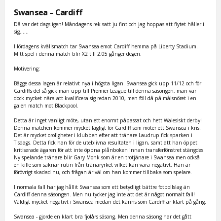
Swansea – Cardiff
Då var det dags igen! Måndagens rek satt ju fint och jag hoppas att flytet håller i
sig......
I lördagens kvällsmatch tar Swansea emot Cardiff hemma på Liberty Stadium.
Mitt spel i denna match blir X2 till 2,05 gånger degen.
Motivering:
Bägge dessa lagen är relativt nya i högsta ligan. Swansea gick upp 11/12 och för
Cardiffs del så gick man upp till Premier League till denna säsongen, man var
dock mycket nära att kvalificera sig redan 2010, men föll då på målsnöret i en
galen match mot Blackpool.
Detta är inget vanligt möte, utan ett enormt påpassat och hett Walesiskt derby!
Denna matchen kommer mycket lägligt för Cardiff som möter ett Swansea i kris.
Det är mycket oroligheter i klubben efter att tränare Laudrup fick sparken i
Tisdags. Detta fick han för de uteblivna resultaten i ligan, samt att han öppet
kritiserade ägaren för att inte öppna plånboken innan transferfönstret stängdes.
Ny spelande tränare blir Gary Monk som är en trotjänare i Swansea men också
en kille som saknar rutin från tränaryrket vilket kan vara negativt. Han är
förövrigt skadad nu, och frågan är väl om han kommer tillbaka som spelare.
I normala fall har jag hållit Swansea som ett betydligt bättre fotbollslag än
Cardiff denna säsongen. Men nu tycker jag inte att det är något normalt fall!
Väldigt mycket negativt i Swansea medan det känns som Cardiff är klart på gång.
Swansea - gjorde en klart bra fjolårs säsong. Men denna säsong har det gått