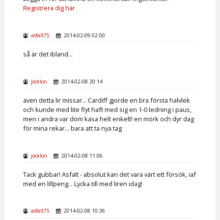
Registrera dig här
asfalt75
2014-02-09 02:00
så är det ibland...
jocklon
2014-02-08 20:14
även detta lir missar... Cardiff gjorde en bra första halvlek
och kunde med lite flyt haft med sig en 1-0 ledning i paus,
men i andra var dom kasa helt enkelt! en mörk och dyr dag
för mina rekar... bara att ta nya tag
jocklon
2014-02-08 11:06
Tack gubbar! Asfalt - absolut kan det vara värt ett försök, iaf
med en lillpeng... Lycka till med liren idag!
asfalt75
2014-02-08 10:36