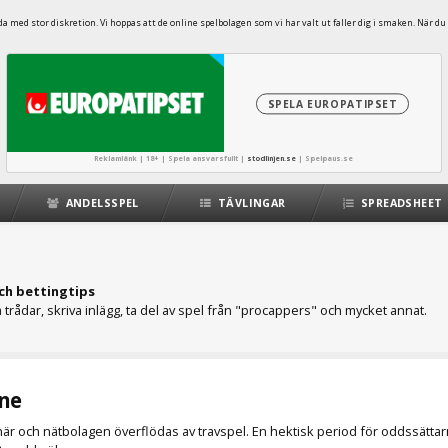
 med stor diskretion. Vi hoppas att de online spelbolagen som vi har valt ut faller dig i smaken. När du 
SPELA EUROPATIPSET
Reklamlänk | 18+ | Spela ansvarsfullt |
stodlinjen.se
|
Spelpaus.se
ANDELSSPEL
TÄVLINGAR
SPREADSHEET
ch bettingtips
trådar, skriva inlägg, ta del av spel från "procappers" och mycket annat.
ne
här och nätbolagen överflödas av travspel. En hektisk period för oddssätta