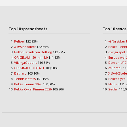
Top 10 spreadsheets
Top 10 senas
Pelipel
122,95%
vi försöker 
X @AIKSoderr
122,85%
Pekka Tenni
Fotbollstradaren Betting
112,77%
övriga spel 
ORIGINAL!!! 20 min 3.0
111,33%
Europakval 
VikingaGudens
110,51%
Dörren UFC
ORIGINAL!!! TOTALT
108,58%
callemell
11
Bethard
103,10%
X @AIKSod
Tennis Bet365
101,19%
Pekka Cykel
Pekka Tennis 2026
100,34%
Flatbet
111,
Pekka Cykel Pinnen 2026
100,20%
Sedlar
110,