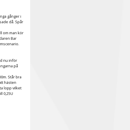
nga gånger i
tsade då. Spår
ill om man kör
ndaren Bar
römscenario.
d nu inför
pengarna på
00m. Står bra
att hästen
a lopp vilket
ll 0,25U