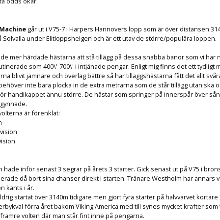
ta odds ökar.
 Machine
går ut i V75-7 i Harpers Hannovers lopp som är över distansen 31
å Solvalla under Elitloppshelgen och är ett utav de större/populära loppen.
för de mer härdade hästarna att stå tillägg på dessa snabba banor som vi har 
tinerade som 400\'-700\' i intjänade pengar. Enligt mig finns det ett tydligt 
a blivit jämnare och överlag bättre så har tilläggshästarna fått det allt svår
 behöver inte bara plocka in de extra metrarna som de står tillägg utan ska 
 gör handikappet ännu större. De hästar som springer på innerspår över sån
t gynnade.
olterna är förenklat:
n
ivision
vision
 hade inför senast 3 segrar på årets 3 starter. Gick senast ut på V75 i bron
erade då bort sina chanser direkt i starten. Tränare Westholm har annars var
 känts i år.
rig startat över 3140m tidigare men gjort fyra starter på halvvarvet kortare
derbykval förra året bakom Viking America med till synes mycket krafter som t
 främre volten där man står fint inne på pengarna.