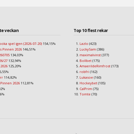
te veckan
Top 10 flest rekar
boka spel igen (2026-07-20)
154,15%
Lazlo
(423)
s Pinnen 2026
146,51%
LuckySam
(386)
260705
134,03%
maximalvinst
(377)
26/27
132,94%
Bollbet
(175)
 2026
125,20%
AmaerildeRimfrost
(173)
6,55%
robfri
(162)
err
114,82%
Lukasoe
(160)
 Pinnen 2026
112,81%
Hockeybet
(105)
92%
CalPrim
(75)
96%
Tomte
(70)