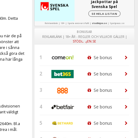
jackpottar på
Svenska Spel
SE HELA LISTAN
40m. Detta
Reklamlänk | 18+ | Spela ansvarsfullt |
stodlinjen.se
|
Spelpaus.se
BONUSAR
nu när de på
REKLAMLÄNK | 18+ ÅR - REGLER OCH VILLKOR GÄLLER |
mönster att
STÖDLINJEN.SE
are i sånna
också göra det
1
Se bonus
na här långa
2
Se bonus
3
Se bonus
sdivisionen
4
Se bonus
it väldigt
5
Se bonus
 2640m. Bl.a
rea i mål.