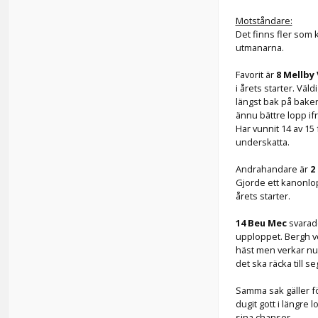
Motståndare:
Det finns fler som
utmanarna.
Favorit är
8 Mellby
i årets starter. Vä
längst bak på bake
ännu bättre lopp i
Har vunnit 14 av 15 
underskatta.
Andrahandare är
2
Gjorde ett kanonlo
årets starter.
14 Beu Mec
svarade
upploppet. Bergh ve
häst men verkar nu 
det ska räcka till se
Samma sak gäller 
dugit gott i längre
sina chanser.