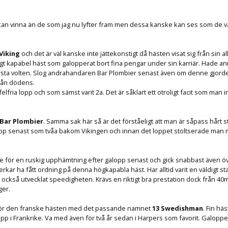
 kan vinna än de som jag nu lyfter fram men dessa kanske kan ses som de v
 Viking
och det är väl kanske inte jättekonstigt då hästen visat sig från sin al
ldigt kapabel häst som galopperat bort fina pengar under sin karriär. Hade an
rsta volten. Slog andrahandaren Bar Plombier senast även om denne gjorde
från dödens.
felfria lopp och som sämst varit 2a. Det är såklart ett otroligt facit som man i
 Bar Plombier
. Samma sak här så är det förståeligt att man är såpass hårt s
pp senast som tvåa bakom Vikingen och innan det loppet stoltserade man m
 för en ruskig upphämtning efter galopp senast och gick snabbast även ö
rkar ha fått ordning på denna högkapabla häst. Har alltid varit en väldigt st
också utvecklat speedigheten. Krävs en riktigt bra prestation dock från 40m t
ger.
för den franske hästen med det passande namnet
13 Swedishman
. Fin hä
 lopp i Frankrike. Va med även för två år sedan i Harpers som favorit. Galopp