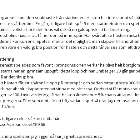
g anses som den snabbaste från startvolten. Hästen har inte startat så må
r det lite svårbedömt. En gång tidigare haft spår 5 med startmetoden och spe
imalt i voltstart och det finns väl också en galopprisk att ta i beaktning.
etsholms häst är att få ner den på innerspår. Har svårt att se hästen räcka t
i denna konkurrens. Spetsar man är det möjligt att man släpper till andraha
ren vore en väldigt bra position för hästen och detta får väl ses som ett d
rdering
nast spelades som favorit i bronsdivisionen verkar ha blivit helt bortglöm
ästarna har en gynnsam uppgift i detta lopp och när Unibet ger 30 gånger 
är det riktigt bra.
t hästen får ett spårsnålt lopp på innerspår och sedan hittar ut sista 300-5
h har absolut kapaciteten att vinna med rätt resa. Oddset vi får motsvarar 
ger av 100. I min värdering så har hästen åtminstone 5% chans att vinna dett
 pengarna. Eftersom detta är ett hög varians spel så drar jag ner insatsen ti
 1U/bet.
v tidigare rekar så kan ni titta här:
s.se/spreadsheet/30366
ga andra spel som jag lägger så har jag mitt spreedsheat: