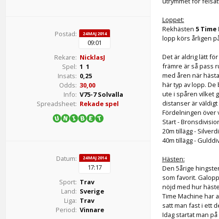
utrymmet för felsat
Loppet:
Rekhästen
5 Time
Postad:
24 MAJ 2014
lopp körs årligen p
09:01
Det är aldrig lätt 
Rekare:
NicklasJ
främre är så pass ru
Spel:
1 1
med åren när hästarn
Insats:
0,25
här typ av lopp. De
Odds:
30,00
ute i spåren vilket
Info:
V75-7 Solvalla
distanser är väldig
Spreadsheet:
Rekade spel
Fördelningen över v
Start - Bronsdivisio
20m tillägg - Silverd
40m tillägg - Gulddi
Datum:
Hästen:
24 MAJ 2014
17:17
Den 5årige hingsten
som favorit. Galopp
Sport:
Trav
nöjd med hur hästen
Land:
Sverige
Time Machine har ald
Liga:
Trav
satt man fast i ett 
Period:
Vinnare
Idag startat man på