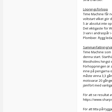
Löpningsförlopp
Time Machine får no
voltstart vilket gö
5 är absolut inte opt
Det viktigaste för W
3 varv i andraspår 
Plombier. Rygg leda
Sammanfattning/vä
Time Machine som se
denna start. Starth
Westholms hingst så 
Förhoppningen är at
inne på pengarna oc
måste vinna 3,3 gån
motsvarar 20 gånger
jämfört med vanliga
För att se resultat a
https://www.sharp
För att titta på/ryg