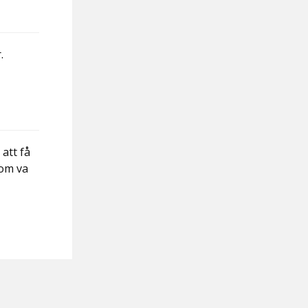
.
 att få
som va