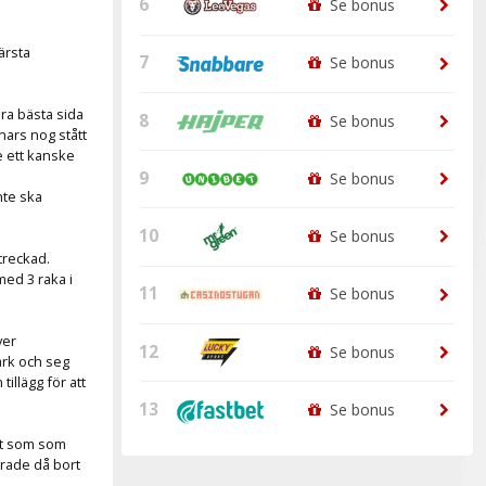
6
Se bonus
ärsta
7
Se bonus
lra bästa sida
8
Se bonus
nars nog stått
 ett kanske
9
Se bonus
nte ska
10
Se bonus
treckad.
ed 3 raka i
11
Se bonus
ver
12
Se bonus
ark och seg
illägg för att
13
Se bonus
st som som
erade då bort