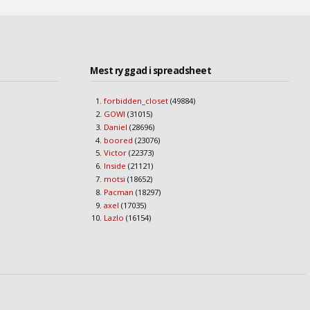
Mest ryggad i spreadsheet
forbidden_closet
(49884)
GOWI
(31015)
Daniel
(28696)
boored
(23076)
Victor
(22373)
Inside
(21121)
motsi
(18652)
Pacman
(18297)
axel
(17035)
Lazlo
(16154)