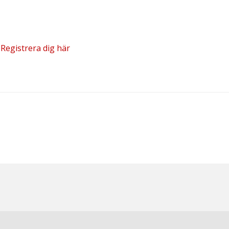
?
Registrera dig här