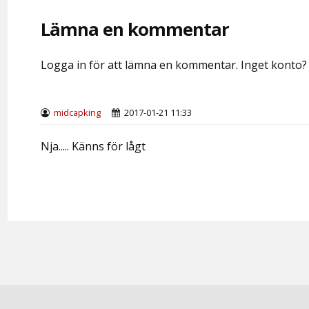
Lämna en kommentar
Logga in för att lämna en kommentar. Inget konto
midcapking
2017-01-21 11:33
Nja..... Känns för lågt