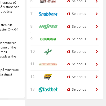
6
Se bonus
 hoppats på
å sistone var
tog poäng
7
Se bonus
ter. Alla
8
Se bonus
ster City, 0-1
9
Se bonus
identifierat
 some of the
10
Se bonus
 their
at plays the
11
Se bonus
v på minst 60%
da sig på
12
Se bonus
13
Se bonus