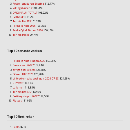
Fotbollstradaren Betting
112,77%
VikingaGudens
110,51%
ORIGINAL!!! TOTALT
108,22%
Bethard
103,17%
Tennis Bet365
101,22%
Pekka Tennis 2026
100,36%
Pekka Cykel Pinnen 2026
100,17%
Tennis Pekka
99,74%
Top 10 senaste veckan
Pekka Tennis Pinnen 2026
153,08%
Europakval 26/27
132,94%
övriga spel 260705
128,48%
Dörren UFC 2026
125,20%
vi försöker boka spel igen (2026-07-20)
124,28%
3 Invest
116,97%
callemell
116,55%
Tennis Bet365
114,99%
Bettingstugan 26/27
112,55%
Flatbet
111,92%
Top 10 flest rekar
Lazlo
(423)