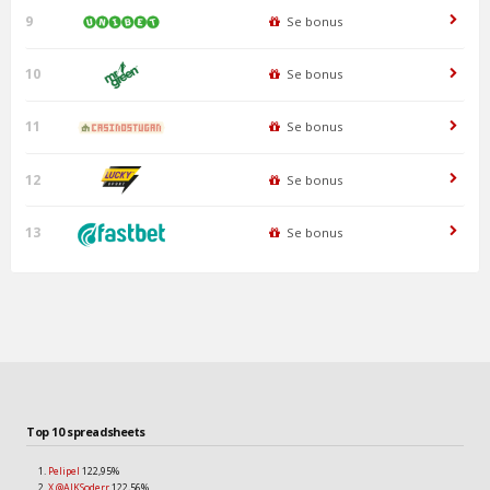
9
Se bonus
10
Se bonus
11
Se bonus
12
Se bonus
13
Se bonus
Top 10 spreadsheets
Pelipel
122,95%
X @AIKSoderr
122,56%