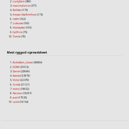
LuckySam
(386)
maximalvinst
(377)
Bollbet
(175)
AmaerildeRimfrost
(173)
robfri
(162)
Lukasoe
(160)
Hockeybet
(105)
CalPrim
(75)
Tomte
(70)
Mest ryggad i spreadsheet
forbidden_closet
(49884)
GOWI
(31015)
Daniel
(28696)
boored
(23076)
Victor
(22370)
Inside
(21121)
motsi
(18652)
Pacman
(18297)
axel
(17035)
Lazlo
(16154)