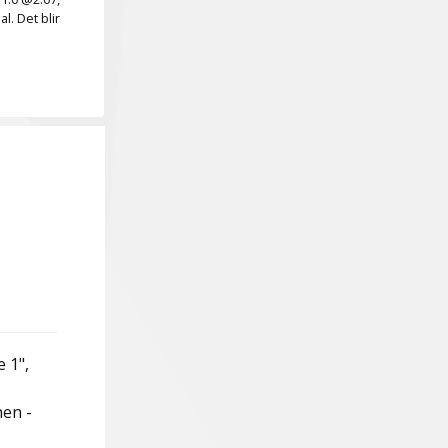
l. Det blir
e 1",
hen -