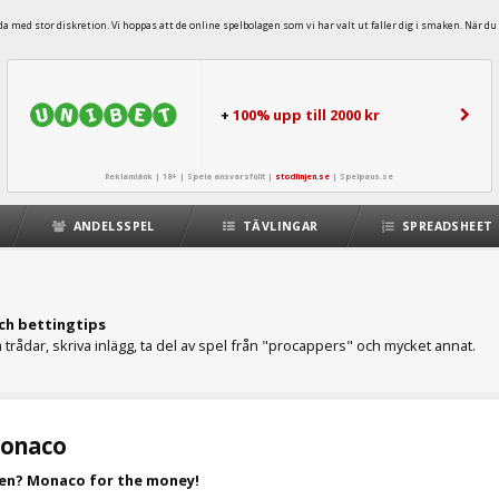
 med stor diskretion. Vi hoppas att de online spelbolagen som vi har valt ut faller dig i smaken. När du 
+
100% upp till 2000 kr
Reklamlänk | 18+ | Spela ansvarsfullt |
stodlinjen.se
|
Spelpaus.se
ANDELSSPEL
TÄVLINGAR
SPREADSHEET
ch bettingtips
trådar, skriva inlägg, ta del av spel från "procappers" och mycket annat.
Monaco
en? Monaco for the money!