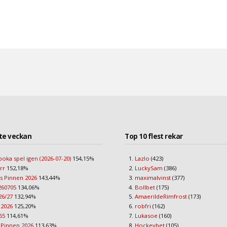
te veckan
Top 10 flest rekar
boka spel igen (2026-07-20)
154,15%
Lazlo
(423)
err
152,18%
LuckySam
(386)
s Pinnen 2026
143,44%
maximalvinst
(377)
260705
134,06%
Bollbet
(175)
26/27
132,94%
AmaerildeRimfrost
(173)
 2026
125,20%
robfri
(162)
65
114,61%
Lukasoe
(160)
 Pinnen 2026
113,63%
Hockeybet
(105)