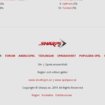
92%
CalPrim
(75)
96%
Tomte
(70)
AR
FORUM
ANDELSSPEL
TÄVLINGAR
SPREADSHEET
POPULÄRA SPEL
18+ | Spela ansvarsfullt
Regler och villkor gäller
www.stodlinjen.se
|
www.spelpaus.se
Copyright © Sharps.se, 2019. All Rights Reserved
Regler
Kontakta
Oddsbonusar