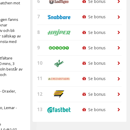
6
Se bonus
amatchen mot
7
Se bonus
ongen fanns
aknar
v och bli
8
Se bonus
 sällskap av
minsta med
9
Se bonus
tfältare
10
Se bonus
0 mins, 3
oln består av
 och
11
Se bonus
- Draxler,
12
Se bonus
o, Lemar -
13
Se bonus
e
1.0 @2.07,