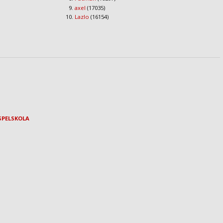
axel
(17035)
Lazlo
(16154)
SPELSKOLA