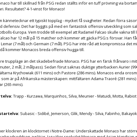
naco har till skillnad från PSG redan ställts inför en tuff prövning via bort
ri. Resultatet? 4-1-vinst för Monaco!
 kännetecknar ett typiskt topplag - mycket få svagheter. Redan förra säs
id defensiv. Det har byggts på med en fantastisk offensiv utveckling som s
otbolls-Europa. Vem trodde till exempel att Radamel Falcao skulle vakna till li
Falcao har 12 mål på 15 matcher och kommer att gäcka PSG:s försvar. Han får
 Lemar (7 mål) och Germain (7 mål). PSG har inte råd att kompromissa det 
r då kommer Monacos breda offensiv hugga till.
mre truppläge än det skadebefriade Monaco. PSG har en färsk frånvaro i mit
minuter, 2 mål, 2 målpass). Sedan förut saknas duktige ytterbacken Aurier (99
fältarna Krychowiak (611 mins) och Pastore (286 mins). Monacos enda orosm
e som är på Afrikanska mästerskapen: mittfältaren Adama Traoré (281 mins)
ar (265 mins).
rtelva:
Trapp - Kurzawa, Marquinhos, Silva, Meunier - Matuidi, Motta, Rabiot 
startelva:
Subasic - Sidibé, Jemerson, Glik, Mendy - Silva, Fabinho, Bakayok
mer klockren än klocktornet i Notre-Dame: Underskattade Monaco har störr
rknadsoddsen avslöjar. Jag väljer spelvalet Monaco med Asian Handicap +