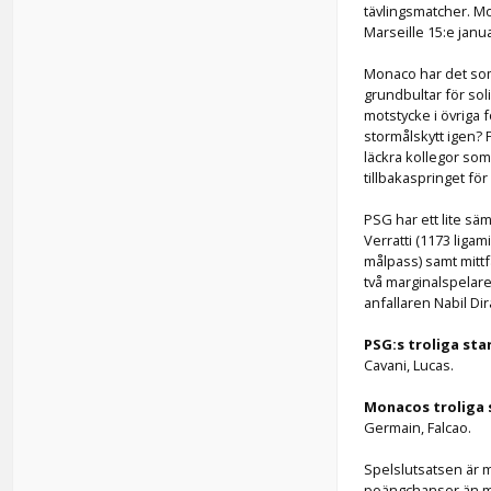
tävlingsmatcher. Mo
Marseille 15:e janua
Monaco har det som
grundbultar för sol
motstycke i övriga f
stormålskytt igen? 
läckra kollegor som
tillbakaspringet fö
PSG har ett lite sä
Verratti (1173 liga
målpass) samt mitt
två marginalspelar
anfallaren Nabil Dir
PSG:s troliga sta
Cavani, Lucas.
Monacos troliga 
Germain, Falcao.
Spelslutsatsen är 
poängchanser än ma