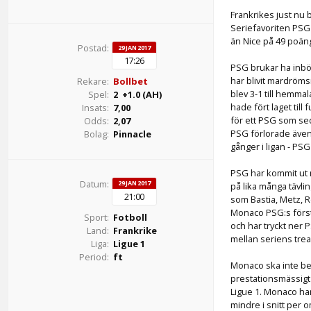
Frankrikes just nu b
Seriefavoriten PSG
än Nice på 49 poäng
Postad:
29 JAN 2017
17:26
PSG brukar ha inbö
har blivit mardröms
Rekare:
Bollbet
blev 3-1 till hemma
Spel:
2 +1.0 (AH)
hade fört laget til
Insats:
7,00
för ett PSG som se
Odds:
2,07
PSG förlorade även
Bolag:
Pinnacle
gånger i ligan - PS
PSG har kommit ut m
Datum:
29 JAN 2017
på lika många tävlin
21:00
som Bastia, Metz, 
Monaco PSG:s först
Sport:
Fotboll
och har tryckt ner P
Land:
Frankrike
mellan seriens trea
Liga:
Ligue 1
Period:
ft
Monaco ska inte be 
prestationsmässigt v
Ligue 1. Monaco har
mindre i snitt per 