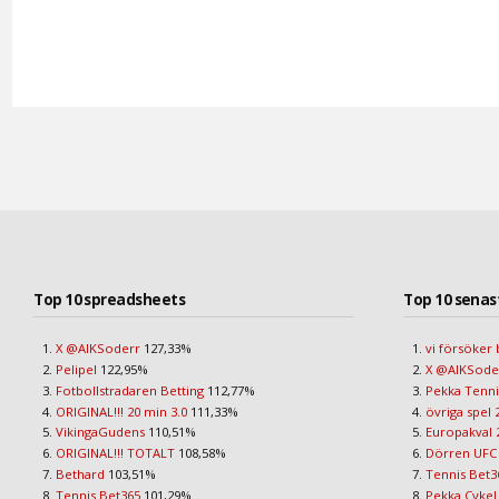
Top 10 spreadsheets
Top 10 senas
X @AIKSoderr
127,33%
vi försöker 
Pelipel
122,95%
X @AIKSod
Fotbollstradaren Betting
112,77%
Pekka Tenni
ORIGINAL!!! 20 min 3.0
111,33%
övriga spel 
VikingaGudens
110,51%
Europakval 
ORIGINAL!!! TOTALT
108,58%
Dörren UFC
Bethard
103,51%
Tennis Bet3
Tennis Bet365
101,29%
Pekka Cykel