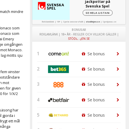
jackpottar på
Svenska Spel
 match mindre
SE HELA LISTAN
Reklamlänk | 18+ | Spela ansvarsfullt |
stodlinjen.se
|
Spelpaus.se
 Monaco som
BONUSAR
 Monaco som
REKLAMLÄNK | 18+ ÅR - REGLER OCH VILLKOR GÄLLER |
nai Emery
STÖDLINJEN.SE
redje omgången
t mot Monaco.
1
Se bonus
lag mötts sju
2
Se bonus
 fem vinster
 motståndare
n mot
3
Se bonus
en för given
0 för 1/X/2
4
Se bonus
 säsong har
5
Se bonus
 gjorda i
rygt ett mål
 många