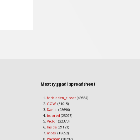
Mest ryggad i spreadsheet
forbidden_closet
(49884)
GOWI
(31015)
Daniel
(28696)
boored
(23076)
Victor
(22373)
Inside
(21121)
motsi
(18652)
Pacman
(18297)