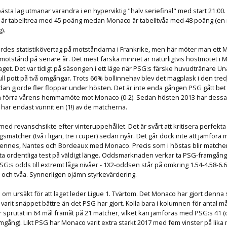
ästa lag utmanar varandra i en hyperviktig "halv seriefinal" med start 21:00.
 är tabelltrea med 45 poäng medan Monaco är tabelltvåa med 48 poäng (en
).
rdes statistikövertag på motståndarna i Frankrike, men här möter man ett
motstånd på senare år. Det mest färska minnet är naturligtvis höstmötet i
laget. Det var tidigt på säsongen i ett läge när PSG:s färske huvudtränare U
l full pott på två omgångar. Trots 66% bollinnehav blev det magplask i den t
dan gjorde fler floppar under hösten. Det är inte enda gången PSG gått be
 förra vårens hemmamöte mot Monaco (0-2). Sedan hösten 2013 har dessa 
G har endast vunnit en (1!) av de matcherna.
ed revanschsikte efter vinteruppehållet. Det är svårt att kritisera perfekta
gsmatcher (två i ligan, tre i cuper) sedan nyår. Det går dock inte att jämföra
Rennes, Nantes och Bordeaux med Monaco. Precis som i höstas blir matche
a ordentliga test på väldigt länge. Oddsmarknaden verkar ta PSG-framgång
SG:s odds till extremt låga nivåer - 1X2-oddsen står på omkring 1.54-4.58-6.6
 och tvåa. Synnerligen ojämn styrkevärdering.
om ursäkt för att laget leder Ligue 1. Tvärtom. Det Monaco har gjort denna
arit snäppet bättre än det PSG har gjort. Kolla bara i kolumnen för antal mål
 sprutat in 64 mål framåt på 21 matcher, vilket kan jämföras med PSG:s 41 (d
omgång). Likt PSG har Monaco varit extra starkt 2017 med fem vinster på lika