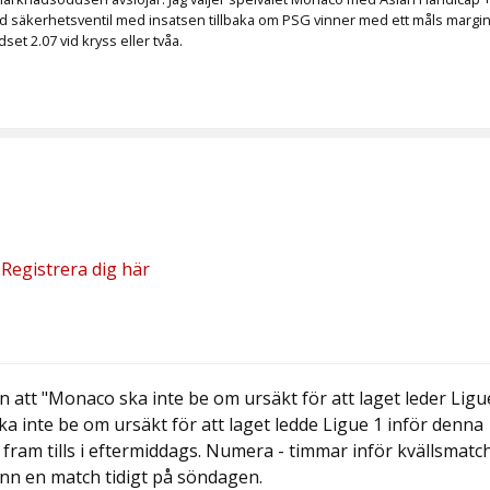
gd säkerhetsventil med insatsen tillbaka om PSG vinner med ett måls margina
dset 2.07 vid kryss eller tvåa.
?
Registrera dig här
sen att "Monaco ska inte be om ursäkt för att laget leder Ligu
ka inte be om ursäkt för att laget ledde Ligue 1 inför denna
ram tills i eftermiddags. Numera - timmar inför kvällsmatc
vann en match tidigt på söndagen.