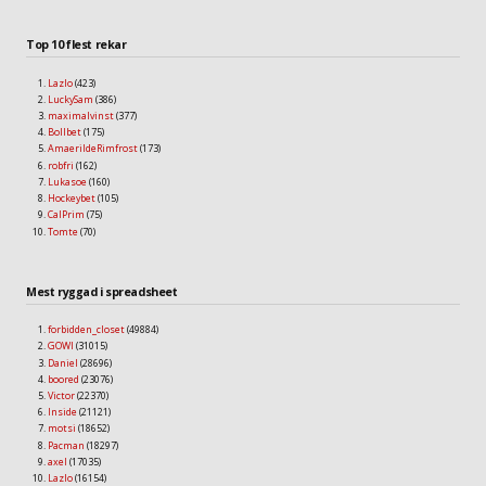
Top 10 flest rekar
Lazlo
(423)
LuckySam
(386)
maximalvinst
(377)
Bollbet
(175)
AmaerildeRimfrost
(173)
robfri
(162)
Lukasoe
(160)
Hockeybet
(105)
CalPrim
(75)
Tomte
(70)
Mest ryggad i spreadsheet
forbidden_closet
(49884)
GOWI
(31015)
Daniel
(28696)
boored
(23076)
Victor
(22370)
Inside
(21121)
motsi
(18652)
Pacman
(18297)
axel
(17035)
Lazlo
(16154)