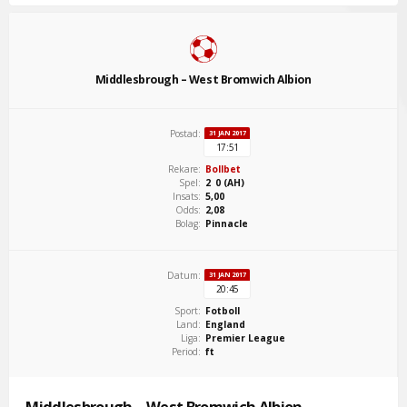
Middlesbrough – West Bromwich Albion
Postad:
31 JAN 2017
17:51
Rekare:
Bollbet
Spel:
2 0 (AH)
Insats:
5,00
Odds:
2,08
Bolag:
Pinnacle
Datum:
31 JAN 2017
20:45
Sport:
Fotboll
Land:
England
Liga:
Premier League
Period:
ft
Middlesbrough – West Bromwich Albion