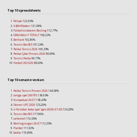
Top 10 spreadsheets
Pelipel
122,95%
X @AIKSoderr
121,98%
Fotbollstradaren Betting
112,77%
ORIGINAL!!! TOTALT
108,22%
Bethard
102,86%
Tennis Bet365
101,24%
Pekka Tennis 2026
100,33%
Pekka Cykel Pinnen 2026
99,99%
Tennis Pekka
99,77%
Fotboll 2025/26
98,69%
Top 10 senaste veckan
Pekka Tennis Pinnen 2026
144,58%
övriga spel 260705
139,93%
Europakval 26/27
138,43%
Dörren UFC 2026
125,20%
vi försöker boka spel igen (2026-07-20)
124,28%
Tennis Bet365
117,96%
callemell
116,55%
Bettingstugan 26/27
112,55%
Flatbet
111,92%
Sedlar
110,90%