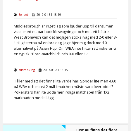
Bollbet
2017-01-31 18:19
Middlesbrough är inget lag som bjuder upp till dans, men
visst: med ett par backförsvagningar och mot ett bättre
West Bromwich kan det möjligen sticka iväg med 2-0 eller 3-
1 till gästerna på en bra dag. Jag nöjer mig dock med 0-
alternativet på Asian Hcp. Om WBA inte hittar rätt riskerar vi
en typisk "Boro-matchbild" och 0-0 eller 1-1.
midcapking
2017-01-31 18:15
Håller med att det finns lite värde här. Sprider lite men 4.60
på WBA och minst 2 mål i matchen måste vara överodds!?
Pokerstars har lite udda men roliga matchspel från 1X2
marknaden med tillägg!
Just nu finns det flera