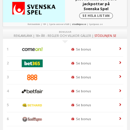
jackpottar på
Svenska Spel
SE HELA LISTAN
Reklamlänk | 18+ | Spela ansvarsfullt |
stodlinjen.se
|
Spelpaus.se
BONUSAR
REKLAMLÄNK | 18+ ÅR - REGLER OCH VILLKOR GÄLLER |
STÖDLINJEN.SE
1
Se bonus
2
Se bonus
3
Se bonus
4
Se bonus
5
Se bonus
6
Se bonus