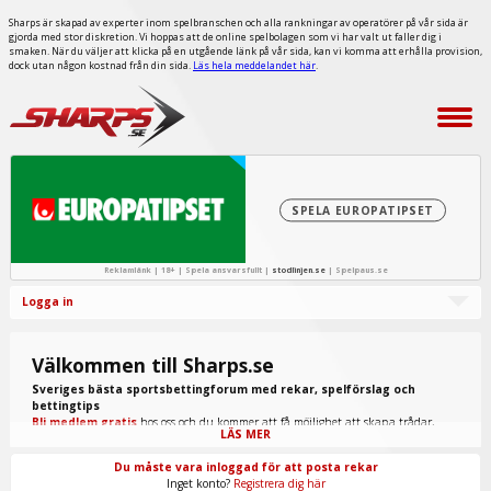
Sharps är skapad av experter inom spelbranschen och alla rankningar av operatörer på vår sida är
gjorda med stor diskretion. Vi hoppas att de online spelbolagen som vi har valt ut faller dig i
smaken. När du väljer att klicka på en utgående länk på vår sida, kan vi komma att erhålla provision,
dock utan någon kostnad från din sida.
Läs hela meddelandet här
.
SPELA EUROPATIPSET
Reklamlänk | 18+ | Spela ansvarsfullt |
stodlinjen.se
|
Spelpaus.se
Logga in
Välkommen till Sharps.se
Sveriges bästa sportsbettingforum med rekar, spelförslag och
bettingtips
Bli medlem gratis
hos oss och du kommer att få möjlighet att skapa trådar,
LÄS MER
skriva inlägg, ta del av spel från "procappers" och mycket annat.
Du måste vara inloggad för att posta rekar
Inget konto?
Registrera dig här