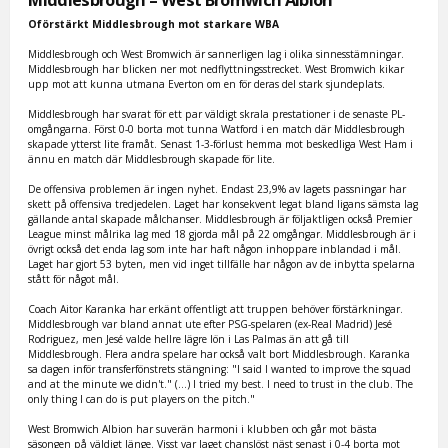
Oförstärkt Middlesbrough mot starkare WBA
Middlesbrough och West Bromwich är sannerligen lag i olika sinnesstämningar.
Middlesbrough har blicken ner mot nedflyttningsstrecket. West Bromwich kikar
upp mot att kunna utmana Everton om en för deras del stark sjundeplats.
Middlesbrough har svarat för ett par väldigt skrala prestationer i de senaste PL-
omgångarna. Först 0-0 borta mot tunna Watford i en match där Middlesbrough
skapade ytterst lite framåt. Senast 1-3-förlust hemma mot beskedliga West Ham i
ännu en match där Middlesbrough skapade för lite.
De offensiva problemen är ingen nyhet. Endast 23,9% av lagets passningar har
skett på offensiva tredjedelen. Laget har konsekvent legat bland ligans sämsta lag
gällande antal skapade målchanser. Middlesbrough är följaktligen också Premier
League minst målrika lag med 18 gjorda mål på 22 omgångar. Middlesbrough är i
övrigt också det enda lag som inte har haft någon inhoppare inblandad i mål.
Laget har gjort 53 byten, men vid inget tillfälle har någon av de inbytta spelarna
stått för något mål.
Coach Aitor Karanka har erkänt offentligt att truppen behöver förstärkningar.
Middlesbrough var bland annat ute efter PSG-spelaren (ex-Real Madrid) Jesé
Rodriguez, men Jesé valde hellre lägre lön i Las Palmas än att gå till
Middlesbrough. Flera andra spelare har också valt bort Middlesbrough. Karanka
sa dagen inför transferfönstrets stängning: "I said I wanted to improve the squad
and at the minute we didn't." (...) I tried my best. I need to trust in the club. The
only thing I can do is put players on the pitch."
West Bromwich Albion har suverän harmoni i klubben och går mot bästa
säsongen på väldigt länge. Visst var laget chanslöst näst senast i 0-4 borta mot