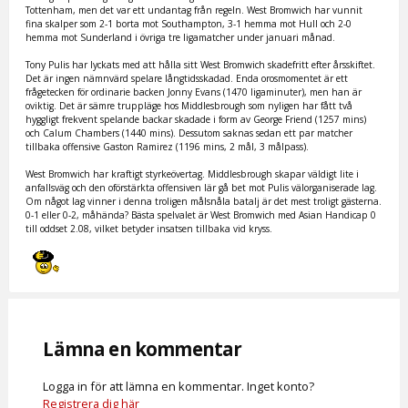
Tottenham, men det var ett undantag från regeln. West Bromwich har vunnit
fina skalper som 2-1 borta mot Southampton, 3-1 hemma mot Hull och 2-0
hemma mot Sunderland i övriga tre ligamatcher under januari månad.
Tony Pulis har lyckats med att hålla sitt West Bromwich skadefritt efter årsskiftet.
Det är ingen nämnvärd spelare långtidsskadad. Enda orosmomentet är ett
frågetecken för ordinarie backen Jonny Evans (1470 ligaminuter), men han är
oviktig. Det är sämre truppläge hos Middlesbrough som nyligen har fått två
hyggligt frekvent spelande backar skadade i form av George Friend (1257 mins)
och Calum Chambers (1440 mins). Dessutom saknas sedan ett par matcher
tillbaka offensive Gaston Ramirez (1196 mins, 2 mål, 3 målpass).
West Bromwich har kraftigt styrkeövertag. Middlesbrough skapar väldigt lite i
anfallsväg och den oförstärkta offensiven lär gå bet mot Pulis välorganiserade lag.
Om något lag vinner i denna troligen målsnåla batalj är det mest troligt gästerna.
0-1 eller 0-2, måhända? Bästa spelvalet är West Bromwich med Asian Handicap 0
till oddset 2.08, vilket betyder insatsen tillbaka vid kryss.
Lämna en kommentar
Logga in för att lämna en kommentar. Inget konto?
Registrera dig här