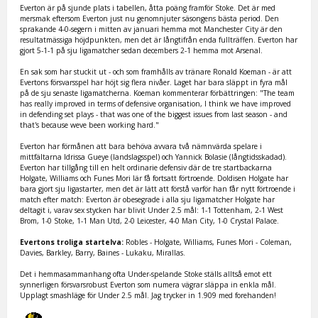
Everton är på sjunde plats i tabellen, åtta poäng framför Stoke. Det är med
mersmak eftersom Everton just nu genomnjuter säsongens bästa period. Den
sprakande 4-0-segern i mitten av januari hemma mot Manchester City är den
resultatmässiga höjdpunkten, men det är långtifrån enda fullträffen. Everton har
gjort 5-1-1 på sju ligamatcher sedan decembers 2-1 hemma mot Arsenal.
En sak som har stuckit ut - och som framhålls av tränare Ronald Koeman - är att
Evertons försvarsspel har höjt sig flera nivåer. Laget har bara släppt in fyra mål
på de sju senaste ligamatcherna. Koeman kommenterar förbättringen: "The team
has really improved in terms of defensive organisation, I think we have improved
in defending set plays - that was one of the biggest issues from last season - and
that's because weve been working hard."
Everton har förmånen att bara behöva avvara två nämnvärda spelare i
mittfältarna Idrissa Gueye (landslagsspel) och Yannick Bolasie (långtidsskadad).
Everton har tillgång till en helt ordinarie defensiv där de tre startbackarna
Holgate, Williams och Funes Mori lär få fortsatt förtroende. Doldisen Holgate har
bara gjort sju ligastarter, men det är lätt att förstå varför han får nytt förtroende i
match efter match: Everton är obesegrade i alla sju ligamatcher Holgate har
deltagit i, varav sex stycken har blivit Under 2.5 mål: 1-1 Tottenham, 2-1 West
Brom, 1-0 Stoke, 1-1 Man Utd, 2-0 Leicester, 4-0 Man City, 1-0 Crystal Palace.
Evertons troliga startelva:
Robles - Holgate, Williams, Funes Mori - Coleman,
Davies, Barkley, Barry, Baines - Lukaku, Mirallas.
Det i hemmasammanhang ofta Under-spelande Stoke ställs alltså emot ett
synnerligen försvarsrobust Everton som numera vägrar släppa in enkla mål.
Upplagt smashläge för Under 2.5 mål. Jag trycker in 1.909 med forehanden!