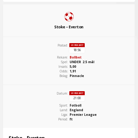
Stoke – Everton
Postad:
01 FEB 2017
18:56
Rekare:
Bollbet
Spel:
UNDER 2.5 mål
Insats:
5,00
Odds:
1,91
Bolag:
Pinnacle
Datum:
01 FEB 2017
21:00
Sport:
Fotboll
Land:
England
Liga:
Premier League
Period:
ft
Stoke – Everton