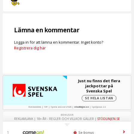
Lämna en kommentar
Logga in för att lämna en kommentar. Inget konto?
Registrera dig här
Just nu finns det flera
jackpottar på
Svenska Spel
SE HELA LISTAN
Reklamlänk | 18+ | Spela ansvarsfullt |
stodlinjen.se
|
Spelpaus.se
BONUSAR
REKLAMLÄNK | 18+ ÅR - REGLER OCH VILLKOR GÄLLER |
STÖDLINJEN.SE
1
Se bonus