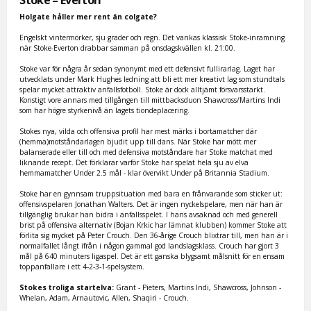
Holgate håller mer rent än colgate?
Engelskt vintermörker, sju grader och regn. Det vankas klassisk Stoke-inramning
när Stoke-Everton drabbar samman på onsdagskvällen kl. 21:00.
Stoke var för några år sedan synonymt med ett defensivt fullirarlag. Laget har
utvecklats under Mark Hughes ledning att bli ett mer kreativt lag som stundtals
spelar mycket attraktiv anfallsfotboll. Stoke är dock alltjämt försvarsstarkt.
Konstigt vore annars med tillgången till mittbacksduon Shawcross/Martins Indi
som har högre styrkenivå än lagets tiondeplacering.
Stokes nya, vilda och offensiva profil har mest märks i bortamatcher där
(hemma)motståndarlagen bjudit upp till dans. När Stoke har mött mer
balanserade eller till och med defensiva motståndare har Stoke matchat med
liknande recept. Det förklarar varför Stoke har spelat hela sju av elva
hemmamatcher Under 2.5 mål - klar övervikt Under på Britannia Stadium.
Stoke har en gynnsam truppsituation med bara en frånvarande som sticker ut:
offensivspelaren Jonathan Walters. Det är ingen nyckelspelare, men när han är
tillgänglig brukar han bidra i anfallsspelet. I hans avsaknad och med generell
brist på offensiva alternativ (Bojan Krkic har lämnat klubben) kommer Stoke att
förlita sig mycket på Peter Crouch. Den 36-årige Crouch blixtrar till, men han är i
normalfallet långt ifrån i någon gammal god landslagsklass. Crouch har gjort 3
mål på 640 minuters ligaspel. Det är ett ganska blygsamt målsnitt för en ensam
toppanfallare i ett 4-2-3-1-spelsystem.
Stokes troliga startelva:
Grant - Pieters, Martins Indi, Shawcross, Johnson -
Whelan, Adam, Arnautovic, Allen, Shaqiri - Crouch.