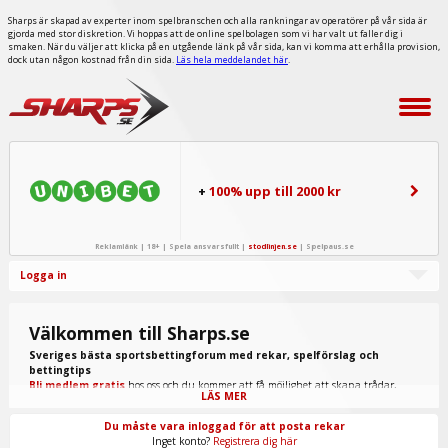
Sharps är skapad av experter inom spelbranschen och alla rankningar av operatörer på vår sida är
gjorda med stor diskretion. Vi hoppas att de online spelbolagen som vi har valt ut faller dig i
smaken. När du väljer att klicka på en utgående länk på vår sida, kan vi komma att erhålla provision,
dock utan någon kostnad från din sida.
Läs hela meddelandet här
.
+
100% upp till 2000 kr
Reklamlänk | 18+ | Spela ansvarsfullt |
stodlinjen.se
|
Spelpaus.se
Logga in
Välkommen till Sharps.se
Sveriges bästa sportsbettingforum med rekar, spelförslag och
bettingtips
Bli medlem gratis
hos oss och du kommer att få möjlighet att skapa trådar,
LÄS MER
skriva inlägg, ta del av spel från "procappers" och mycket annat.
Du måste vara inloggad för att posta rekar
Inget konto?
Registrera dig här