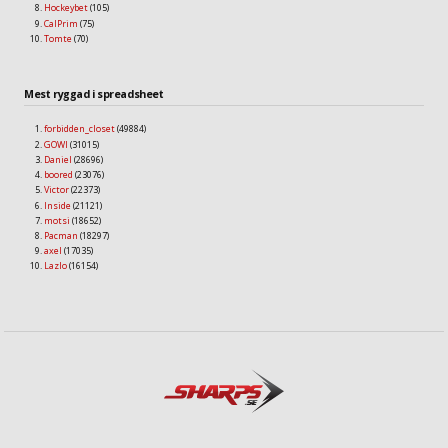
Hockeybet
(105)
CalPrim
(75)
Tomte
(70)
Mest ryggad i spreadsheet
forbidden_closet
(49884)
GOWI
(31015)
Daniel
(28696)
boored
(23076)
Victor
(22373)
Inside
(21121)
motsi
(18652)
Pacman
(18297)
axel
(17035)
Lazlo
(16154)