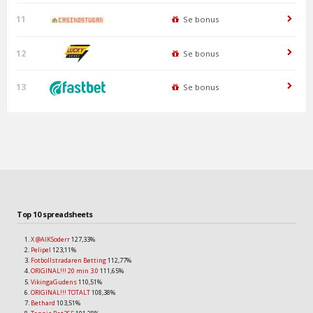
11
Se bonus
12
Se bonus
13
Se bonus
Top 10 spreadsheets
X @AIKSoderr
127,33%
Pelipel
123,11%
Fotbollstradaren Betting
112,77%
ORIGINAL!!! 20 min 3.0
111,65%
VikingaGudens
110,51%
ORIGINAL!!! TOTALT
108,38%
Bethard
103,51%