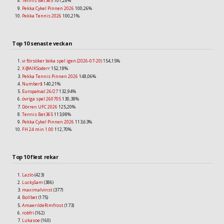
Tennis Bet365
101,28%
Pekka Cykel Pinnen 2026
100,26%
Pekka Tennis 2026
100,21%
Top 10 senaste veckan
vi försöker boka spel igen (2026-07-20)
154,15%
X @AIKSoderr
152,18%
Pekka Tennis Pinnen 2026
148,06%
Number$
140,21%
Europakval 26/27
132,94%
övriga spel 260705
130,38%
Dörren UFC 2026
125,20%
Tennis Bet365
113,98%
Pekka Cykel Pinnen 2026
113,63%
FH 24 min 1.00
112,70%
Top 10 flest rekar
Lazlo
(423)
LuckySam
(386)
maximalvinst
(377)
Bollbet
(175)
AmaerildeRimfrost
(173)
robfri
(162)
Lukasoe
(160)