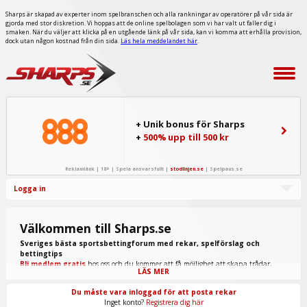
Sharps är skapad av experter inom spelbranschen och alla rankningar av operatörer på vår sida är
gjorda med stor diskretion. Vi hoppas att de online spelbolagen som vi har valt ut faller dig i
smaken. När du väljer att klicka på en utgående länk på vår sida, kan vi komma att erhålla provision,
dock utan någon kostnad från din sida.
Läs hela meddelandet här
.
+ Unik bonus för Sharps
+
500% upp till 500 kr
Reklamlänk | 18+ | Spela ansvarsfullt |
stodlinjen.se
|
Spelpaus.se
Logga in
Välkommen till Sharps.se
Sveriges bästa sportsbettingforum med rekar, spelförslag och
bettingtips
Bli medlem gratis
hos oss och du kommer att få möjlighet att skapa trådar,
LÄS MER
skriva inlägg, ta del av spel från "procappers" och mycket annat.
Du måste vara inloggad för att posta rekar
Inget konto?
Registrera dig här