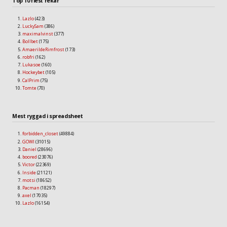
Top 10 flest rekar
Lazlo
(423)
LuckySam
(386)
maximalvinst
(377)
Bollbet
(175)
AmaerildeRimfrost
(173)
robfri
(162)
Lukasoe
(160)
Hockeybet
(105)
CalPrim
(75)
Tomte
(70)
Mest ryggad i spreadsheet
forbidden_closet
(49884)
GOWI
(31015)
Daniel
(28696)
boored
(23076)
Victor
(22369)
Inside
(21121)
motsi
(18652)
Pacman
(18297)
axel
(17035)
Lazlo
(16154)