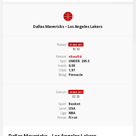
Dallas Mavericks – Los Angeles Lakers
Postad:
07 MAR 2017
19:10
Rekare:
nbaultd
Spel:
UNDER 205.5
Insats:
0,00
Odds:
1,97
Bolag:
Pinnacle
Datum:
08 MAR 2017
02:35
Sport:
Basket
Land:
USA
Liga:
NBA
Period:
ft+ot
Dallas Mavericks – Los Angeles Lakers