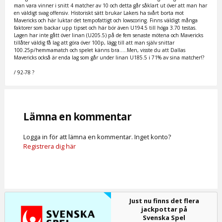
man vara vinner i snitt 4 matcher av 10 och detta går såklart ut över att man har
en väldigt svag offensiv. Historiskt sätt brukar Lakers ha svårt borta mot
Mavericks och här luktar det tempofattigt och lowscoring. Finns väldigt många
faktorer som backar upp tipset och här bör även U194.5 till höga 3.70 testas.
Lagen har inte gått över linan (U205.5) på de fem senaste mötena och Mavericks
tillåter väldig få lag att göra över 100p, lägg till att man själv snittar
100.25p/hemmamatch och spelet känns bra.....Men, visste du att Dallas
Mavericks också är enda lag som går under linan U185.5 i 71% av sina matcher!?
/ 92-78 ?
Lämna en kommentar
Logga in för att lämna en kommentar. Inget konto?
Registrera dig här
Just nu finns det flera
jackpottar på
Svenska Spel